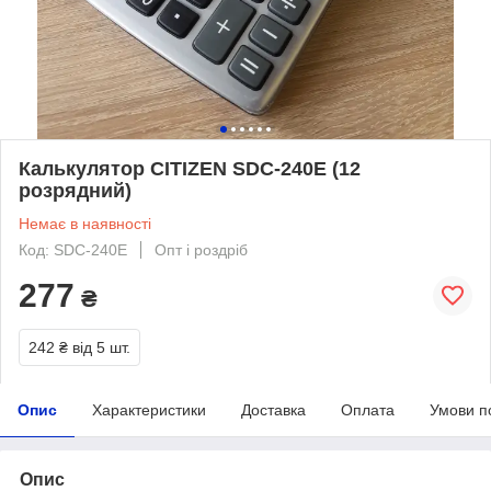
Калькулятор CITIZEN SDC-240Е (12
розрядний)
Немає в наявності
Код: SDC-240Е
Опт і роздріб
277
₴
242 ₴
від 5 шт.
Опис
Характеристики
Доставка
Оплата
Умови п
Опис