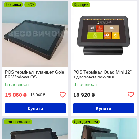
Новинка
–6%
Кращий
POS термінал, планшет Gole
POS Термінал Quad Mini 12"
F6 Windows OS
з дисплеєм покупця
В наявності
В наявності
15 860
18 920
₴
₴
16 940 ₴
Купити
Купити
Топ продажів
Два дисплея