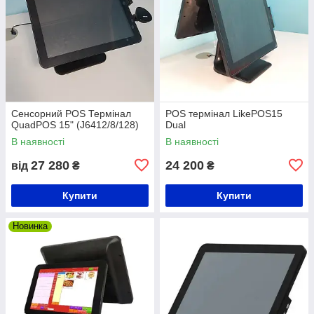
Сенсорний POS Термінал
POS термінал LikePOS15
QuadPOS 15" (J6412/8/128)
Dual
В наявності
В наявності
27 280
24 200
від
₴
₴
Купити
Купити
Новинка