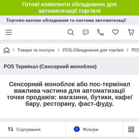
Готові комплекти обладнання для
автоматизації торгівлі
Торгово-касове обладнання та системи автоматизації
Товари та послуги
POS-Обладнання для торгівлі
POS
POS Термінал (Сенсорний моноблок)
Сенсорний моноблок або пос-термінал
важлива частина для автоматизації
точки продажів: магазини, бутики, кафе/
бару, ресторану, фаст-фуду.
Сортування
0
Фільтри