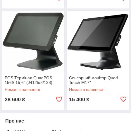
POS Термінал QuadPOS
Сенсорний монітор Quad
156S 15,6" (J4125/8/128)
Touch M17"
Немає в наявності
Немає в наявності
28 600
15 400
₴
₴
Про нас