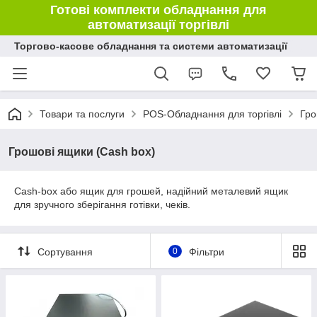
Готові комплекти обладнання для
автоматизації торгівлі
Торгово-касове обладнання та системи автоматизації
Товари та послуги
POS-Обладнання для торгівлі
Гро
Грошові ящики (Cash box)
Cash-box або ящик для грошей, надійний металевий ящик
для зручного зберігання готівки, чеків.
Сортування
0
Фільтри