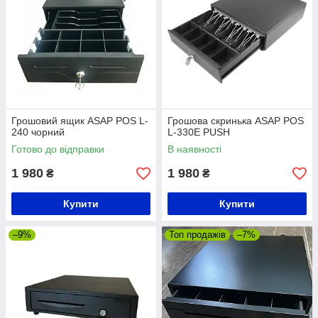
Грошовий ящик ASAP POS L-
Грошова скринька ASAP POS
240 чорний
L-330E PUSH
Готово до відправки
В наявності
1 980
1 980
₴
₴
Купити
Купити
–9%
Топ продажів
–7%