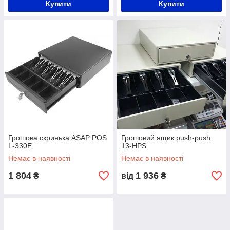
Купити
Купити
Грошова скринька ASAP POS
Грошовий ящик push-push
L-330E
13-HPS
Немає в наявності
Немає в наявності
1 804
1 936
₴
від
₴