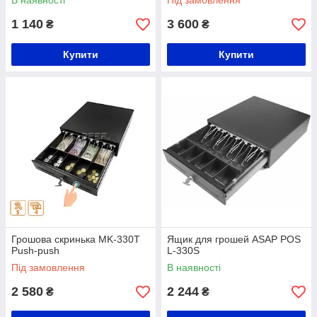
В наявності
Під замовлення
1 140
3 600
₴
₴
Купити
Купити
Грошова скринька MK-330T
Ящик для грошей ASAP POS
Push-push
L-330S
Під замовлення
В наявності
2 580
2 244
₴
₴