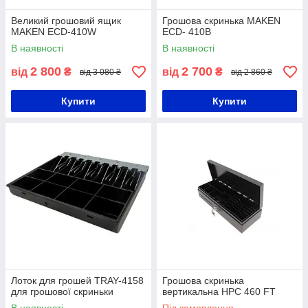
Великий грошовий ящик
Грошова скринька MAKEN
MAKEN ECD-410W
ECD- 410B
В наявності
В наявності
2 800
2 700
від
₴
від
₴
від 3 080 ₴
від 2 860 ₴
Купити
Купити
Лоток для грошей TRAY-4158
Грошова скринька
для грошової скриньки
вертикальна HPC 460 FT