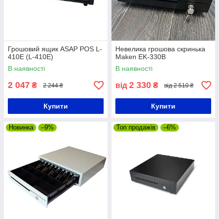
Грошовий ящик ASAP POS L-
Невелика грошова скринька
410E (L-410E)
Maken EK-330B
В наявності
В наявності
2 047
2 330
₴
від
₴
2 244 ₴
від 2 510 ₴
Купити
Купити
Новинка
–9%
Топ продажів
–6%