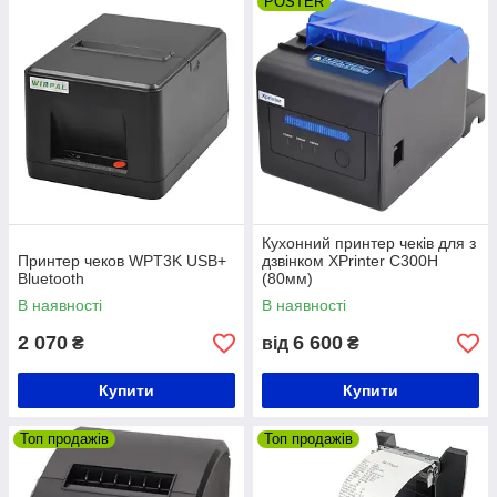
POSTER
Кухонний принтер чеків для з
Принтер чеков WPT3K USB+
дзвінком XPrinter C300H
Bluetooth
(80мм)
В наявності
В наявності
2 070
6 600
₴
від
₴
Купити
Купити
Топ продажів
Топ продажів