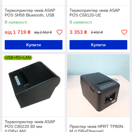
Термопринтер чеків ASAP
Термопринтер чеків ASAP
POS SH58 Bluetooth, USB
POS C58120-UE
В наявності
В наявності
1 719
3 353
від
₴
₴
від 2 552 ₴
3 432 ₴
Купити
Купити
USB+RS+LAN
Термопринтер чеків ASAP
POS C80220 80 мм
Принтер чеків HPRT TP80N-
(USB+LAN)
M (USB+Ethernet)