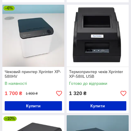
–6%
Чековий принтер Xprinter XP-
Термопринтер чеків Xprinter
58IIHV
XP-58IIL USB
В наявності
Готово до відправки
1 700
1 320
₴
₴
1 800 ₴
Купити
Купити
–10%