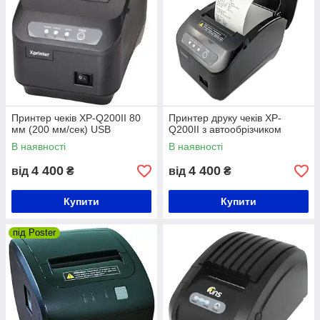
Принтер чеків XP-Q200II 80
Принтер друку чеків XP-
мм (200 мм/сек) USB
Q200II з автообрізчиком
В наявності
В наявності
4 400
4 400
від
₴
від
₴
Купити
Купити
під Poster