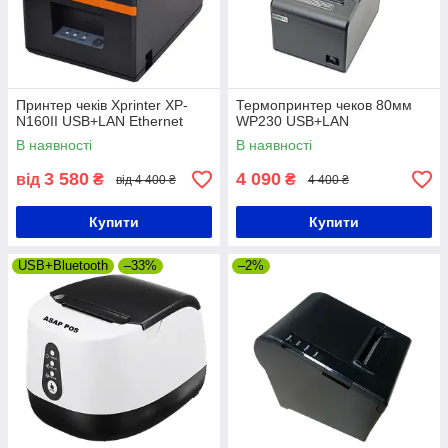
Принтер чеків Xprinter XP-
Термопринтер чеков 80мм
N160II USB+LAN Ethernet
WP230 USB+LAN
В наявності
В наявності
3 580
4 090
від
₴
₴
від 4 400 ₴
4 400 ₴
Купити
Купити
USB+Bluetooth
–33%
–2%