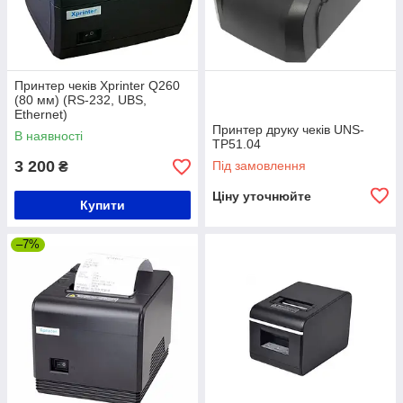
Принтер чеків Xprinter Q260
(80 мм) (RS-232, UBS,
Ethernet)
Принтер друку чеків UNS-
В наявності
TP51.04
3 200
Під замовлення
₴
Ціну уточнюйте
Купити
–7%