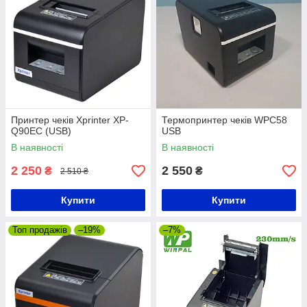
Принтер чеків Xprinter XP-
Термопринтер чеків WPC58
Q90EC (USB)
USB
В наявності
В наявності
2 250
2 550
₴
₴
2 510 ₴
Купити
Купити
Топ продажів
–19%
–7%