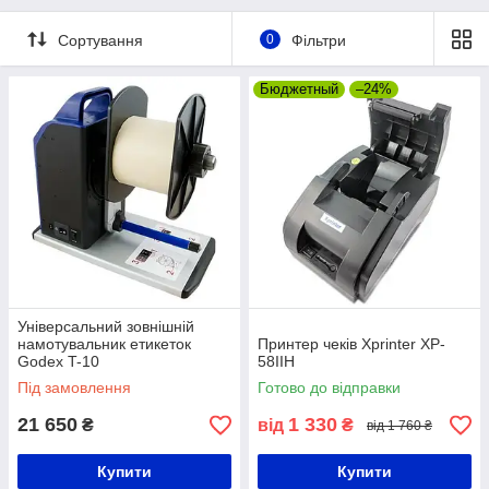
Сортування
0
Фільтри
Бюджетный
–24%
Універсальний зовнішній
намотувальник етикеток
Принтер чеків Xprinter XP-
Godex T-10
58IIH
Під замовлення
Готово до відправки
21 650
1 330
₴
від
₴
від 1 760 ₴
Купити
Купити