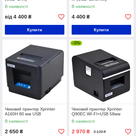
В наявності
В наявності
4 400
4 400
від
₴
₴
Купити
Купити
–5%
Чековий принтер Xprinter
Чековий принтер Xprinter
A160H 80 мм USB
Q90EC WI-FI+USB 58мм
В наявності
В наявності
2 650
2 970
₴
₴
3 120 ₴