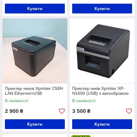
Купити
Купити
Принтер чеков Xprinter C58H
Принтер чеків Xprinter XP-
LAN Ethernet+USB
N160II (USB) з автообрізкою
В наявності
В наявності
2 900
3 500
₴
₴
Купити
Купити