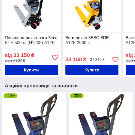
Посилена рокла-ваги Зевс
Ваги рокла ЗЕВС ВПЕ
Ваги
ВПЕ 500 кг (Н1208) А12Е
А12Е 2000 кг
А12Е
33 150
від
₴
від
33 150
₴
37 240 ₴
від 39 107 ₴
від 3
Купити
Купити
Акційні пропозиції та новинки
–20%
–20%