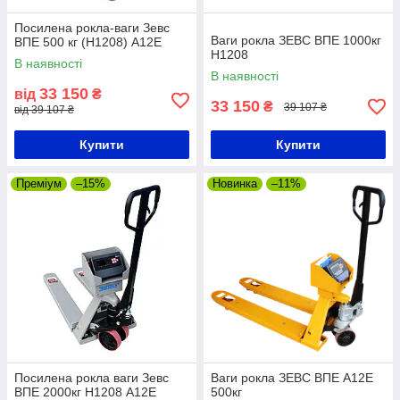
Посилена рокла-ваги Зевс
Ваги рокла ЗЕВС ВПЕ 1000кг
ВПЕ 500 кг (Н1208) А12Е
Н1208
В наявності
В наявності
33 150
від
₴
33 150
₴
39 107 ₴
від 39 107 ₴
Купити
Купити
Преміум
–15%
Новинка
–11%
Посилена рокла ваги Зевс
Ваги рокла ЗЕВС ВПЕ А12Е
ВПЕ 2000кг Н1208 А12Е
500кг