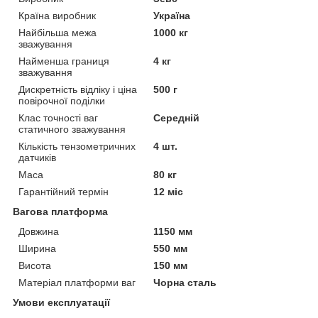
Країна виробник
Україна
Найбільша межа
1000 кг
зважування
Найменша границя
4 кг
зважування
Дискретність відліку і ціна
500 г
повірочної поділки
Клас точності ваг
Середній
статичного зважування
Кількість тензометричних
4 шт.
датчиків
Маса
80 кг
Гарантійний термін
12 міс
Вагова платформа
Довжина
1150 мм
Ширина
550 мм
Висота
150 мм
Матеріал платформи ваг
Чорна сталь
Умови експлуатації