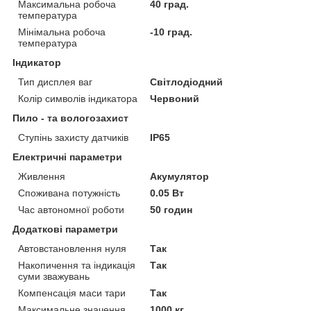
Максимальна робоча
40 град.
температура
Мінімальна робоча
-10 град.
температура
Індикатор
Тип дисплея ваг
Світлодіодний
Колір символів індикатора
Червоний
Пило - та вологозахист
Ступінь захисту датчиків
IP65
Електричні параметри
Живлення
Акумулятор
Споживана потужність
0.05 Вт
Час автономної роботи
50 годин
Додаткові параметри
Автовстановлення нуля
Так
Накопичення та індикація
Так
суми зважувань
Компенсація маси тари
Так
Максимальне значення
1000 кг