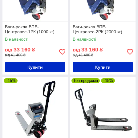
Ваги-рокла ВПЕ-
Ваги-рокла ВПЕ-
Центровес-1РК (1000 кг)
Центровес-2РК (2000 кг)
В наявності
В наявності
33 160
33 160
від
₴
від
₴
від 41 400 ₴
від 41 400 ₴
Купити
Купити
–15%
Топ продажів
–15%