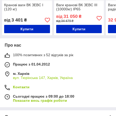
Кранові ваги ВК ЗЕВС I
Ваги кранові ВК ЗЕВС III
Ваги
(120 кг)
(10000кг) IP65
раді
31 050
від
₴
3 401
32 
від
₴
від 34 479 ₴
Купити
Купити
Про нас
100% позитивних з 52 відгуків за рік
Працює з 01.04.2012
м. Харків
вул. Тюрінська 147, Харків, Україна
Контакти
Сьогодні працює з 09:00 до 18:00
Показати весь графік роботи