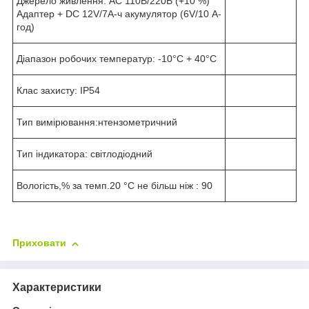
Джерело живлення: AC 110В/220В (
+
10 %)
Адаптер + DC 12V/7A-ч акумулятор (6V/10 А-
год)
Діапазон робочих температур: -10°C + 40°C
Клас захисту: IP54
Тип вимірювання:нтензометричний
Тип індикатора: світлодіодний
Вологість,% за темп.20 °C не більш ніж : 90
Приховати
Характеристики