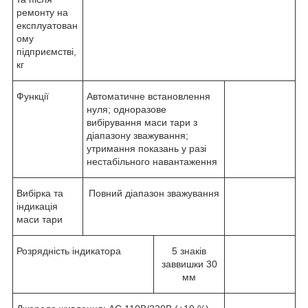
ремонту на
експлуатован
ому
підприємстві,
кг
Функції
Автоматичне встановлення
нуля; одноразове
вибірування маси тари з
діапазону зважування;
утримання показань у разі
нестабільного навантаження
Вибірка та
Повний діапазон зважування
індикація
маси тари
Розрядність індикатора
5 знаків
заввишки 30
мм