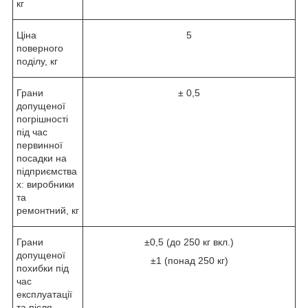
кг
Ціна
5
поверного
поділу, кг
Грани
± 0,5
допущеної
погрішності
під час
первинної
посадки на
підприємства
х: виробники
та
ремонтний, кг
Грани
±0,5 (до 250 кг вкл.)
допущеної
±1 (понад 250 кг)
похибки під
час
експлуатації
та після