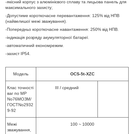
-якісний корпус з алюмінієвого сплаву та лицьова панель для
максимального захисту;
-Допустиме короткочасне перевантаження: 125% від НПВ
(найвелишої межі зважування).
-Попередньо короткочасне навантаження: 250% від НПВ.
-індикація розряду акумуляторної батареї.
-автоматичний економрежим.
-захист IP54.
Модель
OCS-5t-XZC
Клас точності
III / cредний
ваг по МР
No76МОЗМ/
ГОСТNo2932
9-92
Межі
100 ~ 10000
зважування,