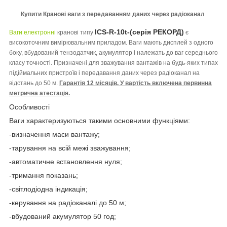
Купити Кранові ваги з передаванням даних через радіоканал
ICS-R-10t-(серія РЕКОРД)
Ваги електронні
кранові типу
є
високоточним вимірювальним приладом. Ваги мають дисплей з одного
боку, вбудований тензодатчик, акумулятор і належать до ваг середнього
класу точності. Призначені для зважування вантажів на будь-яких типах
підіймальних пристроїв і передавання даних через радіоканал на
відстань до 50 м.
Гарантія 12 місяців. У вартість включена первинна
метрична атестація.
Особливості
Ваги характеризуються такими основними функціями:
-визначення маси вантажу;
-тарування на всій межі зважування;
-автоматичне встановлення нуля;
-тримання показань;
-світлодіодна індикація;
-керування на радіоканалі до 50 м;
-вбудований акумулятор 50 год;