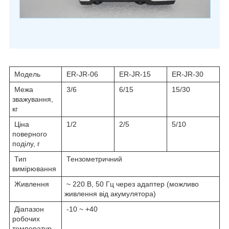
Модель
ER-JR-06
ER-JR-15
ER-JR-30
Межа
3/6
6/15
15/30
зважування,
кг
Ціна
1/2
2/5
5/10
поверного
поділу, г
Тип
Тензометричний
вимірювання
Живлення
~ 220 В, 50 Гц через адаптер (можливо
живлення від акумулятора)
Діапазон
-10 ~ +40
робочих
температур,