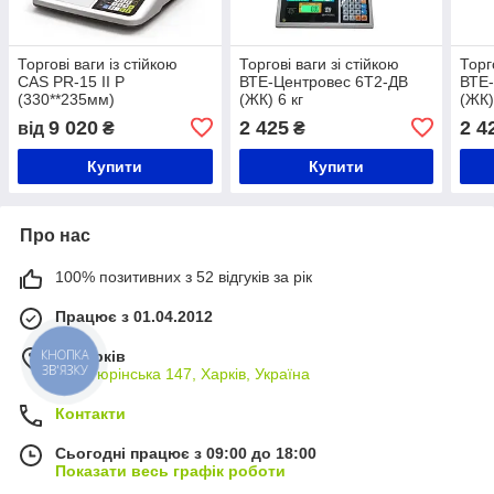
Торгові ваги із стійкою
Торгові ваги зі стійкою
Торг
CAS PR-15 II Р
ВТЕ-Центровес 6Т2-ДВ
ВТЕ-
(330**235мм)
(ЖК) 6 кг
(ЖК)
9 020
2 425
2 4
від
₴
₴
Купити
Купити
Про нас
100% позитивних з 52 відгуків за рік
Працює з 01.04.2012
м. Харків
КНОПКА
ЗВ'ЯЗКУ
вул. Тюрінська 147, Харків, Україна
Контакти
Сьогодні працює з 09:00 до 18:00
Показати весь графік роботи