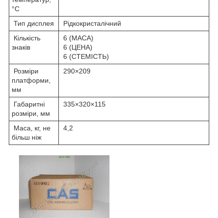
°C
Тип дисплея
Рідкокристалічний
Кількість
6 (МАСА)
знаків
6 (ЦЕНА)
6 (СТЕМІСТЬ)
Розміри
290×209
платформи,
мм
Габаритні
335×320×115
розміри, мм
Маса, кг, не
4,2
більш ніж