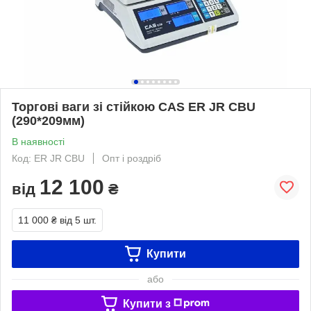
Торгові ваги зі стійкою CAS ER JR CBU
(290*209мм)
В наявності
Код: ER JR CBU
Опт і роздріб
12 100
від
₴
11 000 ₴
від 5 шт.
Купити
або
Купити з