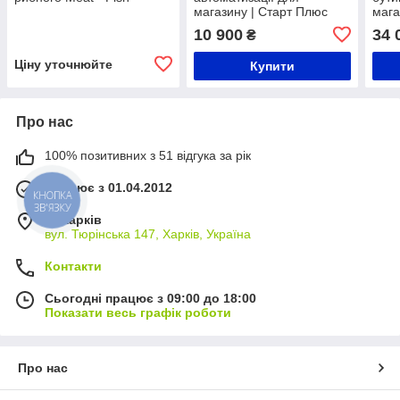
магазину | Старт Плюс
мага
прин
10 900
34 
₴
про
Ціну уточнюйте
Купити
Про нас
100% позитивних з 51 відгука за рік
Працює з 01.04.2012
КНОПКА
ЗВ'ЯЗКУ
м. Харків
вул. Тюрінська 147, Харків, Україна
Контакти
Сьогодні працює з 09:00 до 18:00
Показати весь графік роботи
Про нас