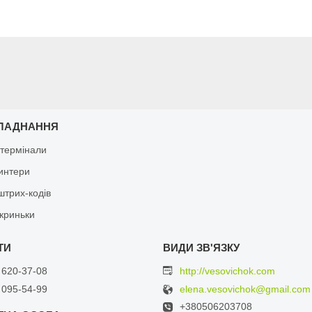
ЛАДНАННЯ
 термінали
ринтери
штрих-кодів
скриньки
 620-37-08
http://vesovichok.com
 095-54-99
elena.vesovichok@gmail.com
+380506203708