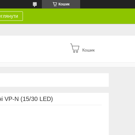
Кошик
глянути
Кошик
ні VP-N (15/30 LED)