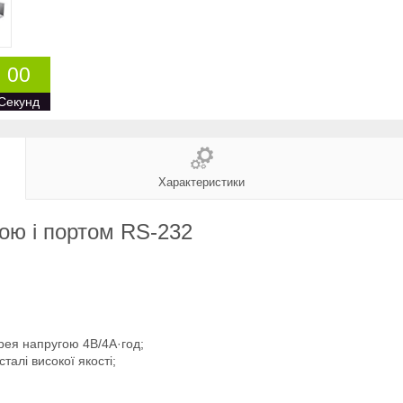
0
0
Секунд
Характеристики
урою і портом RS-232
ея напругою 4В/4А·год;
алі високої якості;