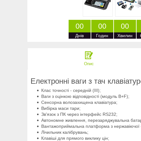
0
0
0
0
0
0
Днів
Годин
Хвилин
Опис
Електронні ваги з тач клавіат
Клас точності - середній (III);
Ваги з оцінкою відповідності (модуль B+F);
Сенсорна волозахищена клавіатура;
Вибірка маси тари;
Зв'язок з ПК через інтерфейс RS232;
Автономне живлення, перезаряджувальна батар
Вантажоприймальна платформа з нержавіючої ст
Лічильник калібрувань;
Клавіші для прямого виклику цін;