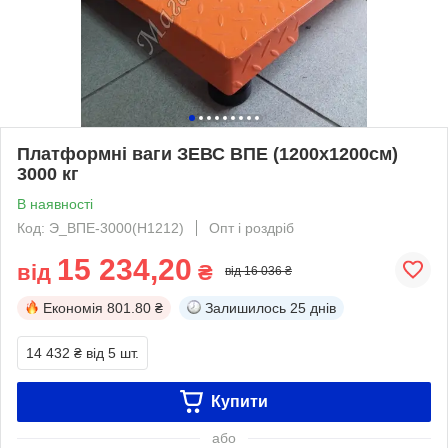
Платформні ваги ЗЕВС ВПЕ (1200х1200см)
3000 кг
В наявності
Код: Э_ВПЕ-3000(Н1212)
Опт і роздріб
15 234,20
від
₴
від 16 036 ₴
Економія
801.80 ₴
Залишилось
25 днів
14 432 ₴
від 5 шт.
Купити
або