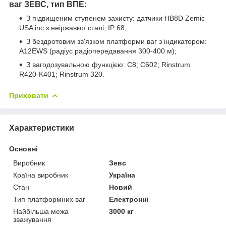
ваг ЗЕВС, тип ВПЕ:
З підвищеним ступенем захисту: датчики HB8D Zemic
USA inc з неіржавкої сталі, IP 68;
З бездротовим зв'язком платформи ваг з індикатором:
A12EWS (радіус радіопередавання 300-400 м);
З вагодозувальною функцією: С8; С602; Rinstrum
R420-K401; Rinstrum 320.
Приховати
Характеристики
Основні
Виробник
Зевс
Країна виробник
Україна
Стан
Новий
Тип платформних ваг
Електронні
Найбільша межа
3000 кг
зважування