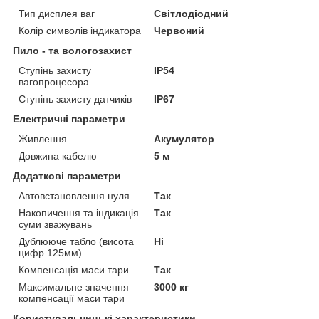
Тип дисплея ваг
Світлодіодний
Колір символів індикатора
Червоний
Пило - та вологозахист
Ступінь захисту
IP54
вагопроцесора
Ступінь захисту датчиків
IP67
Електричні параметри
Живлення
Акумулятор
Довжина кабелю
5 м
Додаткові параметри
Автовстановлення нуля
Так
Накопичення та індикація
Так
суми зважувань
Дублююче табло (висота
Ні
цифр 125мм)
Компенсація маси тари
Так
Максимальне значення
3000 кг
компенсації маси тари
Користувальницькі характеристики