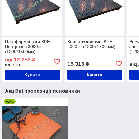
Платформні ваги ВПЕ-
Ваги платформні ВПЕ
Вес
Центровес 3000кг
2000 кг (1200х1500 мм)
элек
(1200*1500мм)
(12
12 252
від
₴
15 315
₴
від
від 15 315 ₴
Купити
Купити
Акційні пропозиції та новинки
–5%