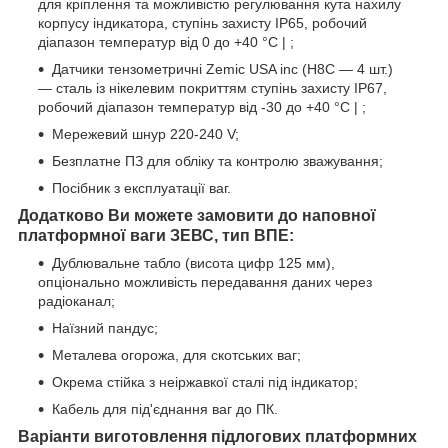
для кріплення та можливістю регулювання кута нахилу
корпусу індикатора, ступінь захисту IP65, робочий
діапазон температур від 0 до +40 °C | ;
Датчики тензометричні Zemic USA inc (H8С — 4 шт.)
— сталь із нікелевим покриттям ступінь захисту IP67,
робочий діапазон температур від -30 до +40 °C | ;
Мережевий шнур 220-240 V;
Безплатне ПЗ для обліку та контролю зважування;
Посібник з експлуатації ваг.
Додатково Ви можете замовити до наповної
платформної ваги ЗЕВС, тип ВПЕ:
Дублювальне табло (висота цифр 125 мм),
опціонально можливість передавання даних через
радіоканал;
Наїзний пандус;
Металева огорожа, для скотських ваг;
Окрема стійка з неіржавкої сталі під індикатор;
Кабель для під'єднання ваг до ПК.
Варіанти виготовлення підлогових платформних