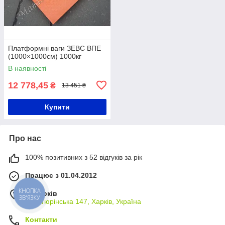
Платформні ваги ЗЕВС ВПЕ
(1000×1000см) 1000кг
В наявності
12 778,45
₴
13 451 ₴
Купити
Про нас
100% позитивних з 52 відгуків за рік
Працює з 01.04.2012
м. Харків
КНОПКА
ЗВ'ЯЗКУ
вул. Тюрінська 147, Харків, Україна
Контакти