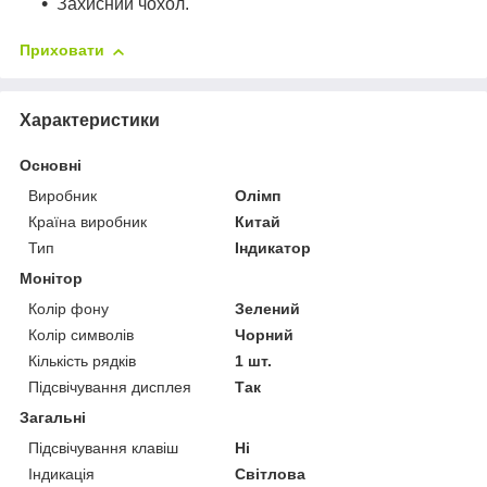
Захисний чохол.
Приховати
Характеристики
Основні
Виробник
Олімп
Країна виробник
Китай
Тип
Індикатор
Монітор
Колір фону
Зелений
Колір символів
Чорний
Кількість рядків
1 шт.
Підсвічування дисплея
Так
Загальні
Підсвічування клавіш
Ні
Індикація
Світлова