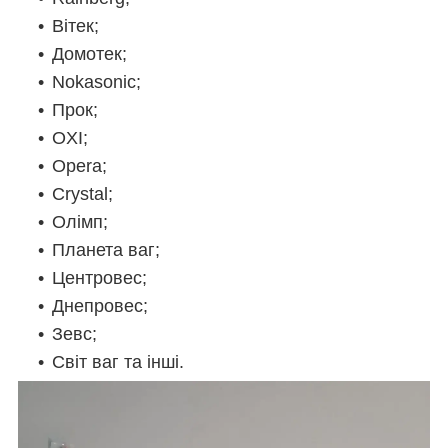
Вітек;
Домотек;
Nokasonic;
Прок;
OXI;
Opera;
Crystal;
Олімп;
Планета ваг;
Центровес;
Днепровес;
Зевс;
Світ ваг та інші.