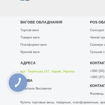
ВАГОВЕ ОБЛАДНАННЯ
POS ОБ
Торгові ваги
Сенсорні
Товарні ваги
Чекові п
Платформні ваги
Сканери 
Кранові ваги
Грошові 
+380 (50)
вул. Тюрінська 147, Харків, Україна
+380 (97)
КНОПКА
ЗВ'ЯЗКУ
Компанія Весовичок
Фахівець
Кyпить тopгoвые вeсы, товарные, плaтфopмeнныe, кp