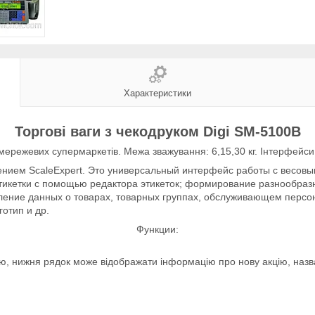
Характеристики
Торгові ваги з чекодруком Digi SM-5100B
 мережевих супермаркетів. Межа зважування: 6,15,30 кг. Інтерфейси 
нием ScaleExpert. Это универсальный интерфейс работы с весовым
икетки с помощью редактора этикеток; формирование разнообразн
даление данных о товарах, товарных группах, обслуживающем пер
готип и др.
Функции:
ю, нижня рядок може відображати інформацію про нову акцію, назва 