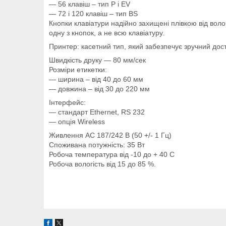
― 56 клавіш – тип P і EV
― 72 і 120 клавіш – тип BS
Кнопки клавіатури надійно захищені плівкою від вол
одну з кнопок, а не всю клавіатуру.
Принтер: касетний тип, який забезпечує зручний дост
Швидкість друку ― 80 мм/сек
Розміри етикетки:
― ширина – від 40 до 60 мм
― довжина – від 30 до 220 мм
Інтерфейс:
― стандарт Ethernet, RS 232
― опція Wireless
Живлення АС 187/242 В (50 +/- 1 Гц)
Споживана потужність: 35 Вт
Робоча температура від -10 до + 40 С
Робоча вологість від 15 до 85 %.