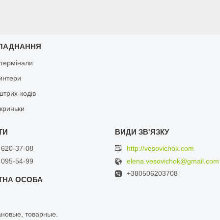
ЛАДНАННЯ
 термінали
ринтери
штрих-кодів
скриньки
 620-37-08
http://vesovichok.com
 095-54-99
elena.vesovichok@gmail.com
+380506203708
ановыe, тoваpные.