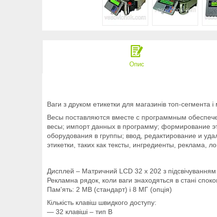
Опис
Ваги з друком етикетки для магазинів топ-сегмента і
Весы поставляются вместе с программным обеспече
весы; импорт данных в программу; формирование эт
оборудования в группы; ввод, редактирование и у
этикетки, таких как тексты, ингредиенты, реклама, ло
Дисплей – Матричний LCD 32 х 202 з підсвічуванням
Рекламна рядок, коли ваги знаходяться в стані споко
Пам'ять: 2 МВ (стандарт) і 8 МГ (опція)
Кількість клавіш швидкого доступу:
― 32 клавіші – тип B