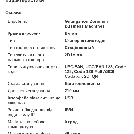
Характеристики
Основні
Виробник
Guangzhou Zonerich
Business Machines
Країна виробник
Китай
Тип
Сканер штрихкодів
Тип сканера штрих-коду
Стаціонарний
Тип зчитувального
2D Імідж
елемента сканера
Типи зчитувальних штрих-
UPC/EAN, UCC/EAN 128, Code
кодів
128, Code 128 Full ASCII,
Codabar, 2D, QR
Схема сканування
Багатоплощинна
Дальність сканування
210 мм
Інтерфейс підключення до
USB
джерела
Захист обладнання від
IP54
води і пилу IP
Мінімальна робоча
0 град.
температура
Максимальна робоча
45 град.