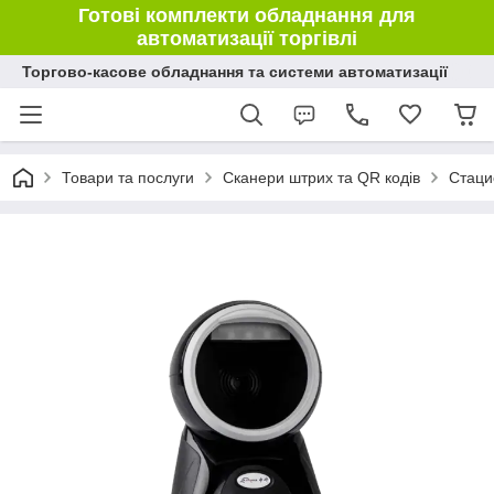
Готові комплекти обладнання для
автоматизації торгівлі
Торгово-касове обладнання та системи автоматизації
Товари та послуги
Сканери штрих та QR кодів
Стаци