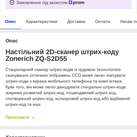
Замовлення під захистом
Опис
Характеристики
Доставка
Оплата
Умови п
Опис
Настільний 2D-сканер штрих-коду
Zonerich ZQ-S2D55
Стаціонарний сканер штрих-кодів із чудовою технологією
сканування оптичних зображень CCD може легко зчитувати
штрих-коди з екрана мобільного телефона та комп'ютера.
Крім того, він може легко декодувати спеціальні штрих-коди,
зокрема розмитий штрих-код, пошкоджений штрих-код,
спотворений штрих-код, кольоровий штрих-код або відбивний
штрих-код та інші.
Приховати