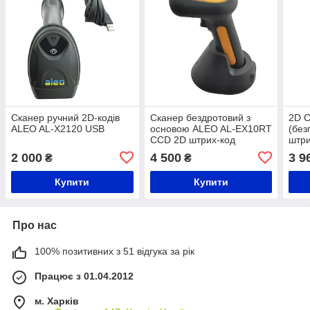
Сканер ручний 2D-кодів
Сканер бездротовий з
2D С
ALEO AL-X2120 USB
основою ALEO AL-EX10RT
(без
CCD 2D штрих-код
штри
2 000
4 500
3 9
₴
₴
Купити
Купити
Про нас
100% позитивних з 51 відгука за рік
Працює з 01.04.2012
м. Харків