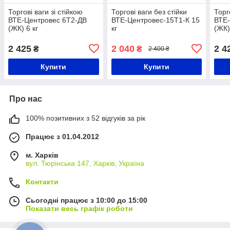
Торгові ваги зі стійкою
Торгові ваги без стійки
Торг
ВТЕ-Центровес 6Т2-ДВ
ВТЕ-Центровес-15Т1-К 15
ВТЕ-
(ЖК) 6 кг
кг
(ЖК)
2 425
2 040
2 4
₴
₴
2 400 ₴
Купити
Купити
Про нас
100% позитивних з 52 відгуків за рік
Працює з 01.04.2012
м. Харків
вул. Тюрінська 147, Харків, Україна
Контакти
Сьогодні працює з 10:00 до 15:00
Показати весь графік роботи