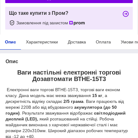
Що таке купити з Пром?
Замовлення під захистом
Опис
Характеристики
Доставка
Оплата
Умови п
Опис
Ваги настільні електронні торгові
Дозавтомати ВТНЕ-15Т3
Електронні ваги торгові ВТНЕ-15Т3, торгові ваги економ
класу. Дана модель має межа зважування
15 кг
, а
дискретність відліку складає
2/5 грама
. Ваги працюють від
мережі 220В або від вбудованого
акумулятора (до 50
годин)
. Результати зважування відображає
світлодіодний
дисплей (LED),
який розташований на стійці. Робоча
майданчик виконана з харчової нержавіючої сталі і має
розміри 220х310мм. Широкий діапазон робочих температур
від -12 до +40.