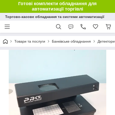
Готові комплекти обладнання для
автоматизації торгівлі
Торгово-касове обладнання та системи автоматизації
Товари та послуги
Банківське обладнання
Детектори