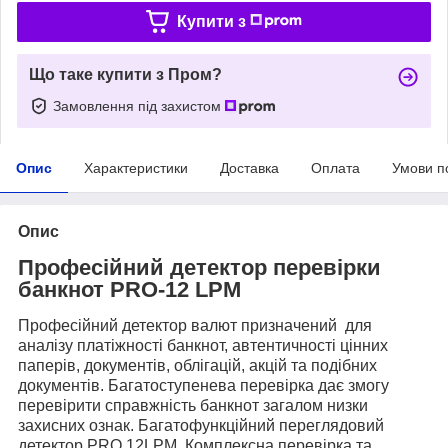
Купити з
Що таке купити з Пром?
Замовлення під захистом
Опис
Характеристики
Доставка
Оплата
Умови п
Опис
Професійний детектор перевірки
банкнот PRO-12 LPM
Професійний детектор валют призначений для
аналізу платіжності банкнот, автентичності цінних
паперів, документів, облігацій, акцій та подібних
документів. Багатоступенева перевірка дає змогу
перевірити справжність банкнот загалом низки
захисних ознак. Багатофункційний переглядовий
детектор PRO 12LPM. Комплексна перевірка та