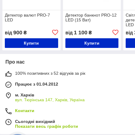
Детектор валют PRO-7
Детектор банкнот PRO-12
Світ
LED
LED (15 Ват)
дете
LED
900
1 100
від
₴
від
₴
від
Купити
Купити
Про нас
100% позитивних з 52 відгуків за рік
Працює з 01.04.2012
м. Харків
вул. Тюрінська 147, Харків, Україна
Контакти
Сьогодні вихідний
Показати весь графік роботи