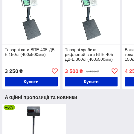
Товарні ваги ВПЕ-405-ДВ-
Товарні зробити
Ваги
Е 150кг (400х500мм)
рифлений ваги ВПЕ-405-
това
ДВ-Е 300кг (400х500мм)
150к
3 250
3 500
4 2
₴
₴
3 765 ₴
Купити
Купити
Акційні пропозиції та новинки
–5%