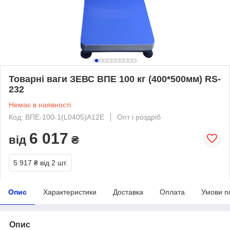
Товарні ваги ЗЕВС ВПЕ 100 кг (400*500мм) RS-
232
Немає в наявності
Код: ВПЕ-100-1(L0405)А12Е
Опт і роздріб
6 017
від
₴
5 917 ₴
від 2 шт.
Опис
Характеристики
Доставка
Оплата
Умови п
Опис