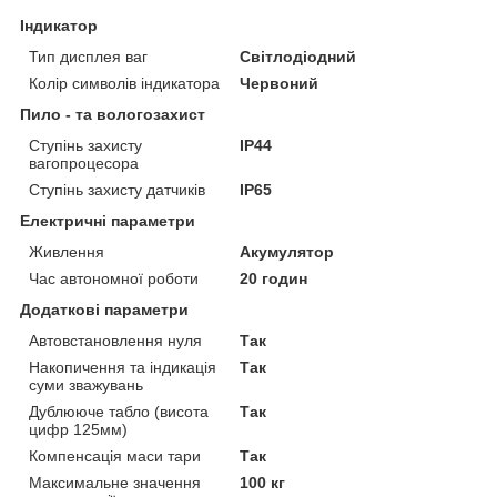
Індикатор
Тип дисплея ваг
Світлодіодний
Колір символів індикатора
Червоний
Пило - та вологозахист
Ступінь захисту
IP44
вагопроцесора
Ступінь захисту датчиків
IP65
Електричні параметри
Живлення
Акумулятор
Час автономної роботи
20 годин
Додаткові параметри
Автовстановлення нуля
Так
Накопичення та індикація
Так
суми зважувань
Дублююче табло (висота
Так
цифр 125мм)
Компенсація маси тари
Так
Максимальне значення
100 кг