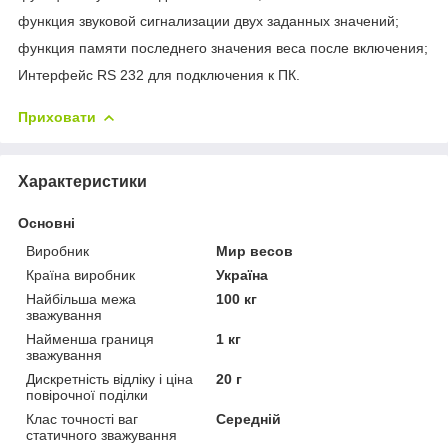
функция звуковой сигнализации двух заданных значений;
функция памяти последнего значения веса после включения;
Интерфейс RS 232 для подключения к ПК.
Приховати
Характеристики
Основні
Виробник
Мир весов
Країна виробник
Україна
Найбільша межа
100 кг
зважування
Найменша границя
1 кг
зважування
Дискретність відліку і ціна
20 г
повірочної поділки
Клас точності ваг
Середній
статичного зважування