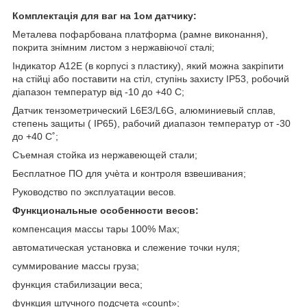
Комплектація для ваг на 1ом датчику:
Металева пофарбована платформа (рамне виконання),
покрита знімним листом з нержавіючої сталі;
Індикатор А12Е (в корпусі з пластику), який можна закріпити
на стійці або поставити на стіл, ступінь захисту IP53, робочий
діапазон температур від -10 до +40 С;
Датчик тензометрический L6E3/L6G, алюминиевый сплав,
степень защиты ( IP65), рабочий диапазон температур от -30
до +40 С˚;
Съемная стойка из нержавеющей стали;
Бесплатное ПО для учѐта и контроля взвешивания;
Руководство по эксплуатации весов.
Функциональные особенности весов:
компенсация массы тары 100% Max;
автоматическая установка и слежение точки нуля;
суммирование массы груза;
функция стабилизации веса;
функция штучного подсчета «count»;