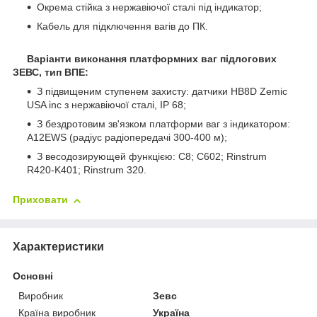
Окрема стійка з нержавіючої сталі під індикатор;
Кабель для підключення вагів до ПК.
Варіанти виконання платформних ваг підлогових
ЗЕВС, тип ВПЕ:
З підвищеним ступенем захисту: датчики HB8D Zemic
USA inc з нержавіючої сталі, IP 68;
З бездротовим зв'язком платформи ваг з індикатором:
A12EWS (радіус радіопередачі 300-400 м);
З весодозирующей функцією: С8; С602; Rinstrum
R420-K401; Rinstrum 320.
Приховати
Характеристики
Основні
Виробник
Зевс
Країна виробник
Україна