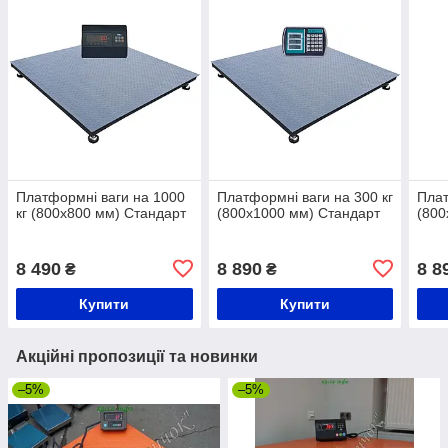
Платформні ваги на 1000
Платформні ваги на 300 кг
Плат
кг (800х800 мм) Стандарт
(800х1000 мм) Стандарт
(800
8 490
8 890
8 8
₴
₴
Купити
Купити
Акційні пропозиції та новинки
–5%
–5%