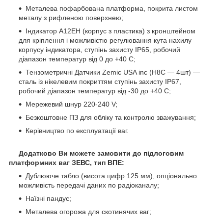
Металева пофарбована платформа, покрита листом
металу з рифленою поверхнею;
Індикатор А12ЕН (корпус з пластика) з кронштейном
для кріплення і можливістю регулювання кута нахилу
корпусу індикатора, ступінь захисту IP65, робочий
діапазон температур від 0 до +40 С;
Тензометричні Датчики Zemic USA inc (Н8С ― 4шт) ―
сталь із нікелевим покриттям ступінь захисту IP67,
робочий діапазон температур від -30 до +40 С;
Мережевий шнур 220-240 V;
Безкоштовне ПЗ для обліку та контролю зважування;
Керівництво по експлуатації ваг.
Додатково Ви можете замовити до підлоговим
платформних ваг ЗЕВС, тип ВПЕ:
Дублююче табло (висота цифр 125 мм), опціонально
можливість передачі даних по радіоканалу;
Наїзні пандус;
Металева огорожа для скотинячих ваг;