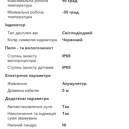
Максимальна робоча
40 град.
температура
Мінімальна робоча
-30 град.
температура
Індикатор
Тип дисплея ваг
Світлодіодний
Колір символів індикатора
Червоний
Пило - та вологозахист
Ступінь захисту
IP65
вагопроцесора
Ступінь захисту датчиків
IP65
Електричні параметри
Живлення
Акумулятор
Довжина кабелю
5 м
Додаткові параметри
Автовстановлення нуля
Так
Накопичення та індикація
Так
суми зважувань
Наїзний пандус
Ні