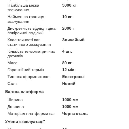
Найбільша межа
5000 кг
зважування
Найменша границя
10 кг
зважування
Дискретність відліку і ціна
2000 г
повірочної поділки
Клас точності ваг
Звичайний
статичного зважування
Кількість тензометричних
4 шт.
датчиків
Маса
80 кг
Гарантійний термін
12 міс
Тип платформних ваг
Електронні
Стан
Новий
Вагова платформа
Ширина
1000 мм
Довжина
1000 мм
Матеріал платформи ваг
Чорна сталь
Умови експлуатації