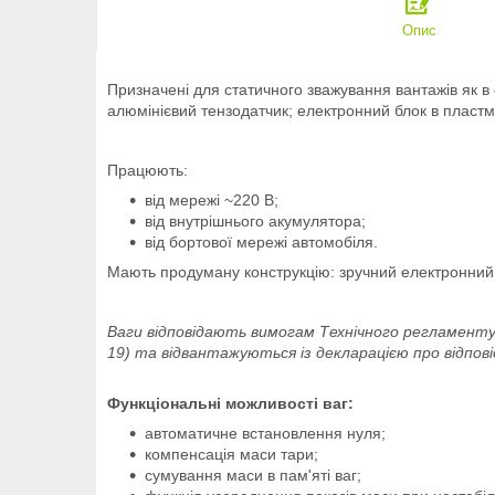
Опис
Призначені для статичного зважування вантажів як в ст
алюмінієвий тензодатчик; електронний блок в пласт
Працюють:
від мережі ~220 В;
від внутрішнього акумулятора;
від бортової мережі автомобіля.
Мають продуману конструкцію: зручний електронний б
Ваги відповідають вимогам Технічного регламент
19) та відвантажуються із декларацією про відпов
Функціональні можливості ваг:
автоматичне встановлення нуля;
компенсація маси тари;
сумування маси в пам'яті ваг;