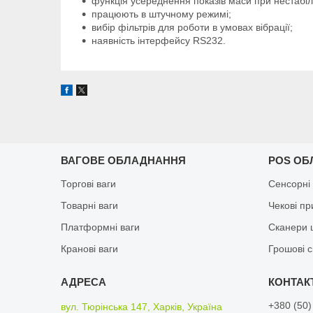
функція усереднення показів маси при нестабі
працюють в штучному режимі;
вибір фільтрів для роботи в умовах вібрації;
наявність інтерфейсу RS232.
ВАГОВЕ ОБЛАДНАННЯ
POS ОБ
Торгові ваги
Сенсорні
Товарні ваги
Чекові п
Платформні ваги
Сканери 
Кранові ваги
Грошові 
+380 (50)
вул. Тюрінська 147, Харків, Україна