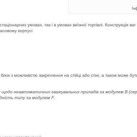
Ін
аціонарних умовах, так і в умовах виїзної торгівлі. Конструкція ваг
масовому корпусі
лок з можливістю закріплення на стійці або стіні, а також може бу
у щодо неавтоматичних зважувальних приладів за модулем В (се
ідність типу за модулем F.