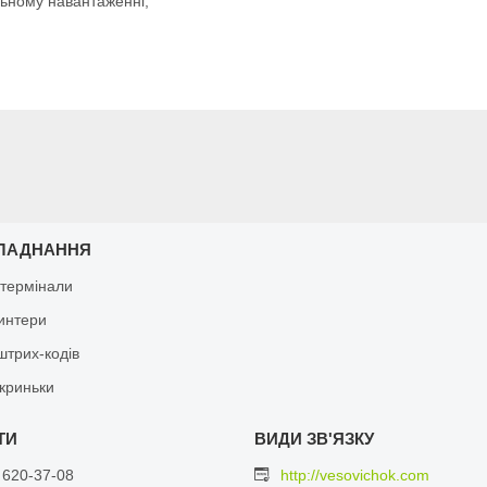
льному навантаженні;
ЛАДНАННЯ
 термінали
ринтери
штрих-кодів
скриньки
 620-37-08
http://vesovichok.com