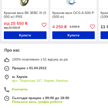
Кранові ваги ВК ЗЕВС III (5
Кранові ваги OCS-A-500-P
Кран
000 кг) IP65
(500 кг)
(100
20 650
від
₴
4 250
11 
₴
4 590 ₴
від 22 932 ₴
Купити
Купити
Про нас
100% позитивних з 51 відгука за рік
Працює з 01.04.2012
м. Харків
вул. Тюрінська 147, Харків, Україна
Контакти
Сьогодні працює з 09:00 до 18:00
Показати весь графік роботи