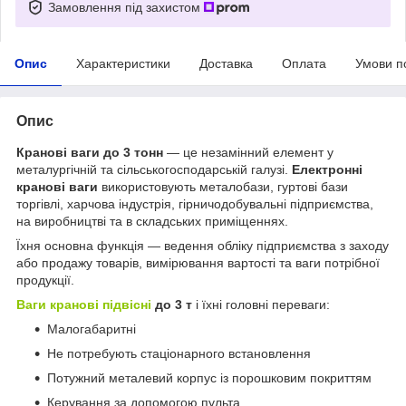
Замовлення під захистом
Опис
Характеристики
Доставка
Оплата
Умови п
Опис
Кранові ваги до 3 тонн
— це незамінний елемент у
металургічній та сільськогосподарській галузі.
Електронні
кранові ваги
використовують металобази, гуртові бази
торгівлі, харчова індустрія, гірничодобувальні підприємства,
на виробництві та в складських приміщеннях.
Їхня основна функція — ведення обліку підприємства з заходу
або продажу товарів, вимірювання вартості та ваги потрібної
продукції.
Ваги кранові підвісні
до 3 т
і їхні головні переваги:
Малогабаритні
Не потребують стаціонарного встановлення
Потужний металевий корпус із порошковим покриттям
Керування за допомогою пульта