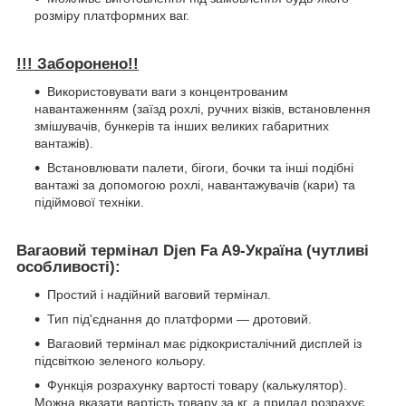
розміру платформних ваг.
!!! Заборонено!!
Використовувати ваги з концентрованим
навантаженням (заїзд рохлі, ручних візків, встановлення
змішувачів, бункерів та інших великих габаритних
вантажів).
Встановлювати палети, бігоги, бочки та інші подібні
вантажі за допомогою рохлі, навантажувачів (кари) та
підіймової техніки.
Вагаовий термінал Djen Fa A9-Україна (чутливі
особливості):
Простий і надійний ваговий термінал.
Тип під'єднання до платформи — дротовий.
Вагаовий термінал має рідкокристалічний дисплей із
підсвіткою зеленого кольору.
Функція розрахунку вартості товару (калькулятор).
Можна вказати вартість товару за кг, а прилад розрахує