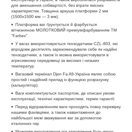
для зменшення собівартості, без втрати якісних
характеристик. Товщина аркуша платформи 2 мм
(1500х1500 мм — 3 мм).
Платформа ваг ґрунтується й фарбується
вітчизняною МОЛОТКОВИЙ преміумфарбуванням ТМ
"Farbex".
У вагах використовуються тензодатчики CZL-803, які
впродовж десятиліть зарекомендували себе як надійні
тензодатчики, а також їх можна використовувати в
агресивному середовищі за високих і низьких
температур.
Вагаовий термінал Djen Fa A9-Україна являє собою
простий і надійний прилад із функцією розрахунку
(калькулятор).
Ваги комплектуються паспортом, де описані умови
експлуатації, технічні характеристики, термін гарантії.
Перед відправленням ваги проходять повну перевірку
нашими фахівцями, а також навантаження до
найбільшої межі зважування ваг за допомогою
еталонних гир.
Можливе виготовлення під замовлення будь-якого