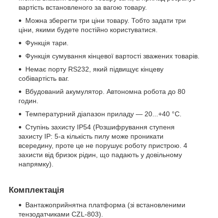
вартість встановленого за вагою товару.
Можна зберегти три ціни товару. Тобто задати три
ціни, якими будете постійно користуватися.
Функція тари.
Функція сумування кінцевої вартості зважених товарів.
Немає порту RS232, який підвищує кінцеву
собівартість ваг.
Вбудований акумулятор. Автономна робота до 80
годин.
Температурний діапазон приладу — 20...+40 °C.
Ступінь захисту IP54 (Розшифрування ступеня
захисту IP: 5-а кількість пилу може проникати
всередину, проте це не порушує роботу пристрою. 4
захисти від бризок рідин, що падають у довільному
напрямку).
Комплектація
Вантажоприйнятна платформа (зі встановленими
тензодатчиками CZL-803).