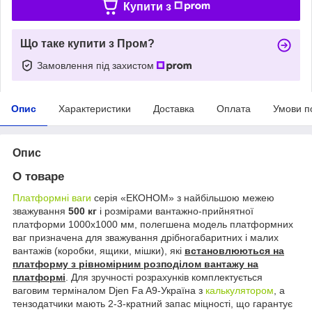
Купити з
Що таке купити з Пром?
Замовлення під захистом
Опис
Характеристики
Доставка
Оплата
Умови п
Опис
О товаре
Платформні ваги
серія «ЕКОНОМ» з найбільшою межею
зважування
500 кг
і розмірами вантажно-прийнятної
платформи 1000х1000 мм, полегшена модель платформних
ваг призначена для зважування дрібногабаритних і малих
вантажів (коробки, ящики, мішки), які
встановлюються на
платформу з рівномірним розподілом вантажу на
платформі
. Для зручності розрахунків комплектується
ваговим терміналом Djen Fa A9-Україна з
калькулятором
, а
тензодатчики мають 2-3-кратний запас міцності, що гарантує