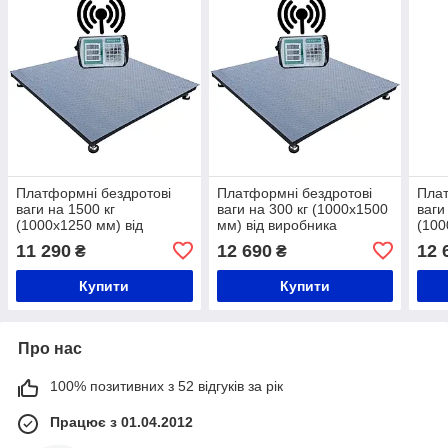
Платформні бездротові
Платформні бездротові
Плат
ваги на 1500 кг
ваги на 300 кг (1000х1500
ваги
(1000х1250 мм) від
мм) від виробника
(100
виробника Горизонт,
Горизонт,
виро
11 290
12 690
12 
₴
₴
калькулятор,серія
калькулятор,серія
каль
«СТАНДАРТ»
«СТАНДАРТ»
«СТ
Купити
Купити
Про нас
100% позитивних з 52 відгуків за рік
Працює з 01.04.2012