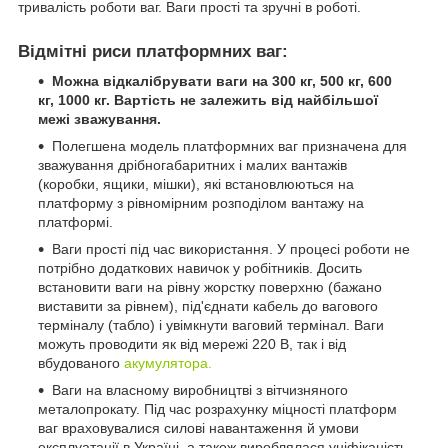
тривалість роботи ваг. Ваги прості та зручні в роботі.
Відмітні риси платформних ваг:
Можна відкалібрувати ваги на 300 кг, 500 кг, 600
кг, 1000 кг.
Вартість не залежить від найбільшої
межі зважування.
Полегшена модель платформних ваг призначена для
зважування дрібногабаритних і малих вантажів
(коробки, ящики, мішки), які встановлюються на
платформу з рівномірним розподілом вантажу на
платформі.
Ваги прості під час використання. У процесі роботи не
потрібно додаткових навичок у робітників. Досить
встановити ваги на рівну жорстку поверхню (бажано
виставити за рівнем), під'єднати кабель до вагового
терміналу (табло) і увімкнути ваговий термінал. Ваги
можуть проводити як від мережі 220 В, так і від
вбудованого
акумулятора.
Ваги на власному виробництві з вітчизняного
металопрокату. Під час розрахунку міцності платформ
ваг враховувалися силові навантаження й умови
експлуатації в Україні, а також вироблялася уніфіканість