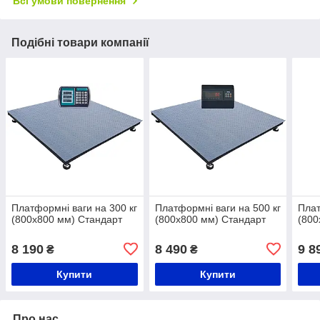
Всі умови повернення
Подібні товари компанії
Платформні ваги на 300 кг
Платформні ваги на 500 кг
Плат
(800х800 мм) Стандарт
(800х800 мм) Стандарт
(800
8 190
8 490
9 8
₴
₴
Купити
Купити
Про нас