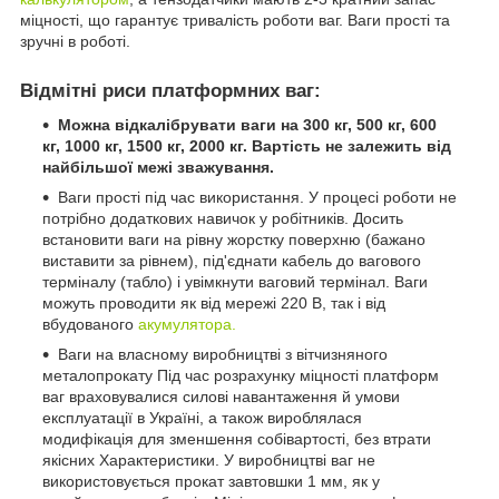
міцності, що гарантує тривалість роботи ваг. Ваги прості та
зручні в роботі.
Відмітні риси платформних ваг:
Можна відкалібрувати ваги на 300 кг, 500 кг, 600
кг, 1000 кг, 1500 кг, 2000 кг.
Вартість не залежить від
найбільшої межі зважування.
Ваги прості під час використання. У процесі роботи не
потрібно додаткових навичок у робітників. Досить
встановити ваги на рівну жорстку поверхню (бажано
виставити за рівнем), під'єднати кабель до вагового
терміналу (табло) і увімкнути ваговий термінал. Ваги
можуть проводити як від мережі 220 В, так і від
вбудованого
акумулятора.
Ваги на власному виробництві з вітчизняного
металопрокату Під час розрахунку міцності платформ
ваг враховувалися силові навантаження й умови
експлуатації в Україні, а також вироблялася
модифікація для зменшення собівартості, без втрати
якісних Характеристики. У виробництві ваг не
використовується прокат завтовшки 1 мм, як у