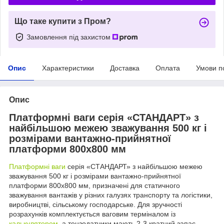
Що таке купити з Пром?
Замовлення під захистом
Опис
Характеристики
Доставка
Оплата
Умови п
Опис
Платформні ваги серія «СТАНДАРТ» з
найбільшою межею зважування 500 кг і
розмірами вантажно-прийнятної
платформи 800х800 мм
Платформні ваги
серія «СТАНДАРТ» з найбільшою межею
зважування 500 кг і розмірами вантажно-прийнятної
платформи 800х800 мм, призначені для статичного
зважування вантажів у різних галузях транспорту та логістики,
виробництві, сільському господарське. Для зручності
розрахунків комплектується ваговим терміналом із
калькулятором
, а тензодатчики мають 2-3 кратний запас