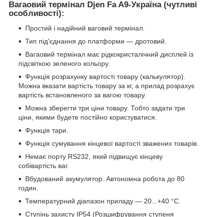
Вагаовий термінал Djen Fa A9-Україна (чутливі
особливості):
Простий і надійний ваговий термінал.
Тип під'єднання до платформи — дротовий.
Вагаовий термінал має рідкокристалічний дисплей із
підсвіткою зеленого кольору.
Функція розрахунку вартості товару (калькулятор).
Можна вказати вартість товару за кг, а прилад розрахує
вартість встановленого за вагою товару.
Можна зберегти три ціни товару. Тобто задати три
ціни, якими будете постійно користуватися.
Функція тари.
Функція сумування кінцевої вартості зважених товарів.
Немає порту RS232, який підвищує кінцеву
собівартість ваг.
Вбудований акумулятор. Автономна робота до 80
годин.
Температурний діапазон приладу — 20...+40 °C.
Ступінь захисту IP54 (Розшифрування ступеня