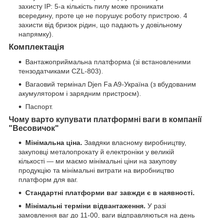
захисту IP: 5-а кількість пилу може проникати
всередину, проте це не порушує роботу пристрою. 4
захисти від бризок рідин, що падають у довільному
напрямку).
Комплектація
Вантажоприймальна платформа (зі встановленими
тензодатчиками CZL-803).
Вагаовий термінал Djen Fa A9-Україна (з вбудованим
акумулятором і зарядним пристроєм).
Паспорт.
Чому варто купувати платформні ваги в компанії
"Весовичок"
Мінімальна ціна.
Завдяки власному виробництву,
закуповці металопрокату й електроніки у великій
кількості — ми маємо мінімальні ціни на закупову
продукцію та мінімальні витрати на виробництво
платформ для ваг.
Стандартні платформи ваг завжди є в наявності.
Мінімальні терміни відвантаження.
У разі
замовлення ваг до 11-00, ваги відправляються на день