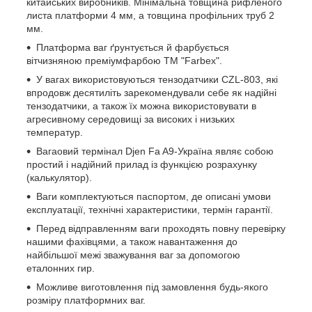
китайських виробників. Мінімальна товщина рифленого
листа платформи 4 мм, а товщина профільних труб 2
мм.
Платформа ваг ґрунтується й фарбується
вітчизняною преміумфарбою ТМ "Farbex".
У вагах використовуються тензодатчики CZL-803, які
впродовж десятиліть зарекомендували себе як надійні
тензодатчики, а також їх можна використовувати в
агресивному середовищі за високих і низьких
температур.
Вагаовий термінал Djen Fa A9-Україна являє собою
простий і надійний прилад із функцією розрахунку
(калькулятор).
Ваги комплектуються паспортом, де описані умови
експлуатації, технічні характеристики, термін гарантії.
Перед відправленням ваги проходять повну перевірку
нашими фахівцями, а також навантаження до
найбільшої межі зважування ваг за допомогою
еталонних гир.
Можливе виготовлення під замовлення будь-якого
розміру платформних ваг.