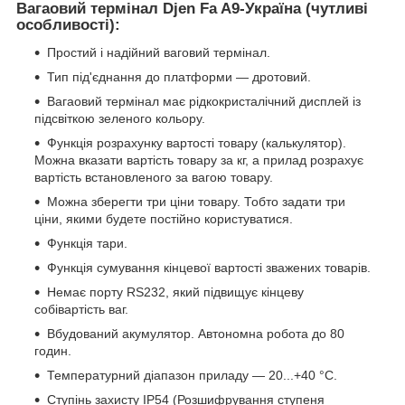
Вагаовий термінал Djen Fa A9-Україна (чутливі
особливості):
Простий і надійний ваговий термінал.
Тип під'єднання до платформи — дротовий.
Вагаовий термінал має рідкокристалічний дисплей із
підсвіткою зеленого кольору.
Функція розрахунку вартості товару (калькулятор).
Можна вказати вартість товару за кг, а прилад розрахує
вартість встановленого за вагою товару.
Можна зберегти три ціни товару. Тобто задати три
ціни, якими будете постійно користуватися.
Функція тари.
Функція сумування кінцевої вартості зважених товарів.
Немає порту RS232, який підвищує кінцеву
собівартість ваг.
Вбудований акумулятор. Автономна робота до 80
годин.
Температурний діапазон приладу — 20...+40 °C.
Ступінь захисту IP54 (Розшифрування ступеня