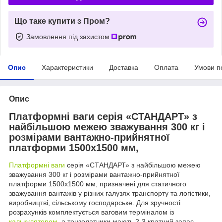
Що таке купити з Пром?
Замовлення під захистом
Опис
Характеристики
Доставка
Оплата
Умови п
Опис
Платформні ваги серія «СТАНДАРТ» з
найбільшою межею зважування 300 кг і
розмірами вантажно-прийнятної
платформи 1500х1500 мм,
Платформні ваги
серія «СТАНДАРТ» з найбільшою межею
зважування 300 кг і розмірами вантажно-прийнятної
платформи 1500х1500 мм, призначені для статичного
зважування вантажів у різних галузях транспорту та логістики,
виробництві, сільському господарське. Для зручності
розрахунків комплектується ваговим терміналом із
калькулятором
, а тензодатчики мають 2-3 кратний запас