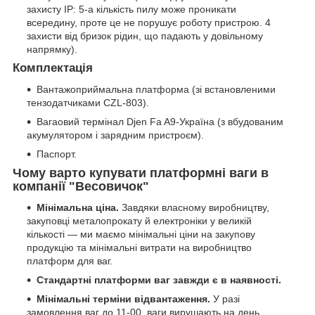
захисту IP: 5-а кількість пилу може проникати
всередину, проте це не порушує роботу пристрою. 4
захисти від бризок рідин, що падають у довільному
напрямку).
Комплектація
Вантажоприймальна платформа (зі встановленими
тензодатчиками CZL-803).
Вагаовий термінал Djen Fa A9-Україна (з вбудованим
акумулятором і зарядним пристроєм).
Паспорт.
Чому варто купувати платформні ваги в
компанії "Весовичок"
Мінімальна ціна.
Завдяки власному виробництву,
закуповці металопрокату й електроніки у великій
кількості — ми маємо мінімальні ціни на закупову
продукцію та мінімальні витрати на виробництво
платформ для ваг.
Стандартні платформи ваг завжди є в наявності.
Мінімальні терміни відвантаження.
У разі
замовлення ваг до 11-00, ваги вирушають на день