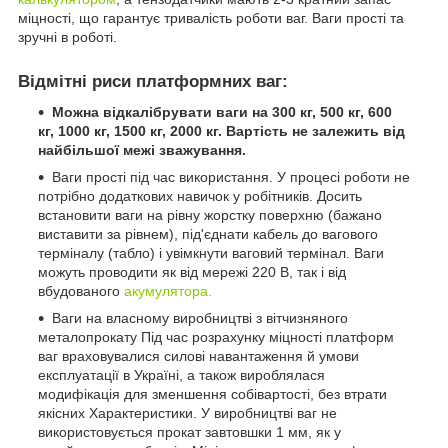
міцності, що гарантує тривалість роботи ваг. Ваги прості та
зручні в роботі.
Відмітні риси платформних ваг:
Можна відкалібрувати ваги на 300 кг, 500 кг, 600
кг, 1000 кг, 1500 кг, 2000 кг.
Вартість не залежить від
найбільшої межі зважування.
Ваги прості під час використання. У процесі роботи не
потрібно додаткових навичок у робітників. Досить
встановити ваги на рівну жорстку поверхню (бажано
виставити за рівнем), під'єднати кабель до вагового
терміналу (табло) і увімкнути ваговий термінал. Ваги
можуть проводити як від мережі 220 В, так і від
вбудованого
акумулятора.
Ваги на власному виробництві з вітчизняного
металопрокату Під час розрахунку міцності платформ
ваг враховувалися силові навантаження й умови
експлуатації в Україні, а також вироблялася
модифікація для зменшення собівартості, без втрати
якісних Характеристики. У виробництві ваг не
використовується прокат завтовшки 1 мм, як у