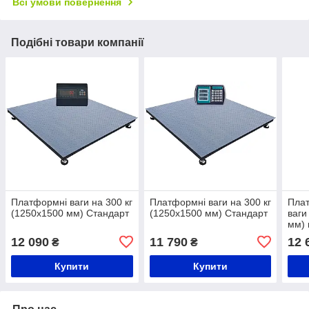
Всі умови повернення
Подібні товари компанії
Платформні ваги на 300 кг
Платформні ваги на 300 кг
Плат
(1250х1500 мм) Стандарт
(1250х1500 мм) Стандарт
ваги
мм) 
Гори
12 090
11 790
12 
₴
₴
каль
«СТ
Купити
Купити