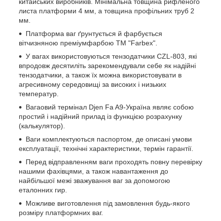
китайських виробників. Мінімальна товщина рифленого
листа платформи 4 мм, а товщина профільних труб 2
мм.
Платформа ваг ґрунтується й фарбується
вітчизняною преміумфарбою ТМ "Farbex".
У вагах використовуються тензодатчики CZL-803, які
впродовж десятиліть зарекомендували себе як надійні
тензодатчики, а також їх можна використовувати в
агресивному середовищі за високих і низьких
температур.
Вагаовий термінал Djen Fa A9-Україна являє собою
простий і надійний прилад із функцією розрахунку
(калькулятор).
Ваги комплектуються паспортом, де описані умови
експлуатації, технічні характеристики, термін гарантії.
Перед відправленням ваги проходять повну перевірку
нашими фахівцями, а також навантаження до
найбільшої межі зважування ваг за допомогою
еталонних гир.
Можливе виготовлення під замовлення будь-якого
розміру платформних ваг.