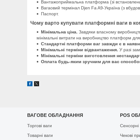
Вантажоприймальна платформа (зі встановлен
Вагаовий термінал Djen Fa A9-Україна (з вбуд
Паспорт.
Чому варто купувати платформні ваги в ко
Мінімальна ціна.
Завдяки власному виробництву,
мінімальні витрати на виробництво платформ для 
Стандартні платформи ваг завжди є в наявн
Мінімальні терміни відвантаження.
У разі за
Мінімальні терміни виготовлення нестандартн
Оплата будь-яким зручним для вас способо
ВАГОВЕ ОБЛАДНАННЯ
POS ОБ
Торгові ваги
Сенсорні
Товарні ваги
Чекові п