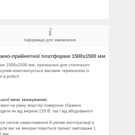
Інформація для замовлення
ажно-прийнятної платформи 1500х1500 мм
и 1500х1500 мм, призначені для статичного
ахунків комплектується ваговим терміналом із
і в роботі.
льшої межі зважування.
и ваги на рівну жорстку поверхню (бажано
дити як від мережі 220 В, так і від вбудованого
ся силові навантаження й умови експлуатації в
цтві ваг не використовується прокат завтовшки 1
2 мм.