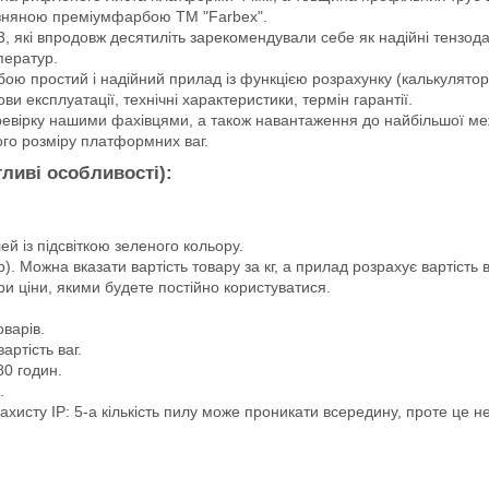
изняною преміумфарбою ТМ "Farbex".
, які впродовж десятиліть зарекомендували себе як надійні тензода
ператур.
бою простий і надійний прилад із функцією розрахунку (калькулятор
и експлуатації, технічні характеристики, термін гарантії.
евірку нашими фахівцями, а також навантаження до найбільшої меж
го розміру платформних ваг.
тливі особливості):
й із підсвіткою зеленого кольору.
). Можна вказати вартість товару за кг, а прилад розрахує вартість
ри ціни, якими будете постійно користуватися.
оварів.
артість ваг.
0 годин.
.
хисту IP: 5-а кількість пилу може проникати всередину, проте це н