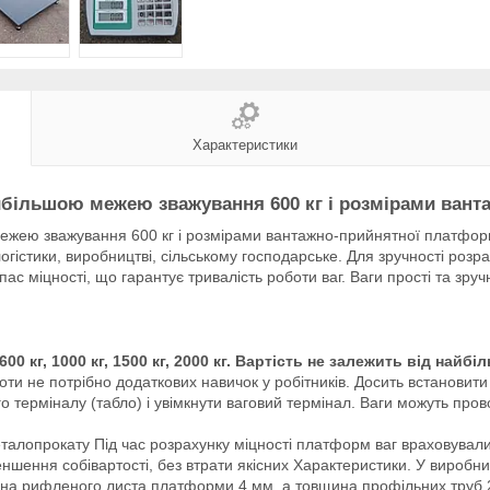
Характеристики
йбільшою межею зважування 600 кг і розмірами вант
жею зважування 600 кг і розмірами вантажно-прийнятної платформ
логістики, виробництві, сільському господарське. Для зручності розр
ас міцності, що гарантує тривалість роботи ваг. Ваги прості та зручн
0 кг, 1000 кг, 1500 кг, 2000 кг.
Вартість не залежить від найбі
боти не потрібно додаткових навичок у робітників. Досить встановит
го терміналу (табло) і увімкнути ваговий термінал. Ваги можуть прово
еталопрокату Під час розрахунку міцності платформ ваг враховували
ншення собівартості, без втрати якісних Характеристики. У виробни
щина рифленого листа платформи 4 мм, а товщина профільних труб 