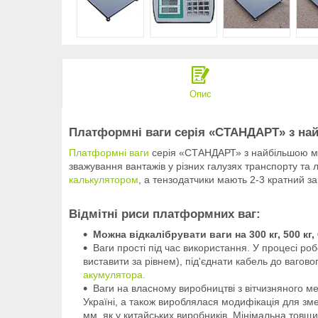
Опис
Платформні ваги серія «СТАНДАРТ» з на
Платформні ваги
серія «СТАНДАРТ» з найбільшою ме
зважування вантажів у різних галузях транспорту та 
калькулятором
, а тензодатчики мають 2-3 кратний зап
Відмітні риси платформних ваг:
Можна відкалібрувати ваги на 300 кг, 500 кг, 60
Ваги прості під час використання. У процесі ро
виставити за рівнем), під'єднати кабель до вагово
акумулятора.
Ваги на власному виробництві з вітчизняного м
Україні, а також вироблялася модифікація для зме
мм, як у китайських виробників. Мінімальна тов