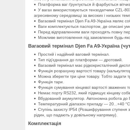
Платформа ваг ґрунтується й фарбується вітч
У вагах використовуються тензодатчики CZL-803
агресивному середовищі за високих і низьких тем
Вагаовий термінал Djen Fa A9-Україна являє со
Ваги комплектуються паспортом, де описані умов
Перед відправленням ваги проходять повну пер
Можливе виготовлення під замовлення будь-яко
Вагаовий термінал Djen Fa A9-Україна (чу
Простий і надійний ваговий термінал.
Тип під'єднання до платформи — дротовий.
Вагаовий термінал має рідкокристалічний диспле
Функція розрахунку вартості товару (калькулятор
Можна зберегти три ціни товару. Тобто задати т
Функція тари.
Функція сумування кінцевої вартості зважених т
Немає порту RS232, який підвищує кінцеву собів
Вбудований акумулятор. Автономна робота до 8
Температурний діапазон приладу — 20...+40 °C
Ступінь захисту IP54 (Розшифрування ступеня за
рідин, що падають у довільному напрямку).
Комплектація