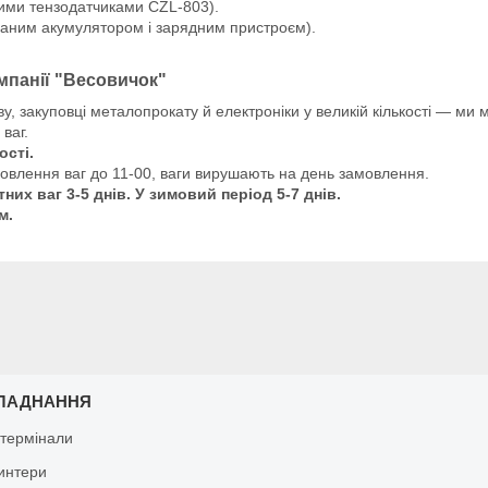
ими тензодатчиками CZL-803).
ованим акумулятором і зарядним пристроєм).
мпанії "Весовичок"
 закуповці металопрокату й електроніки у великій кількості — ми м
ваг.
ості.
мовлення ваг до 11-00, ваги вирушають на день замовлення.
их ваг 3-5 днів. У зимовий період 5-7 днів.
м.
ЛАДНАННЯ
 термінали
ринтери