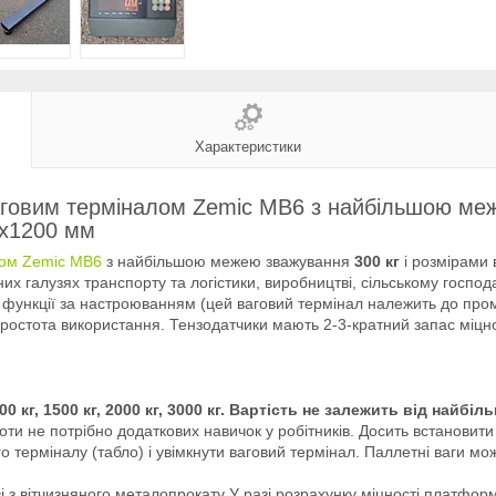
Характеристики
 ваговим терміналом Zemic MB6 з найбільшою м
0х1200 мм
лом Zemic MB6
з найбільшою межею зважування
300 кг
і розмірами
их галузях транспорту та логістики, виробництві, сільському господ
функції за настроюванням (цей ваговий термінал належить до проми
 простота використання. Тензодатчики мають 2-3-кратний запас міцно
0 кг, 1500 кг, 2000 кг, 3000 кг. Вартість не залежить від найбі
боти не потрібно додаткових навичок у робітників. Досить встановит
го терміналу (табло) і увімкнути ваговий термінал. Паллетні ваги мож
і з вітчизняного металопрокату У разі розрахунку міцності платфо