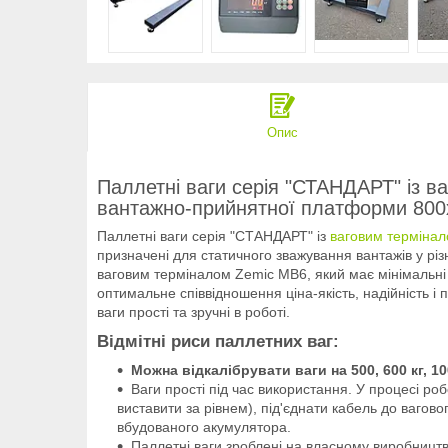
Опис
Паллетні ваги серія "СТАНДАРТ" із
вантажно-прийнятної платформи 80
Паллетні ваги серія "СТАНДАРТ" із
ваговим терміна
призначені для статичного зважування вантажів у різн
ваговим терміналом Zemic MB6, який має мінімальні 
оптимальне співвідношення ціна-якість, надійність і
ваги прості та зручні в роботі.
Відмітні риси паллетних ваг:
Можна відкалібрувати ваги на 500, 600 кг, 100
Ваги прості під час використання. У процесі ро
виставити за рівнем), під'єднати кабель до вагово
вбудованого акумулятора.
Паллетні ваги зроблені на власному виробництв