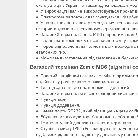
експлуатації в Україні, а також здійснювалася мо
У виробництві ваг не використовується прокат 
Платформа паллетних ваг ґрунтується і фарбу
У паллетних вагах використовуються тензодатчи
використовувати в агресивному середовищі за вис
Вагаовий термінал Zemic MB6 є простим і над
Палітні ваги комплектуються паспортом, у якому 
Перед відправленням паллетні ваги проходять 
еталонних гир.
Можливе виготовлення під замовлення будь-яког
Вагаовий термінал Zemic MB6 (відмітні о
Простий і надійний ваговий термінал
промисло
надійність у разі тривалого використання.
Тип під'єднання до платформи — дротовий.
Вагаовий термінал має світлодіодний дисплей і
Функція тари.
Функція додавання.
Немає порту RS232, який підвищує кінцеву собів
Вбудований акумулятор. Автономна робота до 8
Температурний діапазон вагового термінала — 2
Ступінь захисту IP54 (Розшифрування ступеня з
від бризок рідин, що падають у довільному напрям