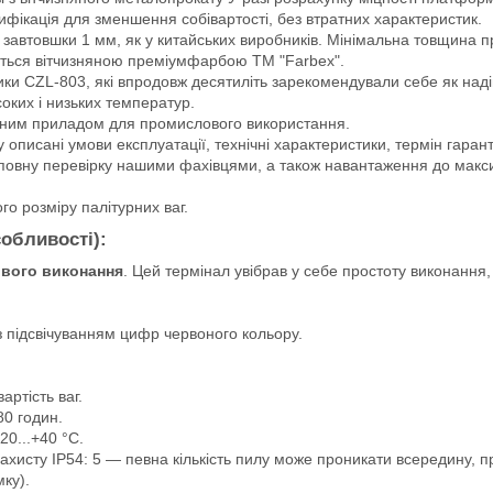
дифікація для зменшення собівартості, без втратних характеристик.
із завтовшки 1 мм, як у китайських виробників. Мінімальна товщин
ється вітчизняною преміумфарбою ТМ "Farbex".
ки CZL-803, які впродовж десятиліть зарекомендували себе як надій
оких і низьких температур.
ійним приладом для промислового використання.
описані умови експлуатації, технічні характеристики, термін гаранті
повну перевірку нашими фахівцями, а також навантаження до макс
о розміру палітурних ваг.
собливості):
вого виконання
. Цей термінал увібрав у себе простоту виконання
з підсвічуванням цифр червоного кольору.
артість ваг.
0 годин.
0...+40 °C.
ахисту IP54: 5 — певна кількість пилу може проникати всередину, 
ку).