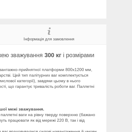
Інформація для замовлення
ежею зважування
300 кг
і розмірами
 вантажно-прийнятної платформи 800х1200 мм,
арстві. Цей тип палітурних ваг комплектується
слової категорії), завдяки цьому в нього
сті, що гарантує тривалість роботи ваг. Паллетні
льшої межі зважування.
и паллетні ваги на рівну тверду поверхню (бажано
уть працювати як від мережі 220 В, так і від
рм ваг враховувалися силові навантаження й умови