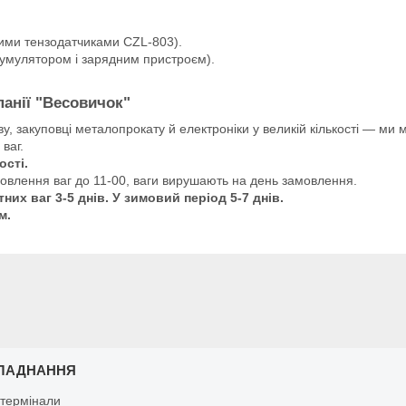
ими тензодатчиками CZL-803).
умулятором і зарядним пристроєм).
панії "Весовичок"
 закуповці металопрокату й електроніки у великій кількості — ми м
ваг.
ості.
мовлення ваг до 11-00, ваги вирушають на день замовлення.
их ваг 3-5 днів. У зимовий період 5-7 днів.
м.
ЛАДНАННЯ
 термінали