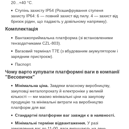
20...+40 °C.
Ступінь захисту IP54 (Розшифрування ступеня
захисту IP64: 6 — повний захист від пилу. 4 — захист від
бризок рідин, що падають у довільному напрямку).
Комплектація
Вантажоприймальна платформа (зі встановленими
тензодатчиками CZL-803).
Вагаовий термінал T7E (з вбудованим акумулятором і
зарядним пристроєм).
Паспорт.
Чому варто купувати платформні ваги в компанії
"Весовичок"
Мінімальна ціна.
Завдяки власному виробництву,
закуповці металопрокату й електроніки у великій
кількості — ми маємо мінімальні ціни на закупову
продукцію та мінімальні витрати на виробництво
платформ для ваг.
Стандартні платформи ваг завжди є в наявності.
Мінімальні терміни відвантаження.
У разі
замовлення ваг до 11-00, ваги вирушають на день