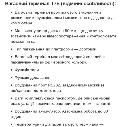
Вагаовий термінал T7E (відмінні особливості):
Вагаовий термінал промислового виконання з
розширеним функціоналом і можливістю під'єднання до
комп'ютера.
Має висоту цифр дисплея 50 мм, що дає змогу
встановити камеру відеоспостереження й контролювати
показання ваг.
Тип під'єднання до платформи — дротовий.
Вагаовий термінал має світлодіодний дисплей із
підсвічуванням цифр червоного кольору.
Функція тари.
Функція додавання.
Вбудований порт RS232, завдяки чому можливе
під'єднання до комп'ютера.
Ваги комплектуються паспортом, де описані умови
експлуатації, технічні характеристики, термін гарантії.
Вбудований акумулятор. Автономна робота до 80
годин.
Температурний діапазон вагового термінала —