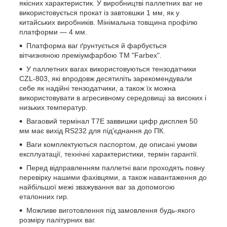
якісних характеристик. У виробництві паллетних ваг не
використовується прокат із завтовшки 1 мм, як у
китайських виробників. Мінімальна товщина профілю
платформи — 4 мм.
Платформа ваг ґрунтується й фарбується
вітчизняною преміумфарбою ТМ "Farbex".
У паллетних вагах використовуються тензодатчики
CZL-803, які впродовж десятиліть зарекомендували
себе як надійні тензодатчики, а також їх можна
використовувати в агресивному середовищі за високих і
низьких температур.
Вагаовий термінал T7E заввишки цифр дисплея 50
мм має вихід RS232 для під'єднання до ПК.
Ваги комплектуються паспортом, де описані умови
експлуатації, технічні характеристики, термін гарантії.
Перед відправленням паллетні ваги проходять повну
перевірку нашими фахівцями, а також навантаження до
найбільшої межі зважування ваг за допомогою
еталонних гир.
Можливе виготовлення під замовлення будь-якого
розміру палітурних ваг.