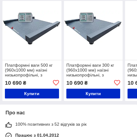
Платформні ваги 500 кг
Платформні ваги 300 кг
Плат
(960х1000 мм) наїзні
(960х1000 мм) наїзні
(960
низькопрофільні, з
низькопрофільні, з
низь
вбудованими пандусами
вбудованими пандусами
вбу
10 690
10 690
10 
₴
₴
Купити
Купити
Про нас
100% позитивних з 52 відгуків за рік
Працює з 01.04.2012