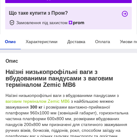
Що таке купити з Пром?
Замовлення під захистом
Опис
Характеристики
Доставка
Оплата
Умови п
Опис
Наїзні низькопрофільні ваги з
вбудованими пандусами з ваговим
терміналом Zemic MB6
Наїзні низькопрофільні ваги з вбудованими пандусами з
ваговим терміналом Zemic MB6
з найбільшою межею
зважування
300 кг
і розмірами вантажно-прийманої
платформи 960х1000 мм (зовнішній габарит), горизонтальна
частина платформи 600х800 мм, розмірами вбудованих
пандусів 200х800 мм призначені для статичного зважування
ручних візків, бочкозів, піддонів, рокл, способом заїзду на
платформу ваг у різних галузях транспорту та логістики,