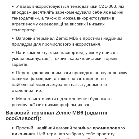
У вагах використовуються тензодатчики CZL-803, які
впродовж десятиліть зарекомендували себе як надійні
тензодатчики, а також їх можна використовувати в
агресивному середовищі за високих і низьких
температур.
Вагаовий термінал Zemic MB6 є простим і надійним
приладом для промислового використання.
Ваги комплектуються паспортом, у якому описані
умови експлуатації, технічні характеристики, термін
гарантії.
Перед відправленням ваги проходять повну перевірку
нашими фахівцями, а також навантаження до
найбільшої межі зважування ваг за допомогою
еталонних гир.
Можна виготовляти під замовлення будь-якого
розміру наїзних низькопрофільних ваг.
Вагаовий термінал Zemic MB6 (відмітні
особливості):
Простий і надійний ваговий термінал
промислового
виконання
. Цей термінал увібрав у себе простоту