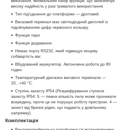
виконання, мінімальний набір функцій, що забезпечує
високу надійність у разі тривалого використання.
Тип під'єднання до платформи — дротовий.
Вагаовий термінал має світлодіодний дисплей із
підсвічуванням цифр червоного кольору.
Функція тари.
Функція додавання.
Немає порту RS232, який підвищує кінцеву
собівартість ваг.
Вбудований акумулятор. Автономна робота до 80
годин.
Температурний діапазон вагового термінала —
20...+40 °C.
Ступінь захисту IP54 (Розшифрування ступеня
захисту IP54: 5 — певна кількість пилу може проникати
всередину, проте це не порушує роботу пристрою. 4 —
захист від бризок рідин, що падають у довільному
напрямку).
Комплектація
Вантажоприймальна платформа (зі встановленими