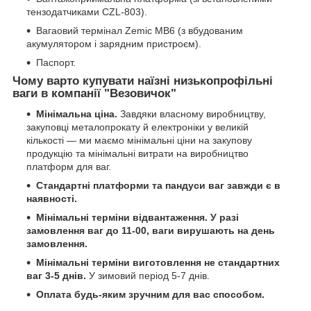
тензодатчиками CZL-803).
Вагаовий термінал Zemic MB6 (з вбудованим
акумулятором і зарядним пристроєм).
Паспорт.
Чому варто купувати наїзні низькопрофільні
ваги в компанії "
Ве
з
овичок
"
Мінімальна ціна.
Завдяки власному виробництву,
закуповці металопрокату й електроніки у великій
кількості — ми маємо мінімальні ціни на закупову
продукцію та мінімальні витрати на виробництво
платформ для ваг.
Стандартні платформи та пандуси ваг завжди є в
наявності.
Мінімальні терміни відвантаження.
У разі
замовлення ваг до 11-00, ваги вирушають на день
замовлення.
Мінімальні терміни виготовлення не стандартних
ваг 3-5 днів.
У зимовий період 5-7 днів.
Оплата будь-яким зручним для вас способом.