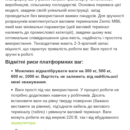
виробництві, сільському господарстві. Основна перевага цієї
моделі, завдяки своїй унікальній конструкції, заїзд
проводиться без використання важких пандусів. Для зручності
розрахунків комплектується ваговим терміналом Zemic MB6,
який має мінімальні параметри (цей ваговий термінал
належить до промислової категорії), завдяки цьому має
оптимальне співвідношення ціна-якість, надійність і простота
використання. Тензодатчики мають 2-3-кратний запас
міцності, що гарантує тривалість роботи ваг. Ваги прості та
зручні в роботі.
Відмітні риси платформних ваг:
Можливо відкалібрувати ваги на 300 кг, 500 кг,
600 кг, 1000 кг. Вартість не залежить від найбільшої
межі зважування.
Ваги прості під час використання. У процесі роботи не
потрібно додаткових навичок у робітників. Досить
встановити ваги на рівну тверду поверхню (бажано
виставити за рівнем), під'єднати кабель до вагового
терміналу (табло) і увімкнути ваговий термінал. Ваги
можуть робити як від мережі 220 В, так і від вбудованого
акумулятора.