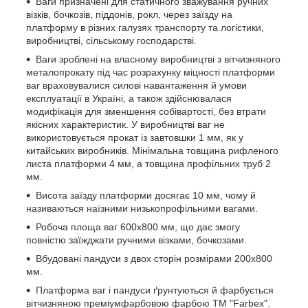
Ваги призначені для статичного зважування ручних
візків, бочкозів, піддонів, рокл, через заїзду на
платформу в різних галузях транспорту та логістики,
виробництві, сільському господарстві.
Ваги зроблені на власному виробництві з вітчизняного
металопрокату під час розрахунку міцності платформи
ваг враховувалися силові навантаження й умови
експлуатації в Україні, а також здійснювалася
модифікація для зменшення собівартості, без втрати
якісних характеристик. У виробництві ваг не
використовується прокат із завтовшки 1 мм, як у
китайських виробників. Мінімальна товщина рифленого
листа платформи 4 мм, а товщина профільних труб 2
мм.
Висота заїзду платформи досягає 10 мм, чому й
називаються наїзними низькопрофільними вагами.
Робоча площа ваг 600х800 мм, що дає змогу
повністю заїжджати ручними візками, бочкозами.
Вбудовані пандуси з двох сторін розмірами 200х800
мм.
Платформа ваг і пандуси ґрунтуються й фарбується
вітчизняною преміумфарбовою фарбою ТМ "Farbex".