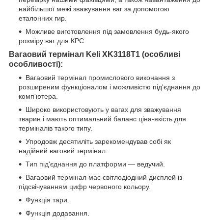
найбільшої межі зважування ваг за допомогою
еталонних гир.
Можливе виготовлення під замовлення будь-якого
розміру ваг для КРС.
Вагаовий термінал
Keli
XK
3118
T
1 (особливі
особливості):
Вагаовий термінал промислового виконання з
розширеним функціоналом і можливістю під'єднання до
комп'ютера.
Широко використовують у вагах для зважування
тварин і мають оптимальний баланс ціна-якість для
терміналів такого типу.
Упродовж десятиліть зарекомендував собі як
надійний ваговий термінал.
Тип під'єднання до платформи — ведучий.
Вагаовий термінал має світлодіодний дисплей із
підсвічуванням цифр червоного кольору.
Функція тари.
Функція додавання.