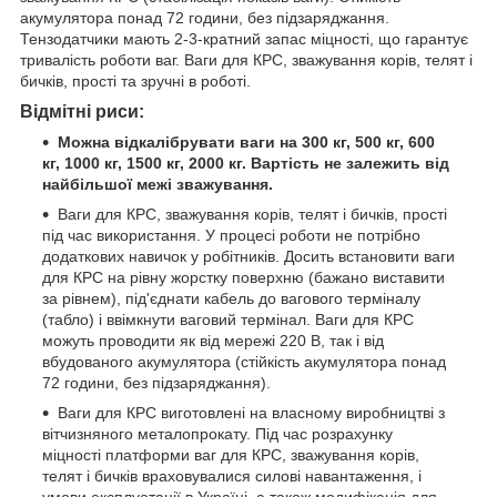
акумулятора понад 72 години, без підзаряджання.
Тензодатчики мають 2-3-кратний запас міцності, що гарантує
тривалість роботи ваг. Ваги для КРС, зважування корів, телят і
бичків, прості та зручні в роботі.
Відмітні риси:
Можна відкалібрувати ваги на 300 кг, 500 кг, 600
кг, 1000 кг, 1500 кг, 2000 кг.
Вартість не залежить від
найбільшої межі зважування.
Ваги для КРС, зважування корів, телят і бичків, прості
під час використання. У процесі роботи не потрібно
додаткових навичок у робітників. Досить встановити ваги
для КРС на рівну жорстку поверхню (бажано виставити
за рівнем), під'єднати кабель до вагового терміналу
(табло) і ввімкнути ваговий термінал. Ваги для КРС
можуть проводити як від мережі 220 В, так і від
вбудованого акумулятора (стійкість акумулятора понад
72 години, без підзаряджання).
Ваги для КРС виготовлені на власному виробництві з
вітчизняного металопрокату. Під час розрахунку
міцності платформи ваг для КРС, зважування корів,
телят і бичків враховувалися силові навантаження, і