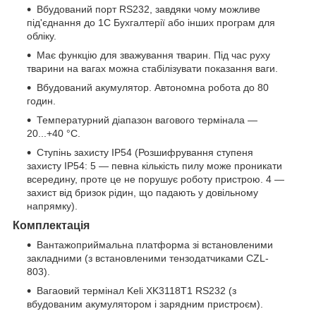
Вбудований порт RS232, завдяки чому можливе
під'єднання до 1С Бухгалтерії або інших програм для
обліку.
Має функцію для зважування тварин. Під час руху
тварини на вагах можна стабілізувати показання ваги.
Вбудований акумулятор. Автономна робота до 80
годин.
Температурний діапазон вагового термінала —
20...+40 °C.
Ступінь захисту IP54 (Розшифрування ступеня
захисту IP54: 5 — певна кількість пилу може проникати
всередину, проте це не порушує роботу пристрою. 4 —
захист від бризок рідин, що падають у довільному
напрямку).
Комплектація
Вантажоприймальна платформа зі встановленими
закладними (з встановленими тензодатчиками CZL-
803).
Вагаовий термінал Keli XK3118Т1 RS232 (з
вбудованим акумулятором і зарядним пристроєм).