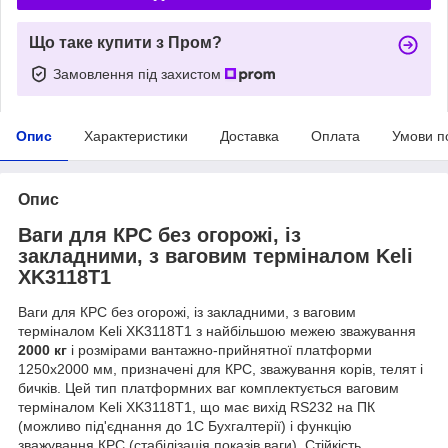
Що таке купити з Пром?
Замовлення під захистом
Опис
Характеристики
Доставка
Оплата
Умови п
Опис
Ваги для КРС без огорожі, із
закладними, з ваговим терміналом Keli
XK3118T1
Ваги для КРС без огорожі, із закладними, з ваговим
терміналом Keli XK3118T1 з найбільшою межею зважування
20
00 кг
і розмірами вантажно-прийнятної платформи
1250х2000 мм, призначені для КРС, зважування корів, телят і
бичків. Цей тип платформних ваг комплектується ваговим
терміналом Keli XK3118T1, що має вихід RS232 на ПК
(можливо під'єднання до 1С Бухгалтерії) і функцію
зважування КРС (стабілізація показів ваги). Стійкість