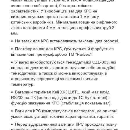
умови експлуатації в Україні, а також модифікація для
зменшення собівартості, без втрат якісних
характеристик. У виробництві ваг для КРС не
використовується прокат завтовшки 1 мм, як у
китайських виробників. Мінімальна товщина рифленого
листа платформи 4 мм, а товщина профільних труб 2
мм.
На вагах для КРС встановлюють закладні для огорожі.
Платформа ваг для КРС, ґрунтується й фарбується
вітчизняною преміумфарбою ТМ "Farbex".
У вагах використовуються тензодатчики CZL-803, які
впродовж десятиліть зарекомендували себе як надійні
тензодатчики, а також їх можна використовувати в
агресивному середовищі за високих і низьких
температур.
Вагаовий термінал Keli XK3118T1, який має вихід
RS232 на ПК (можна під'єднати до 1С Бухгалтерії) і
функцію зважування КРС (стабілізація показань ваг).
Ваги для КРС комплектуються паспортом, де описані
умови експлуатації, технічні характеристики, гарантія.
Перед відправленням ваги для КРС проходять повну
перевірку нашими фахівцями, а також навантаження до