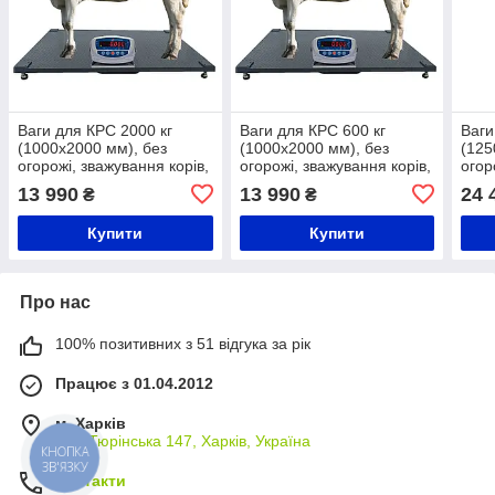
Ваги для КРС 2000 кг
Ваги для КРС 600 кг
Ваги
(1000x2000 мм), без
(1000x2000 мм), без
(125
огорожі, зважування корів,
огорожі, зважування корів,
огор
телят і бичків
телят і бичків
корів
13 990
13 990
24 
₴
₴
Купити
Купити
Про нас
100% позитивних з 51 відгука за рік
Працює з 01.04.2012
м. Харків
вул. Тюрінська 147, Харків, Україна
КНОПКА
ЗВ'ЯЗКУ
Контакти