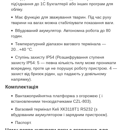
під'єднання до 1С Бухгалтерії або інших програм для
обліку.
Має функцію для зважування тварин. Під час руху
тварини на вагах можна стабілізувати показання ваги.
Вбудований акумулятор. Автономна робота до 80
годин.
Температурний діапазон вагового термінала —
20...+40 °C.
Ступінь захисту IP54 (Розшифрування ступеня
захисту IP54: 5 — певна кількість пилу може проникати
всередину, проте це не порушує роботу пристрою. 4 —
захист від бризок рідин, що падають у довільному
напрямку).
Комплектація
Вантажоприйнятна платформа з огорожею ( і
встановленими тензодатчиками CZL-803).
Вагаовий термінал Keli XK3118Т1 RS232 (з
вбудованим акумулятором і зарядним пристроєм).
Паспорт.