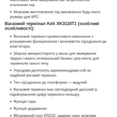
еталонних гир.
Можливе виготовлення під замовлення будь-якого
розміру для КРС.
Вагаовий термінал
Keli
XK
3118
T
1 (особливі
особливості):
Вагаовий термінал промислового виконання з
розширеним функціоналом і можливістю під'єднання до
комп'ютера.
Широко використовують у вагах для зважування
тварин і мають оптимальний баланс ціна-якість для
терміналів такого типу.
Упродовж десятиліть зарекомендував собі як
надійний ваговий термінал.
Тип під'єднання до платформи — ведучий.
Вагаовий термінал має світлодіодний дисплей із
підсвічуванням цифр червоного кольору.
Функція тари.
Функція додавання.
Вбудований порт RS232, завдяки чому можливе