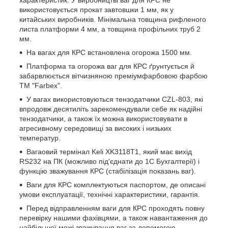
характеристик. У виробництві ваг для КРС не
використовується прокат завтовшки 1 мм, як у
китайських виробників. Мінімальна товщина рифленого
листа платформи 4 мм, а товщина профільних труб 2
мм.
На вагах для КРС встановлена огорожа 1500 мм.
Платформа та огорожа ваг для КРС ґрунтується й
забарвлюється вітчизняною преміумфарбовою фарбою
ТМ "Farbex".
У вагах використовуються тензодатчики CZL-803, які
впродовж десятиліть зарекомендували себе як надійні
тензодатчики, а також їх можна використовувати в
агресивному середовищі за високих і низьких
температур.
Вагаовий термінал Keli XK3118T1, який має вихід
RS232 на ПК (можливо під'єднати до 1С Бухгалтерії) і
функцію зважування КРС (стабілізація показань ваг).
Ваги для КРС комплектуються паспортом, де описані
умови експлуатації, технічні характеристики, гарантія.
Перед відправленням ваги для КРС проходять повну
перевірку нашими фахівцями, а також навантаження до
найбільшої межі зважування ваг за допомогою