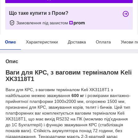
Що таке купити з Пром?
Замовлення під захистом
Опис
Характеристики
Доставка
Оплата
Умови п
Опис
Ваги для КРС, з ваговим терміналом Keli
XK3118T1
Ваги для КРС, з ваговим терміналом Keli XK3118T1 з
найбільшою межею зважування
600 кг
і розмірами вантажно-
прийнятної платформи 1000х2000 мм, огорожею 1500 мм,
призначені для КРС, зважування корів, телят і бичків. Цей тип
платформних ваг комплектується ваговим терміналом Keli
XK3118T1, що має вихід RS232 на ПК (можливо під'єднання
до 1С Бухгалтерії) і функцію зважування КРС (стабілізація
показів ваги). Стійкість акумулятора понад 72 години, без
підзаряджання. Тензодатчики мають 2-3-кратний запас