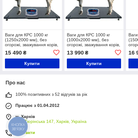
Ваги для КРС 1000 кг
Ваги для КРС 1000 кг
Ваги
(1250x2000 мм), без
(1000x2000 мм), без
(150
огорожі, зважування корів,
огорожі, зважування корів,
огор
телят і бичків
телят і бичків
телят
15 490
13 990
16 
₴
₴
Купити
Купити
Про нас
100% позитивних з 52 відгуків за рік
Працює з 01.04.2012
м. Харків
вул. Тюрінська 147, Харків, Україна
КНОПКА
ЗВ'ЯЗКУ
Контакти