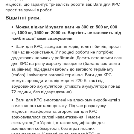
міцності, що гарантує тривалість роботи ваг. Ваги для КРС
прості та зручні в роботі.
Відмітні риси:
Можна відкалібрувати ваги на 300 кг, 500 кг, 600
кг, 1000 кг, 1500 кг, 2000 кг. Вартість не залежить від
найбільшої межі зважування.
Ваги для КРС, зважування корів, телят і бичків, прості
під час використання. У процесі роботи не потрібно
додаткових навичок у робітників. Досить встановити ваги
для КРС на рівну жорстку поверхню (бажано виставити
за рівнем), під'єднати кабель до вагового терміналу
(табло) і ввімкнути ваговий термінал. Ваги для КРС
можуть проводити як від мережі 220 В, так і від
вбудованого акумулятора (стійкість акумулятора понад
72 години, без підзаряджання).
Ваги для КРС виготовлені на власному виробництві з
вітчизняного металопрокату. Під час розрахунку
міцності платформи та огорожі ваг для КРС
враховувалися силові навантаження, і умови
експлуатації в Україні, а також модифікація для
зменшення собівартості, без втрат якісних