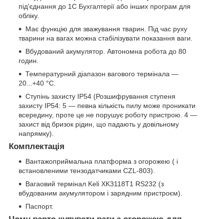
під'єднання до 1С Бухгалтерії або інших програм для
обліку.
Має функцію для зважування тварин. Під час руху
тварини на вагах можна стабілізувати показання ваги.
Вбудований акумулятор. Автономна робота до 80
годин.
Температурний діапазон вагового термінала —
20...+40 °C.
Ступінь захисту IP54 (Розшифрування ступеня
захисту IP54: 5 — певна кількість пилу може проникати
всередину, проте це не порушує роботу пристрою. 4 —
захист від бризок рідин, що падають у довільному
напрямку).
Комплектація
Вантажоприймальна платформа з огорожею ( і
встановленими тензодатчиками CZL-803).
Вагаовий термінал Keli XK3118Т1 RS232 (з
вбудованим акумулятором і зарядним пристроєм).
Паспорт.