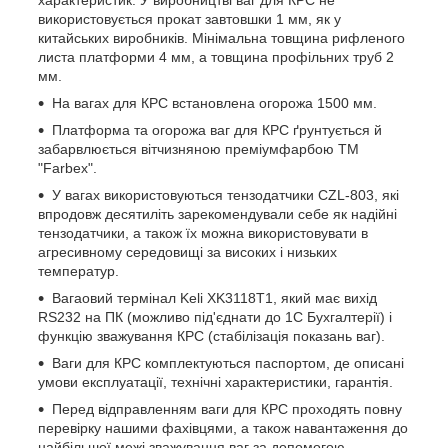
характеристик. У виробництві ваг для КРС не
використовується прокат завтовшки 1 мм, як у
китайських виробників. Мінімальна товщина рифленого
листа платформи 4 мм, а товщина профільних труб 2
мм.
На вагах для КРС встановлена огорожа 1500 мм.
Платформа та огорожа ваг для КРС ґрунтується й
забарвлюється вітчизняною преміумфарбою ТМ
"Farbex".
У вагах використовуються тензодатчики CZL-803, які
впродовж десятиліть зарекомендували себе як надійні
тензодатчики, а також їх можна використовувати в
агресивному середовищі за високих і низьких
температур.
Вагаовий термінал Keli XK3118T1, який має вихід
RS232 на ПК (можливо під'єднати до 1С Бухгалтерії) і
функцію зважування КРС (стабілізація показань ваг).
Ваги для КРС комплектуються паспортом, де описані
умови експлуатації, технічні характеристики, гарантія.
Перед відправленням ваги для КРС проходять повну
перевірку нашими фахівцями, а також навантаження до
найбільшої межі зважування ваг за допомогою