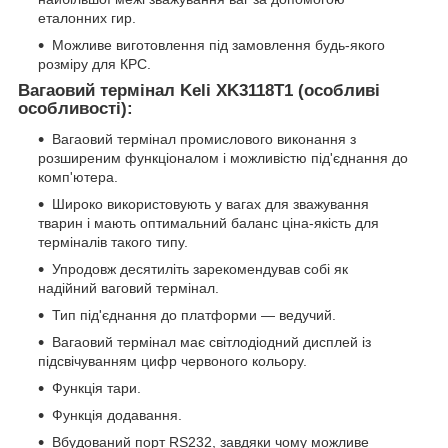
еталонних гир.
Можливе виготовлення під замовлення будь-якого
розміру для КРС.
Вагаовий термінал
Keli
XK
3118
T
1 (особливі
особливості):
Вагаовий термінал промислового виконання з
розширеним функціоналом і можливістю під'єднання до
комп'ютера.
Широко використовують у вагах для зважування
тварин і мають оптимальний баланс ціна-якість для
терміналів такого типу.
Упродовж десятиліть зарекомендував собі як
надійний ваговий термінал.
Тип під'єднання до платформи — ведучий.
Вагаовий термінал має світлодіодний дисплей із
підсвічуванням цифр червоного кольору.
Функція тари.
Функція додавання.
Вбудований порт RS232, завдяки чому можливе