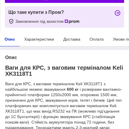
Що таке купити з Пром?
Замовлення під захистом
Опис
Характеристики
Доставка
Оплата
Умови п
Опис
Ваги для КРС, з ваговим терміналом Keli
XK3118T1
Ваги для КРС, з ваговим терміналом Keli XK3118T1 з
найбільшою межею зважування
600 кг
і розмірами вантажно-
прийнятної платформи 1250х2000 мм, огорожею 1500 мм,
призначені для КРС, зважування корів, телят і бичків. Цей тип
платформних ваг комплектується ваговим терміналом Keli
XK3118T1, що має вихід RS232 на ПК (можливо під'єднання
до 1С Бухгалтерії) і функцію зважування КРС (стабілізація
показів ваги). Стійкість акумулятора понад 72 години, без
підзаряджання. Тензодатчики мають 2-3-кратний запас