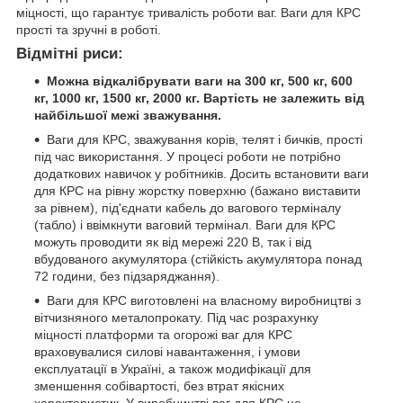
міцності, що гарантує тривалість роботи ваг. Ваги для КРС
прості та зручні в роботі.
Відмітні риси:
Можна відкалібрувати ваги на 300 кг, 500 кг, 600
кг, 1000 кг, 1500 кг, 2000 кг. Вартість не залежить від
найбільшої межі зважування.
Ваги для КРС, зважування корів, телят і бичків, прості
під час використання. У процесі роботи не потрібно
додаткових навичок у робітників. Досить встановити ваги
для КРС на рівну жорстку поверхню (бажано виставити
за рівнем), під'єднати кабель до вагового терміналу
(табло) і ввімкнути ваговий термінал. Ваги для КРС
можуть проводити як від мережі 220 В, так і від
вбудованого акумулятора (стійкість акумулятора понад
72 години, без підзаряджання).
Ваги для КРС виготовлені на власному виробництві з
вітчизняного металопрокату. Під час розрахунку
міцності платформи та огорожі ваг для КРС
враховувалися силові навантаження, і умови
експлуатації в Україні, а також модифікації для
зменшення собівартості, без втрат якісних