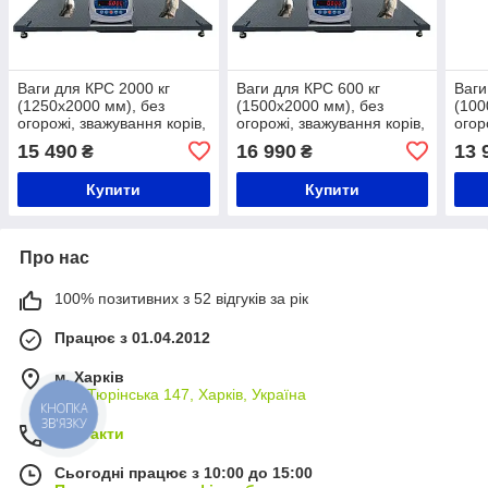
Ваги для КРС 2000 кг
Ваги для КРС 600 кг
Ваги
(1250x2000 мм), без
(1500x2000 мм), без
(100
огорожі, зважування корів,
огорожі, зважування корів,
огор
телят і бичків
телят і бичків
телят
15 490
16 990
13 
₴
₴
Купити
Купити
Про нас
100% позитивних з 52 відгуків за рік
Працює з 01.04.2012
м. Харків
вул. Тюрінська 147, Харків, Україна
КНОПКА
ЗВ'ЯЗКУ
Контакти
Сьогодні працює з 10:00 до 15:00