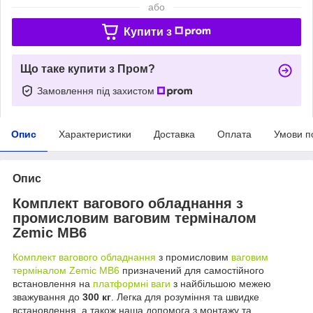
або
Купити з
Що таке купити з Пром?
Замовлення під захистом
Опис
Характеристики
Доставка
Оплата
Умови п
Опис
Комплект вагового обладнання з
промисловим ваговим терміналом
Zemic MB6
Комплект вагового обладнання
з промисловим
ваговим
терміналом Zemic MB6
призначений для самостійного
встановлення на
платформні ваги
з найбільшою межею
зважування до
300 кг
. Легка для розуміння та швидке
встановлення, а також наша допомога з монтажу та