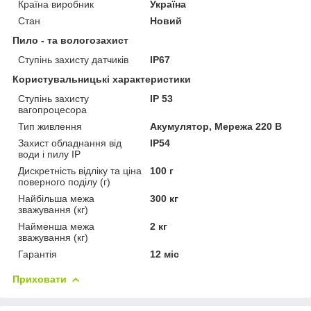
Країна виробник
Україна
Стан
Новий
Пило - та вологозахист
Ступінь захисту датчиків
IP67
Користувальницькі характеристики
Ступінь захисту
IP 53
вагопроцесора
Тип живлення
Акумулятор, Мережа 220 В
Захист обладнання від
IP54
води і пилу IP
Дискретність відліку та ціна
100 г
поверного поділу (г)
Найбільша межа
300 кг
зважування (кг)
Найменша межа
2 кг
зважування (кг)
Гарантія
12 міс
Приховати