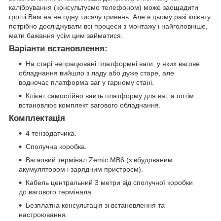
калібрування (консультуємо телефоном) може заощадити
гроші Вам на не одну тисячу гривень. Але в цьому разі клієнту
потрібно досліджувати всі процеси з монтажу і найголовніше,
мати бажання усім цим займатися.
Варіанти встановлення:
На старі непрацювані платформні ваги, у яких вагове
обладнання вийшло з ладу або дуже старе, але
водночас платформа ваг у гарному стані.
Клієнт самостійно ваить платформу для ваг, а потім
встановлює комплект вагового обладнання.
Комплектація
4 тензодатчика.
Сполучна коробка.
Вагаовий термінал Zemic MB6 (з вбудованим
акумулятором і зарядним пристроєм).
Кабель центральний 3 метри від сполучної коробки
до вагового термінала.
Безплатна консультація зі встановлення та
настроювання.