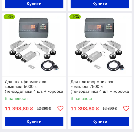
Купити
Купити
–8%
–8%
Для платформних ваг
Для платформних ваг
комплект 5000 кг
комплект 7500 кг
(тензодатчики 4 шт. + коробка
(тензодатчики 4 шт. + коробка
+ кабель 3 м + Zemic MВ6)
+ кабель 3 м + Zemic MВ6)
В наявності
В наявності
11 398,80
11 398,80
₴
₴
12 390 ₴
12 390 ₴
Купити
Купити