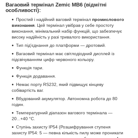
Вагаовий термінал Zemic MB6 (відмітні
особливості):
Простий і надійний ваговий термінал
промислового
виконання
. Цей термінал увібрав у себе простоту
виконання, мінімальний набір функцій, що забезпечує
високу надійність у разі тривалого використання.
Тип під'єднання до платформи — дротовий.
Вагаовий термінал має світлодіодний дисплей із
підсвічуванням цифр червоного кольору.
Функція тари.
Функція додавання.
Немає порту RS232, який підвищує кінцеву
собівартість ваг.
Вбудований акумулятор. Автономна робота до 80
годин.
Температурний діапазон вагового термінала —
20...+40 °C.
Ступінь захисту IP54 (Розшифрування ступеня
захисту IP54: 5 — певна кількість пилу може проникати