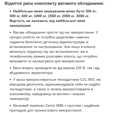
Відмітні риси комплекту вагового обладнання:
Найбільша межа зважування може бути 300 кг,
500 кг, 600 кг, 1000 кг, 1500 кг, 2000 кг, 3000 кг.
Вартість не залежить від найбільшої межі
зважування.
Вагове обладнання просте під час використання. У
процесі роботи не потрібно додаткових навичок,
надаючи безплатно детальну відеоінструкцію зі
встановлення та настроювання. Але якщо в клієнта
виникнуть труднощі під час встановлення, ми в
телефонному режимі розповімо клієнту, що потрібно
виправити та налаштувати для використання.
Ваги можуть проводити як від мережі 220 В, так і від
вбудованого акумулятора.
У вагах використовуються тензодатчики CZL-803, які
впродовж десятиліть зарекомендували себе як надійні
тензодатчики, а також їх можна використовувати в
агресивному середовищі за високих і низьких
температур.
Вагаовий термінал Zemic MB6 є простим і надійним
приладом для промислового використання.