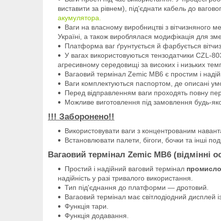
виставити за рівнем), під'єднати кабель до вагово
акумулятора.
Ваги на власному виробництві з вітчизняного м
Україні, а також вироблялася модифікація для з
Платформа ваг ґрунтується й фарбується ві
У вагах використовуються тензодатчики CZL-803
агресивному середовищі за високих і низьких тем
Вагаовий термінал Zemic MB6 є простим і над
Ваги комплектуються паспортом, де описані умов
Перед відправленням ваги проходять повну пер
Можливе виготовлення під замовлення будь-яко
!!! Заборонено!!
Використовувати ваги з концентрованим навантаж
Встановлювати палети, бігоги, бочки та інші под
Вагаовий термінал Zemic MB6 (відмінні о
Простий і надійний ваговий термінал
промисло
надійність у разі тривалого використання.
Тип під'єднання до платформи — дротовий.
Вагаовий термінал має світлодіодний дисплей і
Функція тари.
Функція додавання.