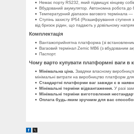
Немає порту RS232, який підвищує кінцеву собів
Вбудований акумулятор. Автономна робота до 8
Температурний діапазон вагового термінала — 2
Ступінь захисту IP54 (Розшифрування ступеня з
від бризок рідин, що падають у довільному напрям
Комплектація
Вантажоприйнятна платформа (зі встановленим
Вагаовий термінал Zemic MB6 (з вбудованим ак
Паспорт.
Чому варто купувати платформні ваги в 
Мінімальна ціна.
Завдяки власному виробництву,
мінімальні витрати на виробництво платформ для 
Стандартні платформи ваг завжди є в наявн
Мінімальні терміни відвантаження.
У разі за
Мінімальні терміни виготовлення нестандартн
Оплата будь-яким зручним для вас способо