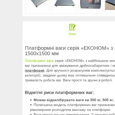
Опис
Платформні ваги серія «ЕКОНОМ» з
1500х1500 мм
Платформні ваги
серія «ЕКОНОМ» з найбільшою ме
ваг призначена для зважування дрібногабаритних і ма
платформі
. Для зручності розрахунків комплектуєть
категорії), завдяки цьому має оптимальне співвіднош
тривалість роботи ваг. Ваги прості та зручні в роботі.
Відмітні риси платформних ваг:
Можна відкалібрувати ваги на 300 кг, 500 кг, 6
Полегшена модель платформних ваг призначена 
рівномірним розподілом вантажу на платформі.
Ваги прості під час використання. У процесі ро