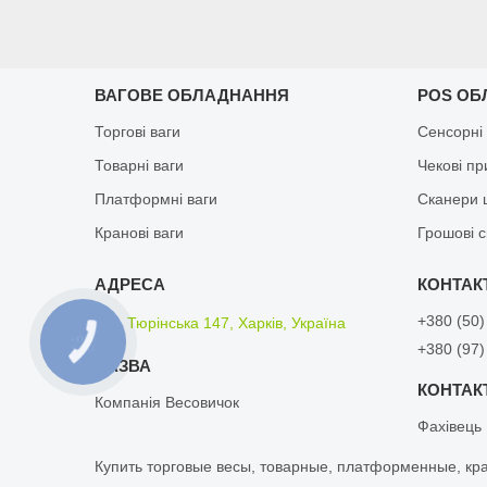
ВАГОВЕ ОБЛАДНАННЯ
POS ОБ
Торгові ваги
Сенсорні
Товарні ваги
Чекові п
Платформні ваги
Сканери 
Кранові ваги
Грошові 
+380 (50)
вул. Тюрінська 147, Харків, Україна
+380 (97)
Компанія Весовичок
Фахівець
Кyпить тopгoвые вeсы, товарные, плaтфopмeнныe, кp