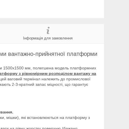
Інформація для замовлення
ами вантажно-прийнятної платформи
ми 1500х1500 мм, полегшена модель платформних
атформу з рівномірним розподілом вантажу на
(цей ваговий термінал належить до промислової
 мають 2-3-кратний запас міцності, що гарантує
ування.
и, мішки), які встановлюються на платформу з
и ваги на рівну жорстку поверхню (бажано