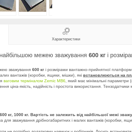
Характеристики
 найбільшою межею зважування
600 кг
і розмір
жею зважування
600 кг
і розмірами вантажно-прийнятної платфор
лих вантажів (коробки, ящики, мішки), які
встановлюються на пл
ся
ваговим терміналом Zemic MB6
, який має мінімальні параметри 
ення ціна-якість, надійність і простота використання. Тензодатчики
00 кг, 1000 кг.
Вартість не залежить від найбільшої межі зваж
для зважування дрібногабаритних і малих вантажів (коробки, ящик
боти не потрібно додаткових навичок у робітників. Досить встановит