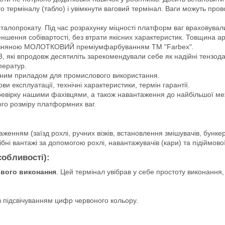
го терміналу (табло) і увімкнути ваговий термінал. Ваги можуть прово
еталопрокату. Під час розрахунку міцності платформ ваг враховувал
меншення собівартості, без втрати якісних характеристик. Товщина
тчизняною МОЛОТКОВИЙ преміумфарбуванням ТМ "Farbex".
, які впродовж десятиліть зарекомендували себе як надійні тензода
ператур.
ійним приладом для промислового використання.
и експлуатації, технічні характеристики, термін гарантії.
евірку нашими фахівцями, а також навантаження до найбільшої меж
го розміру платформних ваг.
енням (заїзд рохлі, ручних візків, встановлення змішувачів, бункер
ібні вантажі за допомогою рохлі, навантажувачів (кари) та підіймової
собливості):
вого виконання
. Цей термінал увібрав у себе простоту виконання
з підсвічуванням цифр червоного кольору.