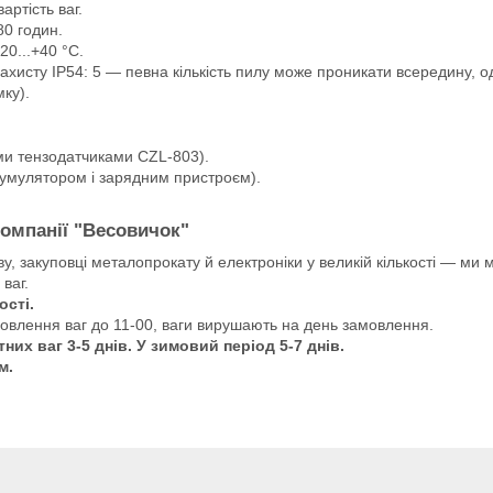
артість ваг.
0 годин.
0...+40 °C.
ахисту IP54: 5 — певна кількість пилу може проникати всередину, 
ку).
и тензодатчиками CZL-803).
умулятором і зарядним пристроєм).
компанії "Весовичок"
 закуповці металопрокату й електроніки у великій кількості — ми м
ваг.
ості.
мовлення ваг до 11-00, ваги вирушають на день замовлення.
их ваг 3-5 днів. У зимовий період 5-7 днів.
м.