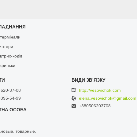
ЛАДНАННЯ
 термінали
ринтери
штрих-кодів
скриньки
 620-37-08
http://vesovichok.com
 095-54-99
elena.vesovichok@gmail.com
+380506203708
ановыe, тoваpные.