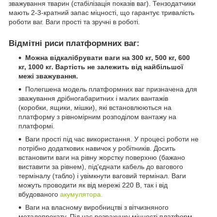
зважування тварин (стабілізація показів ваг). Тензодатчики
мають 2-3-кратний запас міцності, що гарантує тривалість
роботи ваг. Ваги прості та зручні в роботі.
Відмітні риси платформних ваг:
Можна відкалібрувати ваги на 300 кг, 500 кг, 600
кг, 1000 кг.
Вартість не залежить від найбільшої
межі зважування.
Полегшена модель платформних ваг призначена для
зважування дрібногабаритних і малих вантажів
(коробки, ящики, мішки), які встановлюються на
платформу з рівномірним розподілом вантажу на
платформі.
Ваги прості під час використання. У процесі роботи не
потрібно додаткових навичок у робітників. Досить
встановити ваги на рівну жорстку поверхню (бажано
виставити за рівнем), під'єднати кабель до вагового
терміналу (табло) і увімкнути ваговий термінал. Ваги
можуть проводити як від мережі 220 В, так і від
вбудованого
акумулятора.
Ваги на власному виробництві з вітчизняного
металопрокату. Під час розрахунку міцності платформ