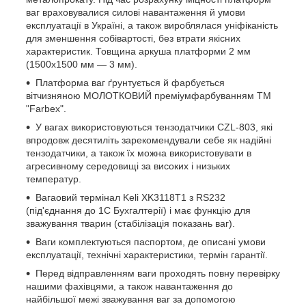
ваг враховувалися силові навантаження й умови
експлуатації в Україні, а також вироблялася уніфіканість
для зменшення собівартості, без втрати якісних
характеристик. Товщина аркуша платформи 2 мм
(1500х1500 мм — 3 мм).
Платформа ваг ґрунтується й фарбується
вітчизняною МОЛОТКОВИЙ преміумфарбуванням ТМ
"Farbex".
У вагах використовуються тензодатчики CZL-803, які
впродовж десятиліть зарекомендували себе як надійні
тензодатчики, а також їх можна використовувати в
агресивному середовищі за високих і низьких
температур.
Вагаовий термінал Keli XK3118T1 з RS232
(під'єднання до 1С Бухгалтерії) і має функцію для
зважування тварин (стабілізація показань ваг).
Ваги комплектуються паспортом, де описані умови
експлуатації, технічні характеристики, термін гарантії.
Перед відправленням ваги проходять повну перевірку
нашими фахівцями, а також навантаження до
найбільшої межі зважування ваг за допомогою