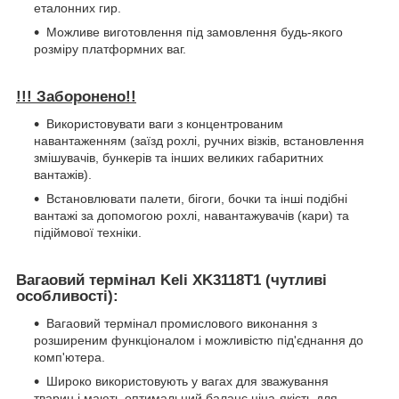
еталонних гир.
Можливе виготовлення під замовлення будь-якого
розміру платформних ваг.
!!! Заборонено!!
Використовувати ваги з концентрованим
навантаженням (заїзд рохлі, ручних візків, встановлення
змішувачів, бункерів та інших великих габаритних
вантажів).
Встановлювати палети, бігоги, бочки та інші подібні
вантажі за допомогою рохлі, навантажувачів (кари) та
підіймової техніки.
Вагаовий термінал Keli XK3118T1 (чутливі
особливості):
Вагаовий термінал промислового виконання з
розширеним функціоналом і можливістю під'єднання до
комп'ютера.
Широко використовують у вагах для зважування
тварин і мають оптимальний баланс ціна-якість для