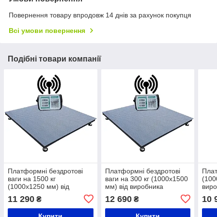
Повернення товару впродовж 14 днів за рахунок покупця
Всі умови повернення
Подібні товари компанії
Платформні бездротові
Платформні бездротові
Плат
ваги на 1500 кг
ваги на 300 кг (1000х1500
(100
(1000х1250 мм) від
мм) від виробника
виро
виробника Горизонт,
Горизонт,
каль
11 290
12 690
10 
₴
₴
калькулятор,серія
калькулятор,серія
«СТ
«СТАНДАРТ»
«СТАНДАРТ»
Купити
Купити