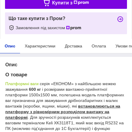
Купити з
Що таке купити з Пром?
Замовлення під захистом
Опис
Характеристики
Доставка
Оплата
Умови п
Опис
О товаре
Платформні ваги
серія «ЕКОНОМ» з найбільшою межею
зважування
600 кг
і розмірами вантажно-прийнятної
платформи 1500х1500 мм, полегшена модель платформних
ваг призначена для зважування дрібногабаритних і малих
вантажів (коробки, ящики, мішки), які
встановлюються на
платформу з рівномірним розподілом вантажу на
платформі
. Для зручності розрахунків комплектується
ваговим терміналом Keli XK3118T1, який має вихід RS232 на
ПК (можливо під'єднання до 1С Бухгалтерії) і функцію