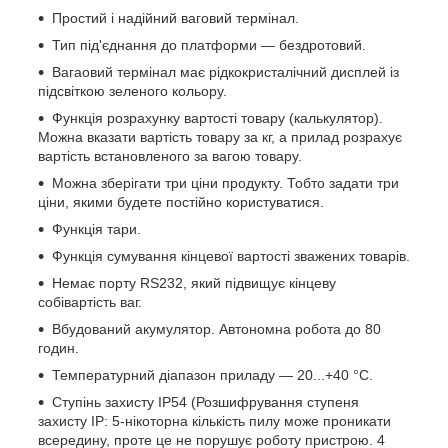
Простий і надійний ваговий термінал.
Тип під'єднання до платформи — бездротовий.
Вагаовий термінал має рідкокристалічний дисплей із
підсвіткою зеленого кольору.
Функція розрахунку вартості товару (калькулятор).
Можна вказати вартість товару за кг, а прилад розрахує
вартість встановленого за вагою товару.
Можна зберігати три ціни продукту. Тобто задати три
ціни, якими будете постійно користуватися.
Функція тари.
Функція сумування кінцевої вартості зважених товарів.
Немає порту RS232, який підвищує кінцеву
собівартість ваг.
Вбудований акумулятор. Автономна робота до 80
годин.
Температурний діапазон приладу — 20...+40 °C.
Ступінь захисту IP54 (Розшифрування ступеня
захисту IP: 5-нікоторна кількість пилу може проникати
всередину, проте це не порушує роботу пристрою. 4