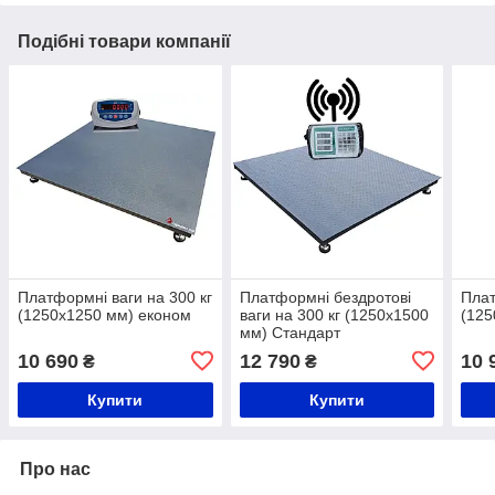
Подібні товари компанії
Платформні ваги на 300 кг
Платформні бездротові
Плат
(1250х1250 мм) економ
ваги на 300 кг (1250х1500
(125
мм) Стандарт
10 690
12 790
10 
₴
₴
Купити
Купити
Про нас