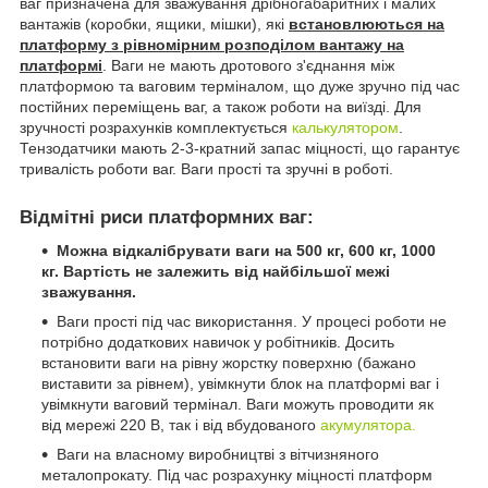
ваг призначена для зважування дрібногабаритних і малих
вантажів (коробки, ящики, мішки), які
встановлюються на
платформу з рівномірним розподілом вантажу на
платформі
. Ваги не мають дротового з'єднання між
платформою та ваговим терміналом, що дуже зручно під час
постійних переміщень ваг, а також роботи на виїзді. Для
зручності розрахунків комплектується
калькулятором
.
Тензодатчики мають 2-3-кратний запас міцності, що гарантує
тривалість роботи ваг. Ваги прості та зручні в роботі.
Відмітні риси платформних ваг:
Можна відкалібрувати ваги на 500 кг, 600 кг, 1000
кг. Вартість не залежить від найбільшої межі
зважування.
Ваги прості під час використання. У процесі роботи не
потрібно додаткових навичок у робітників. Досить
встановити ваги на рівну жорстку поверхню (бажано
виставити за рівнем), увімкнути блок на платформі ваг і
увімкнути ваговий термінал. Ваги можуть проводити як
від мережі 220 В, так і від вбудованого
акумулятора.
Ваги на власному виробництві з вітчизняного
металопрокату. Під час розрахунку міцності платформ