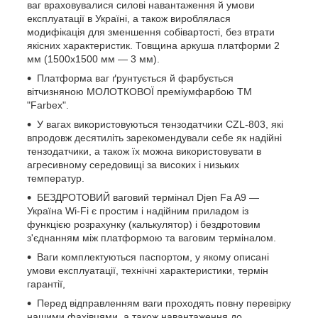
ваг враховувалися силові навантаження й умови
експлуатації в Україні, а також вироблялася
модифікація для зменшення собівартості, без втрати
якісних характеристик. Товщина аркуша платформи 2
мм (1500х1500 мм — 3 мм).
Платформа ваг ґрунтується й фарбується
вітчизняною МОЛОТКОВОЇ преміумфарбою ТМ
"Farbex".
У вагах використовуються тензодатчики CZL-803, які
впродовж десятиліть зарекомендували себе як надійні
тензодатчики, а також їх можна використовувати в
агресивному середовищі за високих і низьких
температур.
БЕЗДРОТОВИЙ ваговий термінал Djen Fa A9 —
Україна Wi-Fi є простим і надійним приладом із
функцією розрахунку (калькулятор) і бездротовим
з'єднанням між платформою та ваговим терміналом.
Ваги комплектуються паспортом, у якому описані
умови експлуатації, технічні характеристики, термін
гарантії,
Перед відправленням ваги проходять повну перевірку
нашими фахівцями, а також навантаження до