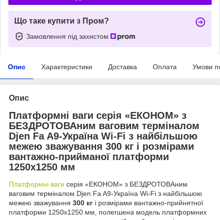
Що таке купити з Пром?
Замовлення під захистом
Опис
Характеристики
Доставка
Оплата
Умови п
Опис
Платформні ваги серія «ЕКОНОМ» з
БЕЗДРОТОВАним ваговим терміналом
Djen Fa A9-Україна Wi-Fi з найбільшою
межею зважування
300 кг
і розмірами
вантажно-прийманої платформи
1250х1250 мм
Платформні ваги
серія «ЕКОНОМ» з БЕЗДРОТОВАним
ваговим терміналом Djen Fa A9-Україна Wi-Fi з найбільшою
межею зважування
300 кг
і розмірами вантажно-прийнятної
платформи 1250х1250 мм, полегшена модель платформних