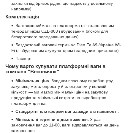
захистки від бризок рідин, що падають у довільному
напрямку).
Комплектація
Вантажоприймальна платформа (зі встановленим
тензодатчиком CZL-803 і вбудованим блоком для
бездротового передавання даних).
Бездротовий ваговий термінал Djen Fa A9-Україна Wi-
Fi (з вбудованим акумулятором і зарядним пристроєм).
Паспорт.
Чому варто купувати платформні ваги в
компанії "Весовичок"
Мінімальна ціна.
Завдяки власному виробництву,
закуповці металопрокату й електроніки у великій
кількості — ми маємо мінімальні ціни на закупову
продукцію та мінімальні витрати на виробництво
платформ для ваг.
Стандартні платформи ваг завжди є в наявності.
Мінімальні терміни відвантаження.
У разі
замовлення ваг до 11-00, ваги відправляються на день
замовлення.