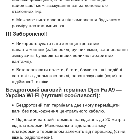
найбільшої межі зважування ваг за допомогою
еталонних гир.
Можливе виготовлення під замовлення будь-якого
розміру платформних ваг.
!!! Заборонено!!
Використовувати ваги з концентрованим
навантаженням (заїзд рохлі, ручних візків, встановлення
змішувачів, бункерів та інших великих габаритних
вантажів).
Встановлювати палети, бігоги, бочки та інші подібні
вантажі за допомогою рохлі, навантажувачів (кари) та
підіймової техніки.
Бездротовий ваговий термінал Djen Fa A9 —
Україна Wi-Fi (чутливі особливості):
Бездротовий тип термінала дає змогу переміщати
ваги без пошкодження центрального кабелю.
Відносити ваговий термінал на відстань до 20 метрів
від платформи. Максимальна відстань зв'язку
платформи з терміналом залежить від перешкод (стіни,
вікна, радіопомехи).