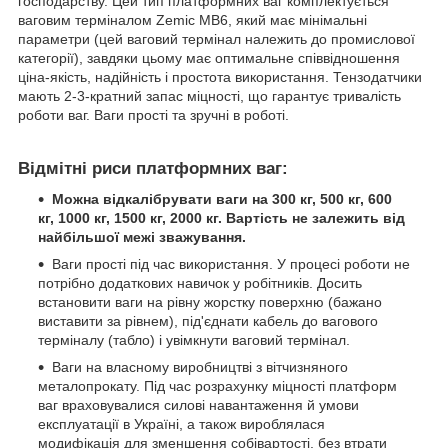
господарству. Цей тип платформних ваг комплектується
ваговим терміналом Zemic MB6, який має мінімальні
параметри (цей ваговий термінал належить до промислової
категорії), завдяки цьому має оптимальне співвідношення
ціна-якість, надійність і простота використання. Тензодатчики
мають 2-3-кратний запас міцності, що гарантує тривалість
роботи ваг. Ваги прості та зручні в роботі.
Відмітні риси платформних ваг:
Можна відкалібрувати ваги на 300 кг, 500 кг, 600
кг, 1000 кг, 1500 кг, 2000 кг. Вартість не залежить від
найбільшої межі зважування.
Ваги прості під час використання. У процесі роботи не
потрібно додаткових навичок у робітників. Досить
встановити ваги на рівну жорстку поверхню (бажано
виставити за рівнем), під'єднати кабель до вагового
терміналу (табло) і увімкнути ваговий термінал.
Ваги на власному виробництві з вітчизняного
металопрокату. Під час розрахунку міцності платформ
ваг враховувалися силові навантаження й умови
експлуатації в Україні, а також вироблялася
модифікація для зменшення собівартості, без втрати