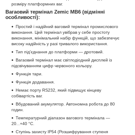
розміру платформних ваг.
Вагаовий термінал Zemic MB6 (відмінні
особливості):
Простий і надійний ваговий термінал промислового
виконання. Цей термінал увібрав у себе простоту
виконання, мінімальний набір функцій, що забезпечує
високу надійність у разі тривалого використання.
Тип під'єднання до платформи — дротовий.
Вагаовий термінал має світлодіодний дисплей із
підсвічуванням цифр червоного кольору.
Функція тари.
Функція додавання.
Немає порту RS232, який підвищує кінцеву
собівартість ваг.
Вбудований акумулятор. Автономна робота до 80
годин.
Температурний діапазон вагового термінала —
20...+40 °C.
Ступінь захисту IP54 (Розшифрування ступеня