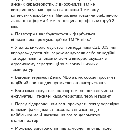
якісних характеристик. У виробництві ваг не
використовується прокат завтовшки 1 мм, як у
китайських виробників. Мінімальна товщина рифленого
листа платформи 4 мм, а товщина профільних труб 2
мм.
Платформа ваг ґрунтується й фарбується
вітчизняною преміумфарбою ТМ "Farbex".
У вагах використовуються тензодатчики CZL-803, які
впродовж десятиліть зарекомендували себе як надійні
тензодатчики, а також їх можна використовувати в
агресивному середовищі за високих і низьких
температур.
Ваговий термінал Zemic MB6 являє собою простий і
надійний прилад для промислового використання.
Ваги комплектуються паспортом, де описані умови
експлуатації, технічні характеристики, термін гарантії.
Перед відправленням ваги проходять повну перевірку
нашими фахівцями, а також навантаження до
найбільшої межі зважування ваг за допомогою
еталонних гир.
Можливе виготовлення під замовлення будь-якого