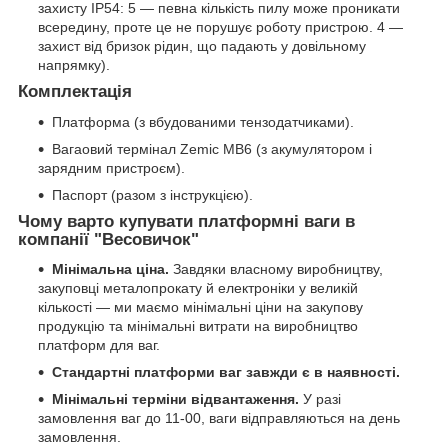
захисту IP54: 5 — певна кількість пилу може проникати
всередину, проте це не порушує роботу пристрою. 4 —
захист від бризок рідин, що падають у довільному
напрямку).
Комплектація
Платформа (з вбудованими тензодатчиками).
Вагаовий термінал Zemic MB6 (з акумулятором і
зарядним пристроєм).
Паспорт (разом з інструкцією).
Чому варто купувати платформні ваги в
компанії "Весовичок"
Мінімальна ціна.
Завдяки власному виробництву,
закуповці металопрокату й електроніки у великій
кількості — ми маємо мінімальні ціни на закупову
продукцію та мінімальні витрати на виробництво
платформ для ваг.
Стандартні платформи ваг завжди є в наявності.
Мінімальні терміни відвантаження.
У разі
замовлення ваг до 11-00, ваги відправляються на день
замовлення.