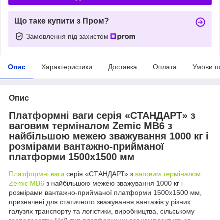
Що таке купити з Пром?
Замовлення під захистом
Опис
Характеристики
Доставка
Оплата
Умови п
Опис
Платформні ваги серія «СТАНДАРТ» з
ваговим терміналом Zemic MB6 з
найбільшою межею зважування 1000 кг і
розмірами вантажно-прийманої
платформи 1500х1500 мм
Платформні ваги
серія «СТАНДАРТ» з
ваговим терміналом
Zemic MB6
з найбільшою межею зважування 1000 кг і
розмірами вантажно-прийманої платформи 1500х1500 мм,
призначені для статичного зважування вантажів у різних
галузях транспорту та логістики, виробництва, сільському