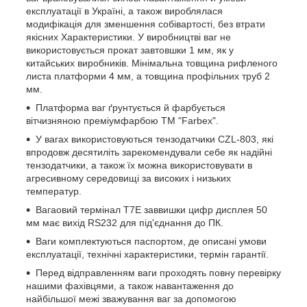
експлуатації в Україні, а також вироблялася
модифікація для зменшення собівартості, без втрати
якісних Характеристики. У виробництві ваг не
використовується прокат завтовшки 1 мм, як у
китайських виробників. Мінімальна товщина рифленого
листа платформи 4 мм, а товщина профільних труб 2
мм.
Платформа ваг ґрунтується й фарбується
вітчизняною преміумфарбою ТМ "Farbex".
У вагах використовуються тензодатчики CZL-803, які
впродовж десятиліть зарекомендували себе як надійні
тензодатчики, а також їх можна використовувати в
агресивному середовищі за високих і низьких
температур.
Вагаовий термінал T7E заввишки цифр дисплея 50
мм має вихід RS232 для під'єднання до ПК.
Ваги комплектуються паспортом, де описані умови
експлуатації, технічні характеристики, термін гарантії.
Перед відправленням ваги проходять повну перевірку
нашими фахівцями, а також навантаження до
найбільшої межі зважування ваг за допомогою