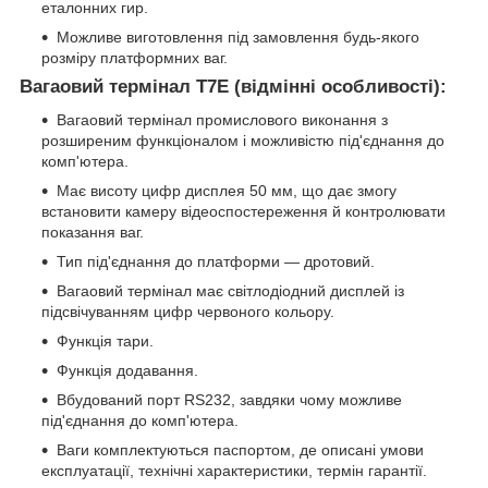
еталонних гир.
Можливе виготовлення під замовлення будь-якого
розміру платформних ваг.
Вагаовий термінал T7E (відмінні особливості):
Вагаовий термінал промислового виконання з
розширеним функціоналом і можливістю під'єднання до
комп'ютера.
Має висоту цифр дисплея 50 мм, що дає змогу
встановити камеру відеоспостереження й контролювати
показання ваг.
Тип під'єднання до платформи — дротовий.
Вагаовий термінал має світлодіодний дисплей із
підсвічуванням цифр червоного кольору.
Функція тари.
Функція додавання.
Вбудований порт RS232, завдяки чому можливе
під'єднання до комп'ютера.
Ваги комплектуються паспортом, де описані умови
експлуатації, технічні характеристики, термін гарантії.