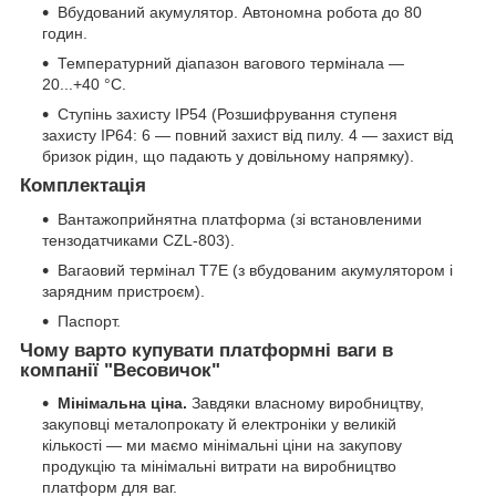
Вбудований акумулятор. Автономна робота до 80
годин.
Температурний діапазон вагового термінала —
20...+40 °C.
Ступінь захисту IP54 (Розшифрування ступеня
захисту IP64: 6 — повний захист від пилу. 4 — захист від
бризок рідин, що падають у довільному напрямку).
Комплектація
Вантажоприйнятна платформа (зі встановленими
тензодатчиками CZL-803).
Вагаовий термінал T7E (з вбудованим акумулятором і
зарядним пристроєм).
Паспорт.
Чому варто купувати платформні ваги в
компанії "Весовичок"
Мінімальна ціна.
Завдяки власному виробництву,
закуповці металопрокату й електроніки у великій
кількості — ми маємо мінімальні ціни на закупову
продукцію та мінімальні витрати на виробництво
платформ для ваг.