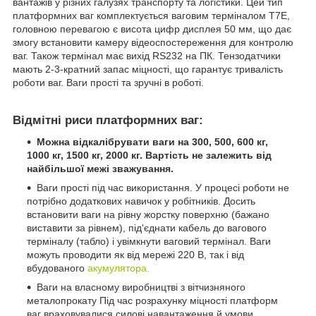
вантажів у різних галузях транспорту та логістики. Цей тип
платформних ваг комплектується ваговим терміналом T7E,
головною перевагою є висота цифр дисплея 50 мм, що дає
змогу встановити камеру відеоспостереження для контролю
ваг. Також термінал має вихід RS232 на ПК. Тензодатчики
мають 2-3-кратний запас міцності, що гарантує тривалість
роботи ваг. Ваги прості та зручні в роботі.
Відмітні риси платформних ваг:
Можна відкалібрувати ваги на 300, 500, 600 кг,
1000 кг, 1500 кг, 2000 кг. Вартість не залежить від
найбільшої межі зважування.
Ваги прості під час використання. У процесі роботи не
потрібно додаткових навичок у робітників. Досить
встановити ваги на рівну жорстку поверхню (бажано
виставити за рівнем), під'єднати кабель до вагового
терміналу (табло) і увімкнути ваговий термінал. Ваги
можуть проводити як від мережі 220 В, так і від
вбудованого
акумулятора.
Ваги на власному виробництві з вітчизняного
металопрокату Під час розрахунку міцності платформ
ваг враховувалися силові навантаження й умови