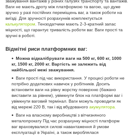
зважування вантажів у різних галузях транспорту та вантажів.
Ваги не мають дроту між платформою та вагою, що дуже
зручно у разі постійних переміщень ваг, а також роботи на
виїзді. Для зручності розрахунків комплектується
калькулятором
. Тензодатчики мають 2-3-кратний запас
міцності, що гарантує тривалість роботи ваг. Ваги прості та
зручні в роботі.
Відмітні риси платформних ваг:
Можна відкалібрувати ваги на 500 кг, 600 кг, 1000
кг, 1500 кг, 2000 кг. Вартість не залежить від
найбільшої межі зважування.
Ваги прості під час використання. У процесі роботи не
потрібно додаткових навичок у робітників. Досить
встановити ваги на рівну жорстку поверхню (бажано
виставити за рівнем), увімкнути блок на платформі ваг і
увімкнути ваговий термінал. Ваги можуть проводити як
від мережі 220 В, так і від вбудованого
акумулятора.
Ваги на власному виробництві з вітчизняного
металопрокату Під час розрахунку міцності платформ
ваг враховувалися силові навантаження й умови
експлуатації в Україні, а також вироблялася