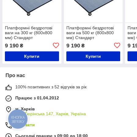
Платформні бездротові
Платформні бездротові
Плат
ваги на 300 кг (800х800
ваги на 500 кг (800х800
ваги
мм) Стандарт
мм) Стандарт
мм) 
9 190
9 190
9 1
₴
₴
Купити
Купити
Про нас
100% позитивних з 52 відгуків за рік
Працює з 01.04.2012
м. Харків
вул. Тюрінська 147, Харків, Україна
КНОПКА
ЗВ'ЯЗКУ
Контакти
Сьогодні працює з 09:00 до 18:00