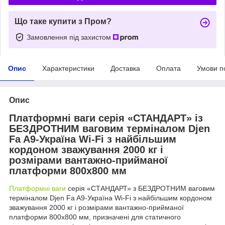
Що таке купити з Пром?
Замовлення під захистом
Опис
Характеристики
Доставка
Оплата
Умови п
Опис
Платформні ваги серія «СТАНДАРТ» із
БЕЗДРОТНИМ ваговим терміналом Djen
Fa A9-Україна Wi-Fi з найбільшим
кордоном зважування 2000 кг і
розмірами вантажно-прийманої
платформи 800х800 мм
Платформні ваги
серія «СТАНДАРТ» з БЕЗДРОТНИМ ваговим
терміналом Djen Fa A9-Україна Wi-Fi з найбільшим кордоном
зважування 2000 кг і розмірами вантажно-прийманої
платформи 800х800 мм, призначені для статичного