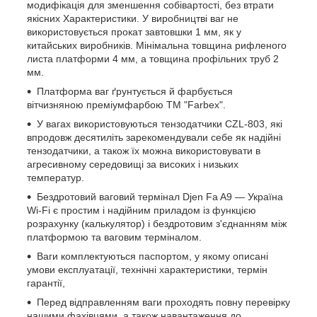
модифікація для зменшення собівартості, без втрати
якісних Характеристики. У виробництві ваг не
використовується прокат завтовшки 1 мм, як у
китайських виробників. Мінімальна товщина рифленого
листа платформи 4 мм, а товщина профільних труб 2
мм.
Платформа ваг ґрунтується й фарбується
вітчизняною преміумфарбою ТМ "Farbex".
У вагах використовуються тензодатчики CZL-803, які
впродовж десятиліть зарекомендували себе як надійні
тензодатчики, а також їх можна використовувати в
агресивному середовищі за високих і низьких
температур.
Бездротовий ваговий термінал Djen Fa A9 — Україна
Wi-Fi є простим і надійним приладом із функцією
розрахунку (калькулятор) і бездротовим з'єднанням між
платформою та ваговим терміналом.
Ваги комплектуються паспортом, у якому описані
умови експлуатації, технічні характеристики, термін
гарантії,
Перед відправленням ваги проходять повну перевірку
нашими фахівцями, а також навантаження до