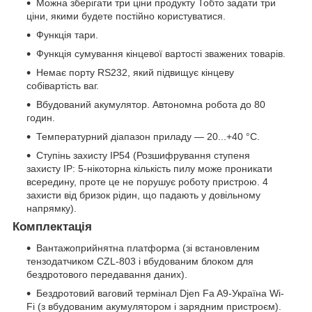
Можна зберігати три ціни продукту Тобто задати три
ціни, якими будете постійно користуватися.
Функція тари.
Функція сумування кінцевої вартості зважених товарів.
Немає порту RS232, який підвищує кінцеву
собівартість ваг.
Вбудований акумулятор. Автономна робота до 80
годин.
Температурний діапазон приладу — 20...+40 °C.
Ступінь захисту IP54 (Розшифрування ступеня
захисту IP: 5-нікоторна кількість пилу може проникати
всередину, проте це не порушує роботу пристрою. 4
захисти від бризок рідин, що падають у довільному
напрямку).
Комплектація
Вантажоприйнятна платформа (зі встановленим
тензодатчиком CZL-803 і вбудованим блоком для
бездротового передавання даних).
Бездротовий ваговий термінал Djen Fa A9-Україна Wi-
Fi (з вбудованим акумулятором і зарядним пристроєм).