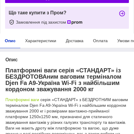
Що таке купити з Пром?
Замовлення під захистом
Опис
Характеристики
Доставка
Оплата
Умови п
Опис
Платформні ваги серія «СТАНДАРТ» із
БЕЗДРОТОВАним ваговим терміналом
Djen Fa A9-Україна Wi-Fi з найбільшим
кордоном зважування 2000 кг
Платформні ваги
серія «СТАНДАРТ» з БЕЗДРОТНИМ ваговим
терміналом Djen Fa A9-Україна Wi-Fi з найбільшим кордоном
зважування 2000 кг і розмірами вантажно-прийманої
платформи 1250х1250 мм, призначені для статичного
зважування вантажів у різних галузях транспорту та вантажів.
Ваги не мають дроту між платформою та вагою, що дуже
зручно у разі постійних переміщень ваг, а також роботи на