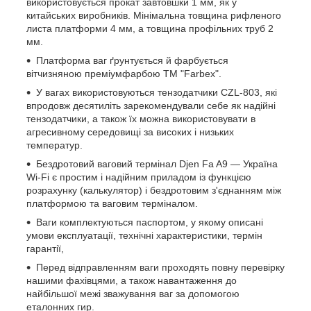
використовується прокат завтовшки 1 мм, як у
китайських виробників. Мінімальна товщина рифленого
листа платформи 4 мм, а товщина профільних труб 2
мм.
Платформа ваг ґрунтується й фарбується
вітчизняною преміумфарбою ТМ "Farbex".
У вагах використовуються тензодатчики CZL-803, які
впродовж десятиліть зарекомендували себе як надійні
тензодатчики, а також їх можна використовувати в
агресивному середовищі за високих і низьких
температур.
Бездротовий ваговий термінал Djen Fa A9 — Україна
Wi-Fi є простим і надійним приладом із функцією
розрахунку (калькулятор) і бездротовим з'єднанням між
платформою та ваговим терміналом.
Ваги комплектуються паспортом, у якому описані
умови експлуатації, технічні характеристики, термін
гарантії,
Перед відправленням ваги проходять повну перевірку
нашими фахівцями, а також навантаження до
найбільшої межі зважування ваг за допомогою
еталонних гир.