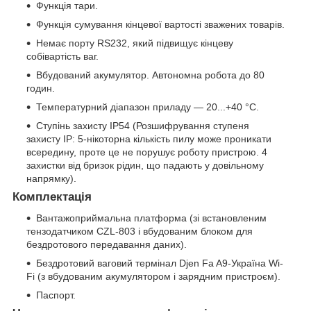
Функція тари.
Функція сумування кінцевої вартості зважених товарів.
Немає порту RS232, який підвищує кінцеву
собівартість ваг.
Вбудований акумулятор. Автономна робота до 80
годин.
Температурний діапазон приладу — 20...+40 °C.
Ступінь захисту IP54 (Розшифрування ступеня
захисту IP: 5-нікоторна кількість пилу може проникати
всередину, проте це не порушує роботу пристрою. 4
захистки від бризок рідин, що падають у довільному
напрямку).
Комплектація
Вантажоприймальна платформа (зі встановленим
тензодатчиком CZL-803 і вбудованим блоком для
бездротового передавання даних).
Бездротовий ваговий термінал Djen Fa A9-Україна Wi-
Fi (з вбудованим акумулятором і зарядним пристроєм).
Паспорт.