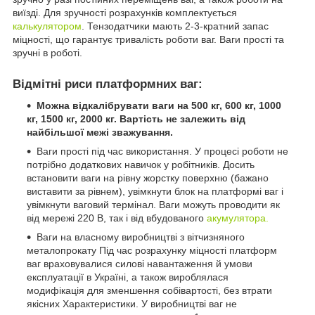
виїзді. Для зручності розрахунків комплектується
калькулятором
. Тензодатчики мають 2-3-кратний запас
міцності, що гарантує тривалість роботи ваг. Ваги прості та
зручні в роботі.
Відмітні риси платформних ваг:
Можна відкалібрувати ваги на 500 кг, 600 кг, 1000
кг, 1500 кг, 2000 кг. Вартість не залежить від
найбільшої межі зважування.
Ваги прості під час використання. У процесі роботи не
потрібно додаткових навичок у робітників. Досить
встановити ваги на рівну жорстку поверхню (бажано
виставити за рівнем), увімкнути блок на платформі ваг і
увімкнути ваговий термінал. Ваги можуть проводити як
від мережі 220 В, так і від вбудованого
акумулятора.
Ваги на власному виробництві з вітчизняного
металопрокату Під час розрахунку міцності платформ
ваг враховувалися силові навантаження й умови
експлуатації в Україні, а також вироблялася
модифікація для зменшення собівартості, без втрати
якісних Характеристики. У виробництві ваг не