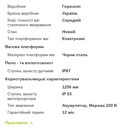
Виробник
Горизонт
Країна виробник
Україна
Клас точності ваг
Середній
статичного зважування
Стан
Новий
Тип платформних ваг
Електронні
Вагова платформа
Матеріал платформи ваг
Чорна сталь
Пило - та вологозахист
Ступінь захисту датчиків
IP67
Користувальницькі характеристики
Ширина
1250 мм
Ступінь захисту
IP 53
вагопроцесора
Тип живлення
Акумулятор, Мережа 220 В
Гарантійний термін
12 міс
Приховати