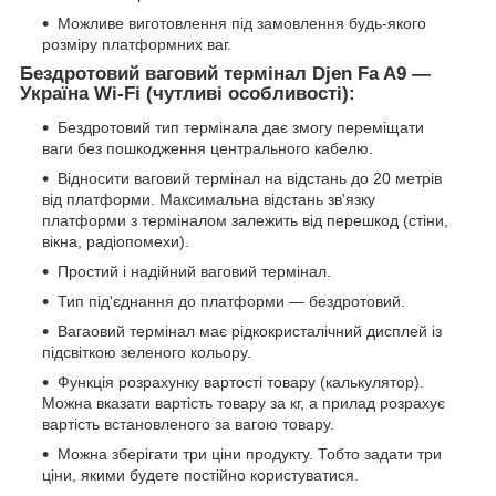
Можливе виготовлення під замовлення будь-якого
розміру платформних ваг.
Бездротовий ваговий термінал Djen Fa A9 —
Україна Wi-Fi (чутливі особливості):
Бездротовий тип термінала дає змогу переміщати
ваги без пошкодження центрального кабелю.
Відносити ваговий термінал на відстань до 20 метрів
від платформи. Максимальна відстань зв'язку
платформи з терміналом залежить від перешкод (стіни,
вікна, радіопомехи).
Простий і надійний ваговий термінал.
Тип під'єднання до платформи — бездротовий.
Вагаовий термінал має рідкокристалічний дисплей із
підсвіткою зеленого кольору.
Функція розрахунку вартості товару (калькулятор).
Можна вказати вартість товару за кг, а прилад розрахує
вартість встановленого за вагою товару.
Можна зберігати три ціни продукту. Тобто задати три
ціни, якими будете постійно користуватися.