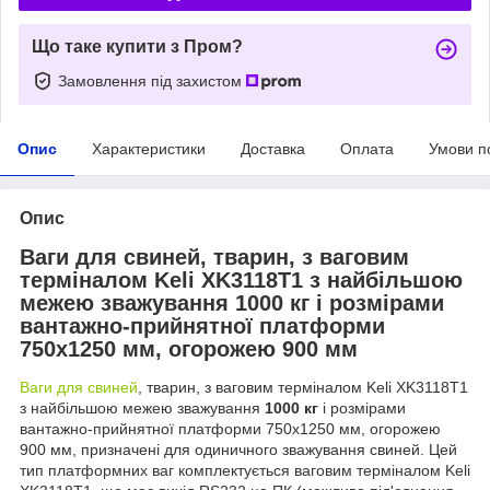
Що таке купити з Пром?
Замовлення під захистом
Опис
Характеристики
Доставка
Оплата
Умови п
Опис
Ваги для свиней, тварин, з ваговим
терміналом Keli XK3118T1 з найбільшою
межею зважування
100
0 кг
і розмірами
вантажно-прийнятної платформи
750х1250 мм, огорожею 900 мм
Ваги для свиней
, тварин, з ваговим терміналом Keli XK3118T1
з найбільшою межею зважування
100
0 кг
і розмірами
вантажно-прийнятної платформи 750х1250 мм, огорожею
900 мм, призначені для одиничного зважування свиней. Цей
тип платформних ваг комплектується ваговим терміналом Keli