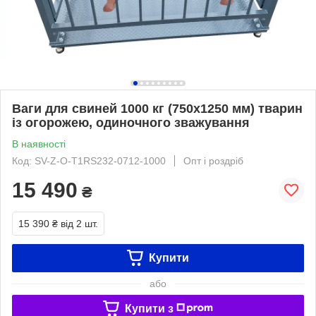
Ваги для свиней 1000 кг (750x1250 мм) тварин
із огорожею, одиночного зважування
В наявності
Код: SV-Z-O-Т1RS232-0712-1000
Опт і роздріб
15 490
₴
15 390 ₴
від 2 шт.
Купити
або
Купити з