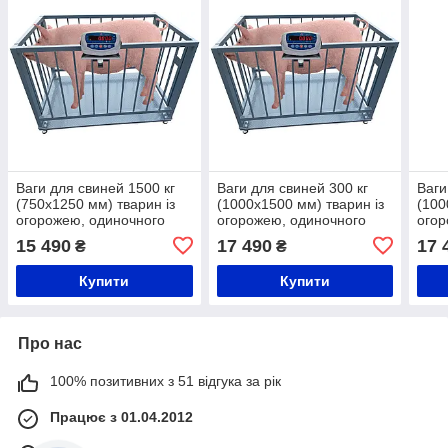
Ваги для свиней 1500 кг
Ваги для свиней 300 кг
Ваги
(750x1250 мм) тварин із
(1000x1500 мм) тварин із
(100
огорожею, одиночного
огорожею, одиночного
огор
зважування
зважування
зваж
15 490
17 490
17 
₴
₴
Купити
Купити
Про нас
100% позитивних з 51 відгука за рік
Працює з 01.04.2012