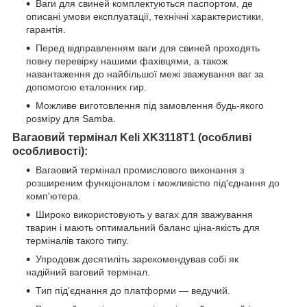
Ваги для свиней комплектуються паспортом, де
описані умови експлуатації, технічні характеристики,
гарантія.
Перед відправленням ваги для свиней проходять
повну перевірку нашими фахівцями, а також
навантаження до найбільшої межі зважування ваг за
допомогою еталонних гир.
Можливе виготовлення під замовлення будь-якого
розміру для Samba.
Вагаовий термінал
Keli
XK
3118
T
1 (особливі
особливості):
Вагаовий термінал промислового виконання з
розширеним функціоналом і можливістю під'єднання до
комп'ютера.
Широко використовують у вагах для зважування
тварин і мають оптимальний баланс ціна-якість для
терміналів такого типу.
Упродовж десятиліть зарекомендував собі як
надійний ваговий термінал.
Тип під'єднання до платформи — ведучий.