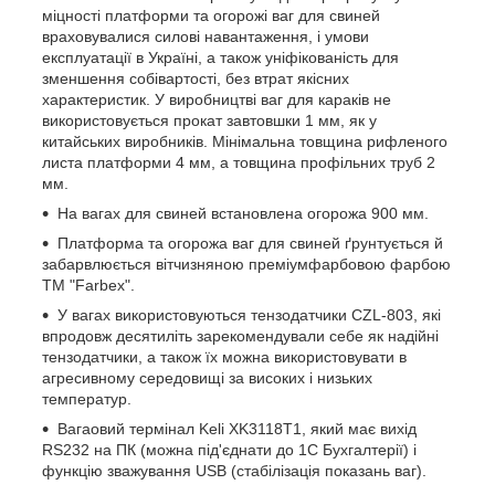
міцності платформи та огорожі ваг для свиней
враховувалися силові навантаження, і умови
експлуатації в Україні, а також уніфікованість для
зменшення собівартості, без втрат якісних
характеристик. У виробництві ваг для караків не
використовується прокат завтовшки 1 мм, як у
китайських виробників. Мінімальна товщина рифленого
листа платформи 4 мм, а товщина профільних труб 2
мм.
На вагах для свиней встановлена огорожа 900 мм.
Платформа та огорожа ваг для свиней ґрунтується й
забарвлюється вітчизняною преміумфарбовою фарбою
ТМ "Farbex".
У вагах використовуються тензодатчики CZL-803, які
впродовж десятиліть зарекомендували себе як надійні
тензодатчики, а також їх можна використовувати в
агресивному середовищі за високих і низьких
температур.
Вагаовий термінал Keli XK3118T1, який має вихід
RS232 на ПК (можна під'єднати до 1С Бухгалтерії) і
функцію зважування USB (стабілізація показань ваг).