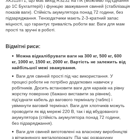
XK3118T1, що має вихід RS232 на ПК (можливо під'єднання
до 1С Бухгалтерії) і функцію зважування свиней (стабілізація
показів ваги). Стійкість акумулятора понад 72 години, без
підзаряджання. Тензодатчики мають 2-3-кратний запас
міцності, що гарантує тривалість роботи ваг. Ваги для мам
прості та зручні в роботі.
Відмітні риси:
Можна відкалібрувати ваги на 300 кг, 500 кг, 600
кг, 1000 кг, 1500 кг, 2000 кг. Вартість не залежить від
найбільшої межі зважування.
Ваги для свиней прості під час використання. У
процесі роботи не потрібно додаткових навичок у
робітників. Досить встановити ваги для караків на рівну
жорстку поверхню (бажано виставити за рівнем),
під'єднати кабель до вагового терміналу (табло) і
увімкнути ваговий термінал. Ваги для хлопчиків можуть
проводити як від мережі 220 В, так і від вбудованого
акумулятора (стійкість акумулятора понад 72 години,
без підзаряджання).
Ваги для свиней виготовлені на власному виробництві
з вітчизняного металопрокату. Під час розрахунку