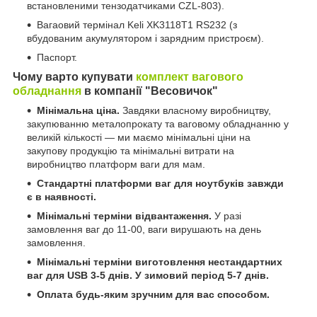
встановленими тензодатчиками CZL-803).
Вагаовий термінал Keli XK3118Т1 RS232 (з
вбудованим акумулятором і зарядним пристроєм).
Паспорт.
Чому варто купувати
комплект вагового
обладнання
в компанії "Весовичок"
Мінімальна ціна.
Завдяки власному виробництву,
закупюванню металопрокату та ваговому обладнанню у
великій кількості — ми маємо мінімальні ціни на
закупову продукцію та мінімальні витрати на
виробництво платформ ваги для мам.
Стандартні платформи ваг для ноутбуків завжди
є в наявності.
Мінімальні терміни відвантаження.
У разі
замовлення ваг до 11-00, ваги вирушають на день
замовлення.
Мінімальні терміни виготовлення нестандартних
ваг для USB 3-5 днів.
У зимовий період 5-7 днів.
Оплата будь-яким зручним для вас способом.