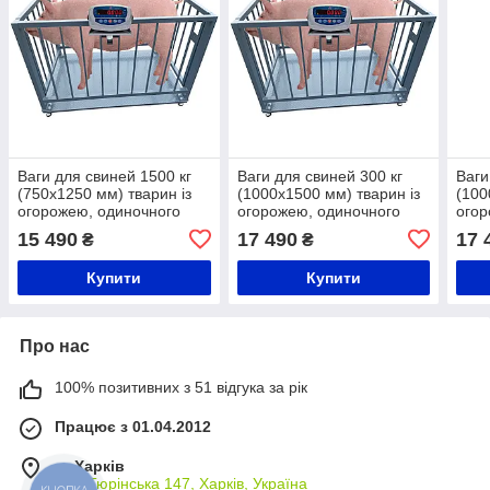
Ваги для свиней 1500 кг
Ваги для свиней 300 кг
Ваги
(750x1250 мм) тварин із
(1000x1500 мм) тварин із
(100
огорожею, одиночного
огорожею, одиночного
огор
зважування
зважування
зваж
15 490
17 490
17 
₴
₴
Купити
Купити
Про нас
100% позитивних з 51 відгука за рік
Працює з 01.04.2012
м. Харків
вул. Тюрінська 147, Харків, Україна