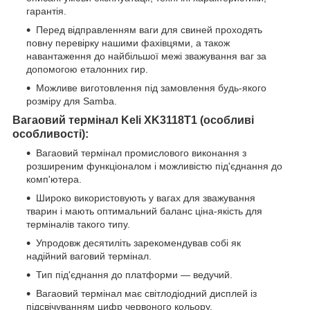
гарантія.
Перед відправленням ваги для свиней проходять
повну перевірку нашими фахівцями, а також
навантаження до найбільшої межі зважування ваг за
допомогою еталонних гир.
Можливе виготовлення під замовлення будь-якого
розміру для Samba.
Вагаовий термінал
Keli
XK
3118
T
1 (особливі
особливості):
Вагаовий термінал промислового виконання з
розширеним функціоналом і можливістю під'єднання до
комп'ютера.
Широко використовують у вагах для зважування
тварин і мають оптимальний баланс ціна-якість для
терміналів такого типу.
Упродовж десятиліть зарекомендував собі як
надійний ваговий термінал.
Тип під'єднання до платформи — ведучий.
Вагаовий термінал має світлодіодний дисплей із
підсвічуванням цифр червоного кольору.