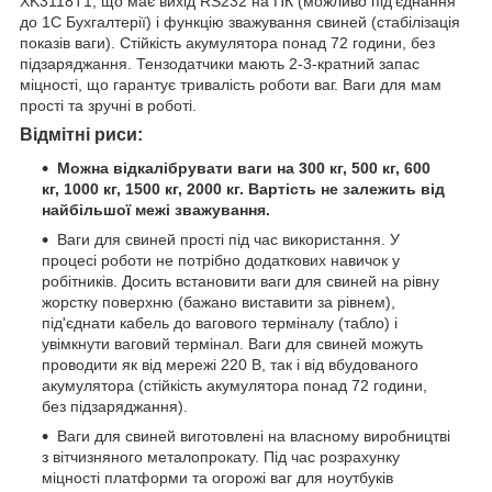
XK3118T1, що має вихід RS232 на ПК (можливо під'єднання
до 1С Бухгалтерії) і функцію зважування свиней (стабілізація
показів ваги). Стійкість акумулятора понад 72 години, без
підзаряджання. Тензодатчики мають 2-3-кратний запас
міцності, що гарантує тривалість роботи ваг. Ваги для мам
прості та зручні в роботі.
Відмітні риси:
Можна відкалібрувати ваги на 300 кг, 500 кг, 600
кг, 1000 кг, 1500 кг, 2000 кг. Вартість не залежить від
найбільшої межі зважування.
Ваги для свиней прості під час використання. У
процесі роботи не потрібно додаткових навичок у
робітників. Досить встановити ваги для свиней на рівну
жорстку поверхню (бажано виставити за рівнем),
під'єднати кабель до вагового терміналу (табло) і
увімкнути ваговий термінал. Ваги для свиней можуть
проводити як від мережі 220 В, так і від вбудованого
акумулятора (стійкість акумулятора понад 72 години,
без підзаряджання).
Ваги для свиней виготовлені на власному виробництві
з вітчизняного металопрокату. Під час розрахунку
міцності платформи та огорожі ваг для ноутбуків