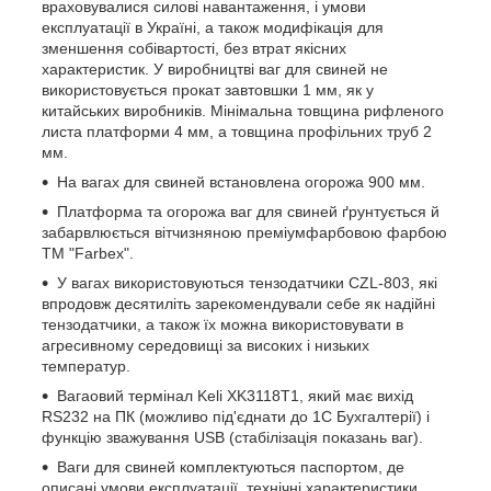
враховувалися силові навантаження, і умови
експлуатації в Україні, а також модифікація для
зменшення собівартості, без втрат якісних
характеристик. У виробництві ваг для свиней не
використовується прокат завтовшки 1 мм, як у
китайських виробників. Мінімальна товщина рифленого
листа платформи 4 мм, а товщина профільних труб 2
мм.
На вагах для свиней встановлена огорожа 900 мм.
Платформа та огорожа ваг для свиней ґрунтується й
забарвлюється вітчизняною преміумфарбовою фарбою
ТМ "Farbex".
У вагах використовуються тензодатчики CZL-803, які
впродовж десятиліть зарекомендували себе як надійні
тензодатчики, а також їх можна використовувати в
агресивному середовищі за високих і низьких
температур.
Вагаовий термінал Keli XK3118T1, який має вихід
RS232 на ПК (можливо під'єднати до 1С Бухгалтерії) і
функцію зважування USB (стабілізація показань ваг).
Ваги для свиней комплектуються паспортом, де
описані умови експлуатації, технічні характеристики,