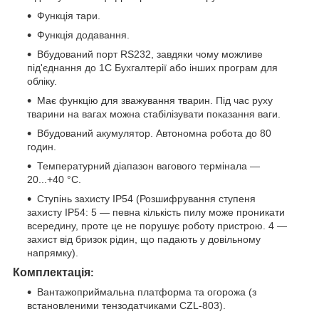
Функція тари.
Функція додавання.
Вбудований порт RS232, завдяки чому можливе
під'єднання до 1С Бухгалтерії або інших програм для
обліку.
Має функцію для зважування тварин. Під час руху
тварини на вагах можна стабілізувати показання ваги.
Вбудований акумулятор. Автономна робота до 80
годин.
Температурний діапазон вагового термінала —
20...+40 °C.
Ступінь захисту IP54 (Розшифрування ступеня
захисту IP54: 5 — певна кількість пилу може проникати
всередину, проте це не порушує роботу пристрою. 4 —
захист від бризок рідин, що падають у довільному
напрямку).
Комплектація
:
Вантажоприймальна платформа та огорожа (з
встановленими тензодатчиками CZL-803).