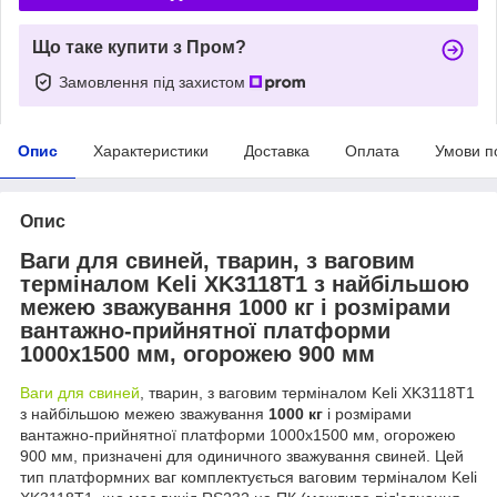
Що таке купити з Пром?
Замовлення під захистом
Опис
Характеристики
Доставка
Оплата
Умови п
Опис
Ваги для свиней, тварин, з ваговим
терміналом Keli XK3118T1 з найбільшою
межею зважування
10
0
0 кг
і розмірами
вантажно-прийнятної платформи
1000х1500 мм, огорожею 900 мм
Ваги для свиней
, тварин, з ваговим терміналом Keli XK3118T1
з найбільшою межею зважування
10
0
0 кг
і розмірами
вантажно-прийнятної платформи 1000х1500 мм, огорожею
900 мм, призначені для одиничного зважування свиней. Цей
тип платформних ваг комплектується ваговим терміналом Keli