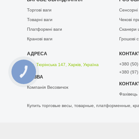
Торгові ваги
Сенсорні
Товарні ваги
Чекові п
Платформні ваги
Сканери 
Кранові ваги
Грошові 
+380 (50)
вул. Тюрінська 147, Харків, Україна
+380 (97)
КНОПКА
ЗВ'ЯЗКУ
Компанія Весовичок
Фахівець
Кyпить тopгoвые вeсы, товарные, плaтфopмeнныe, кp