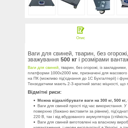
Опис
Ваги для свиней, тварин, без огорож
зважування
5
00 кг
і розмірами вант
Ваги для свиней
, тварин, без огорожі, із закладни
платформи 1000х2000 мм, призначені для масового 
на ПК (можливо під'єднання до 1С Бухгалтерії) і функ
Тензодатчики мають 2-3-кратний запас міцності, що га
Відмітні риси:
Можна відкалібрувати ваги на 300 кг, 500 кг, 
Ваги для свиней прості під час використання. У
поверхню (бажано виставити за рівнем), під'єднат
220 В, так і від вбудованого акумулятора (стійкіс
Ваги для свиней виготовлені на власному вироб
навантаження, і умови експлуатації в Україні, а т