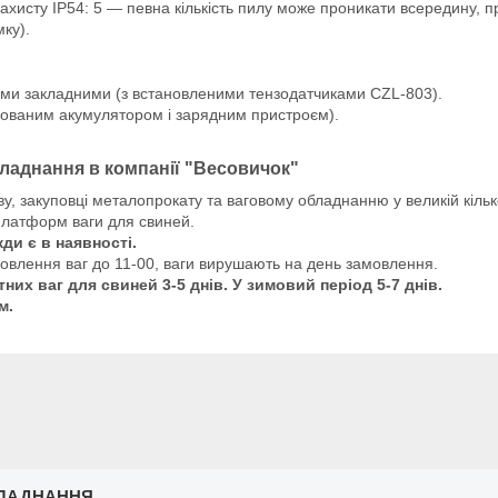
ахисту IP54: 5 — певна кількість пилу може проникати всередину, 
ку).
и закладними (з встановленими тензодатчиками CZL-803).
дованим акумулятором і зарядним пристроєм).
ладнання в компанії "Весовичок"
, закуповці металопрокату та ваговому обладнанню у великій кільк
платформ ваги для свиней.
ди є в наявності.
мовлення ваг до 11-00, ваги вирушають на день замовлення.
тних ваг
для свиней
3-5 днів. У зимовий період 5-7 днів.
м.
ЛАДНАННЯ