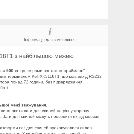
Інформація для замовлення
3118T1 з найбільшою межею
ання
5
00 кг
і розмірами вантажно-прийманої
вим терміналом Keli XK3118T1, що має вихід RS232
лятора понад 72 години, без підзаряджання.
боті.
ільшої межі зважування.
ь встановити ваги для свиней на рівну жорстку
л. Ваги для свиней можуть проводити як від мережі
платформи ваг для свиней враховувалися силові
актеристик. У виробництві ваг для свиней не