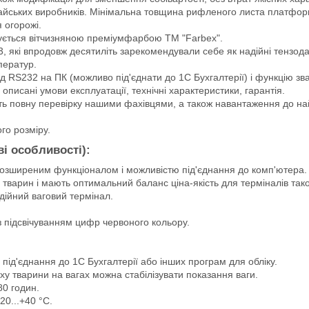
итайських виробників. Мінімальна товщина рифленого листа платфор
 огорожі.
ується вітчизняною преміумфарбою ТМ "Farbex".
, які впродовж десятиліть зарекомендували себе як надійні тензода
ператур.
д RS232 на ПК (можливо під'єднати до 1С Бухгалтерії) і функцію зва
писані умови експлуатації, технічні характеристики, гарантія.
ь повну перевірку нашими фахівцями, а також навантаження до на
го розміру.
ві особливості):
озширеним функціоналом і можливістю під'єднання до комп'ютера.
тварин і мають оптимальний баланс ціна-якість для терміналів тако
дійний ваговий термінал.
з підсвічуванням цифр червоного кольору.
ід'єднання до 1С Бухгалтерії або інших програм для обліку.
ху тварини на вагах можна стабілізувати показання ваги.
0 годин.
0...+40 °C.