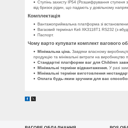
Ступінь захисту IP54 (Розшифрування ступеня з
від бризок рідин, що падають у довільному напрям
Комплектація
Вантажоприймальна платформа зі встановленим
Вагаовий термінал Keli XK3118Т1 RS232 (з вбу
Паспорт.
Чому варто купувати комплект вагового об
Мінімальна ціна.
Завдяки власному виробництву
продукцію та мінімальні витрати на виробництво 
Стандартні платформи ваг
для Children
завж
Мінімальні терміни відвантаження.
У разі за
Мінімальні терміни виготовлення нестандар
Оплата будь-яким зручним для вас способо
ВАГОВЕ ОБЛАДНАННЯ
POS ОБ