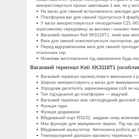
використовується прокат завтовшки 1 мм, як у к
На вагах для свиней встановлюють закладні для
Платформа ваг для свиней ґрунтується й фарб
У вагах використовуються тензодатчики CZL-803
агресивному середовищі за високих і низьких тем
Вагаовий термінал Keli XK3118T1, який має вихі
Ваги для свиней комплектуються паспортом, де о
Перед відправленням ваги для свиней проходят
еталонних гир.
Можливе виготовлення під замовлення будь-яко
Вагаовий термінал Keli
XK
3118T
1 (особли
Вагаовий термінал промислового виконання з р
Широко використовують у вагах для зважування 
Упродовж десятиліть зарекомендував собі як на
Тип під'єднання до платформи — ведучий.
Вагаовий термінал має світлодіодний дисплей і
Функція тари.
Функція додавання.
Вбудований порт RS232, завдяки чому можливе п
Має функцію для зважування тварин. Під час ру
Вбудований акумулятор. Автономна робота до 8
Температурний діапазон вагового термінала — 2