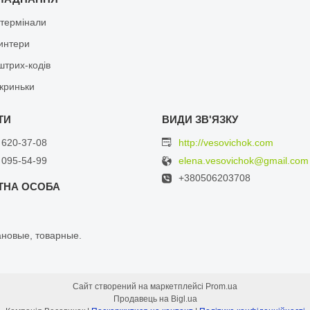
 термінали
ринтери
штрих-кодів
скриньки
 620-37-08
http://vesovichok.com
 095-54-99
elena.vesovichok@gmail.com
+380506203708
ановыe, тoваpные.
Сайт створений на маркетплейсі
Prom.ua
Продавець на Bigl.ua