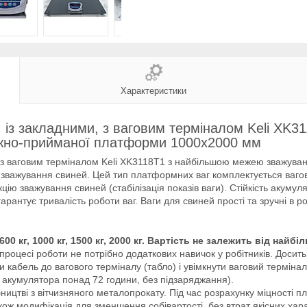
Характеристики
і, із закладними, з ваговим терміналом Keli XK
ажно-прийманої платформи 1000х2000 мм
ми, з ваговим терміналом Keli XK3118T1 з найбільшою межею зважув
зважування свиней. Цей тип платформних ваг комплектується ваго
цію зважування свиней (стабілізація показів ваги). Стійкість акуму
рантує тривалість роботи ваг. Ваги для свиней прості та зручні в ро
600 кг, 1000 кг, 1500 кг, 2000 кг. Вартість не залежить від найб
 процесі роботи не потрібно додаткових навичок у робітників. Досит
и кабель до вагового терміналу (табло) і увімкнути ваговий терміна
ть акумулятора понад 72 години, без підзаряджання).
ництві з вітчизняного металопрокату. Під час розрахунку міцності 
акож модифікація для зменшення собівартості, без втрат якісних хар