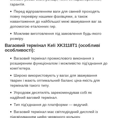
гарантія.
Перед відправленням ваги для свиней проходять
повну перевірку нашими фахівцями, а також
навантаження до найбільшої межі зважування ваг за
допомогою еталонних гир.
Можливе виготовлення під замовлення будь-якого
розміру.
Вагаовий термінал Keli
XK
3118T
1 (особливі
особливості):
Вагаовий термінал промислового виконання з
розширеним функціоналом і можливістю під'єднання до
комп'ютера.
Широко використовують у вагах для зважування
тварин і мають оптимальний баланс ціна-якість для
терміналів такого типу.
Упродовж десятиліть зарекомендував собі як
надійний ваговий термінал.
Тип під'єднання до платформи — ведучий.
Вагаовий термінал має світлодіодний дисплей із
підсвічуванням цифр червоного кольору.