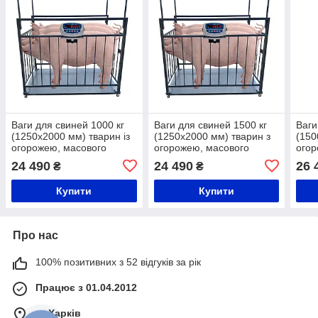
Ваги для свиней 1000 кг
Ваги для свиней 1500 кг
Ваги
(1250x2000 мм) тварин із
(1250x2000 мм) тварин з
(150
огорожею, масового
огорожею, масового
огор
зважування
зважування
зваж
24 490
24 490
26 
₴
₴
Купити
Купити
Про нас
100% позитивних з 52 відгуків за рік
Працює з 01.04.2012
м. Харків