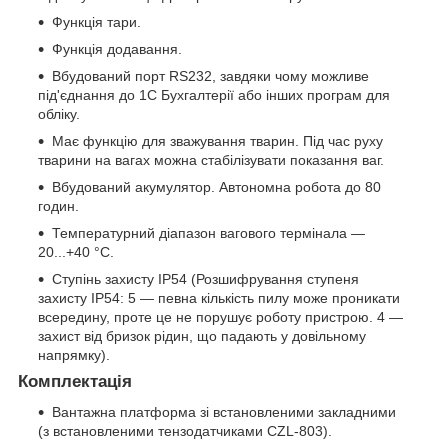
Функція тари.
Функція додавання.
Вбудований порт RS232, завдяки чому можливе
під'єднання до 1С Бухгалтерії або інших програм для
обліку.
Має функцію для зважування тварин. Під час руху
тварини на вагах можна стабілізувати показання ваг.
Вбудований акумулятор. Автономна робота до 80
годин.
Температурний діапазон вагового термінала —
20...+40 °C.
Ступінь захисту IP54 (Розшифрування ступеня
захисту IP54: 5 — певна кількість пилу може проникати
всередину, проте це не порушує роботу пристрою. 4 —
захист від бризок рідин, що падають у довільному
напрямку).
Комплектація
Вантажна платформа зі встановленими закладними
(з встановленими тензодатчиками CZL-803).