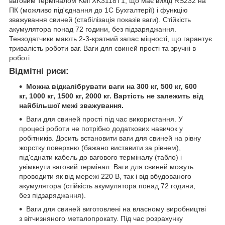
ваговим терміналом Keli XK3118T1, що має вихід RS232 на
ПК (можливо під'єднання до 1С Бухгалтерії) і функцію
зважування свиней (стабілізація показів ваги). Стійкість
акумулятора понад 72 години, без підзаряджання.
Тензодатчики мають 2-3-кратний запас міцності, що гарантує
тривалість роботи ваг. Ваги для свиней прості та зручні в
роботі.
Відмітні риси:
Можна відкалібрувати ваги на 300 кг, 500 кг, 600
кг, 1000 кг, 1500 кг, 2000 кг. Вартість не залежить від
найбільшої межі зважування.
Ваги для свиней прості під час використання. У
процесі роботи не потрібно додаткових навичок у
робітників. Досить встановити ваги для свиней на рівну
жорстку поверхню (бажано виставити за рівнем),
під'єднати кабель до вагового терміналу (табло) і
увімкнути ваговий термінал. Ваги для свиней можуть
проводити як від мережі 220 В, так і від вбудованого
акумулятора (стійкість акумулятора понад 72 години,
без підзаряджання).
Ваги для свиней виготовлені на власному виробництві
з вітчизняного металопрокату. Під час розрахунку