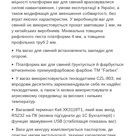
міцності платформи ваг для свиней враховувалися
силові навантаження, і умови експлуатації в Україні, а
також модифікація для зменшення собівартості, без
втрат якісних характеристик. У виробництві ваг для
свиней не використовується прокат завтовшки 1 мм, як
у китайських виробників. Мінімальна товщина
рифленого листа платформи 4 мм, а товщина
профільних труб 2 мм.
На вагах для свиней встановлюють закладні для
огорожі.
Платформа ваг для свиней ґрунтується й фарбується
вітчизняною преміумфарбовою фарбою ТМ "Farbex".
У вагах використовуються тензодатчики CZL-803, які
впродовж десятиліть зарекомендували себе як надійні
тензодатчики, а також їх можна використовувати в
агресивному середовищі за високих і низьких
температур.
Вагаовий термінал Keli XK3118T1, який має вихід
RS232 на ПК (можна під'єднати до 1С Бухгалтерії) і
функцію зважування USB (стабілізація показань ваг).
Ваги для кенгуру комплектуються паспортом, де
описані умови експлуатації, технічні характеристики,