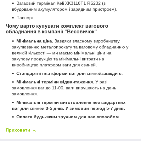
Вагаовий термінал Keli XK3118Т1 RS232 (з
вбудованим акумулятором і зарядним пристроєм).
Паспорт.
Чому варто купувати комплект вагового
обладнання в компанії "Весовичок"
Мінімальна ціна.
Завдяки власному виробництву,
закупюванню металопрокату та ваговому обладнанню у
великій кількості — ми маємо мінімальні ціни на
закупову продукцію та мінімальні витрати на
виробництво платформ ваги для свиней.
Стандартні платформи ваг для
свиней
завжди є.
Мінімальні терміни відвантаження.
У разі
замовлення ваг до 11-00, ваги вирушають на день
замовлення.
Мінімальні терміни виготовлення нестандартних
ваг для
свиней
3-5 днів. У зимовий період 5-7 днів.
Оплата будь-яким зручним для вас способом.
Приховати