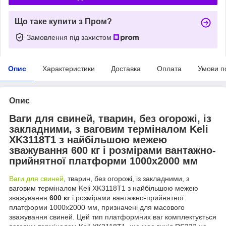
Що таке купити з Пром?
Замовлення під захистом
Опис
Характеристики
Доставка
Оплата
Умови п
Опис
Ваги для свиней, тварин, без огорожі, із
закладними, з ваговим терміналом Keli
XK3118T1 з найбільшою межею
зважування
6
00 кг
і розмірами вантажно-
прийнятної платформи 1000х2000 мм
Ваги для свиней
, тварин, без огорожі, із закладними, з
ваговим терміналом Keli XK3118T1 з найбільшою межею
зважування
6
00 кг
і розмірами вантажно-прийнятної
платформи 1000х2000 мм, призначені для масового
зважування свиней. Цей тип платформних ваг комплектується