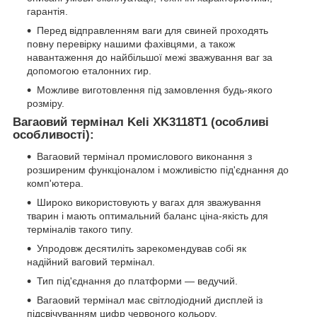
гарантія.
Перед відправленням ваги для свиней проходять
повну перевірку нашими фахівцями, а також
навантаження до найбільшої межі зважування ваг за
допомогою еталонних гир.
Можливе виготовлення під замовлення будь-якого
розміру.
Вагаовий термінал Keli
XK
3118T
1 (особливі
особливості):
Вагаовий термінал промислового виконання з
розширеним функціоналом і можливістю під'єднання до
комп'ютера.
Широко використовують у вагах для зважування
тварин і мають оптимальний баланс ціна-якість для
терміналів такого типу.
Упродовж десятиліть зарекомендував собі як
надійний ваговий термінал.
Тип під'єднання до платформи — ведучий.
Вагаовий термінал має світлодіодний дисплей із
підсвічуванням цифр червоного кольору.