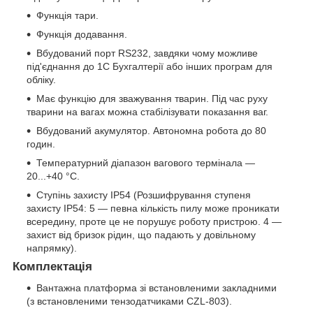
Функція тари.
Функція додавання.
Вбудований порт RS232, завдяки чому можливе
під'єднання до 1С Бухгалтерії або інших програм для
обліку.
Має функцію для зважування тварин. Під час руху
тварини на вагах можна стабілізувати показання ваг.
Вбудований акумулятор. Автономна робота до 80
годин.
Температурний діапазон вагового термінала —
20...+40 °C.
Ступінь захисту IP54 (Розшифрування ступеня
захисту IP54: 5 — певна кількість пилу може проникати
всередину, проте це не порушує роботу пристрою. 4 —
захист від бризок рідин, що падають у довільному
напрямку).
Комплектація
Вантажна платформа зі встановленими закладними
(з встановленими тензодатчиками CZL-803).