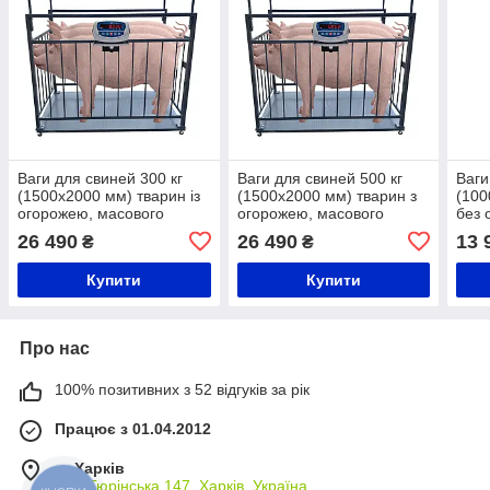
Ваги для свиней 300 кг
Ваги для свиней 500 кг
Ваги
(1500x2000 мм) тварин із
(1500x2000 мм) тварин з
(100
огорожею, масового
огорожею, масового
без 
зважування
зважування
зваж
26 490
26 490
13 
₴
₴
Купити
Купити
Про нас
100% позитивних з 52 відгуків за рік
Працює з 01.04.2012
м. Харків
вул. Тюрінська 147, Харків, Україна