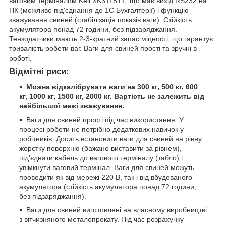
ваговим терміналом Keli XK3118T1, що має вихід RS232 на
ПК (можливо під'єднання до 1С Бухгалтерії) і функцію
зважування свиней (стабілізація показів ваги). Стійкість
акумулятора понад 72 години, без підзаряджання.
Тензодатчики мають 2-3-кратний запас міцності, що гарантує
тривалість роботи ваг. Ваги для свиней прості та зручні в
роботі.
Відмітні риси:
Можна відкалібрувати ваги на 300 кг, 500 кг, 600
кг, 1000 кг, 1500 кг, 2000 кг. Вартість не залежить від
найбільшої межі зважування.
Ваги для свиней прості під час використання. У
процесі роботи не потрібно додаткових навичок у
робітників. Досить встановити ваги для свиней на рівну
жорстку поверхню (бажано виставити за рівнем),
під'єднати кабель до вагового терміналу (табло) і
увімкнути ваговий термінал. Ваги для свиней можуть
проводити як від мережі 220 В, так і від вбудованого
акумулятора (стійкість акумулятора понад 72 години,
без підзаряджання).
Ваги для свиней виготовлені на власному виробництві
з вітчизняного металопрокату. Під час розрахунку