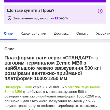
Що таке купити з Пром?
Замовлення під захистом
Опис
Характеристики
Доставка
Оплата
Умови п
Опис
Платформні ваги серія «СТАНДАРТ» з
ваговим терміналом Zemic MB6 з
найбільшою межею зважування 500 кг і
розмірами вантажно-прийманої
платформи 1000х1250 мм
Платформні ваги
серія «СТАНДАРТ» з
ваговим терміналом
Zemic MB6
з найбільшою межею зважування 500 кг і
розмірами вантажно-прийманої платформи 1000х1250 мм,
призначені для статичного зважування вантажів у різних
галузях транспорту та логістики, виробництва, сільському