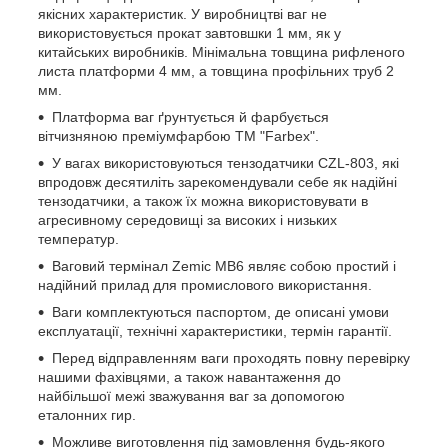
якісних характеристик. У виробництві ваг не
використовується прокат завтовшки 1 мм, як у
китайських виробників. Мінімальна товщина рифленого
листа платформи 4 мм, а товщина профільних труб 2
мм.
Платформа ваг ґрунтується й фарбується
вітчизняною преміумфарбою ТМ "Farbex".
У вагах використовуються тензодатчики CZL-803, які
впродовж десятиліть зарекомендували себе як надійні
тензодатчики, а також їх можна використовувати в
агресивному середовищі за високих і низьких
температур.
Ваговий термінал Zemic MB6 являє собою простий і
надійний прилад для промислового використання.
Ваги комплектуються паспортом, де описані умови
експлуатації, технічні характеристики, термін гарантії.
Перед відправленням ваги проходять повну перевірку
нашими фахівцями, а також навантаження до
найбільшої межі зважування ваг за допомогою
еталонних гир.
Можливе виготовлення під замовлення будь-якого