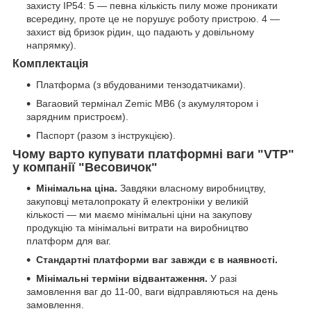
захисту IP54: 5 — певна кількість пилу може проникати
всередину, проте це не порушує роботу пристрою. 4 —
захист від бризок рідин, що падають у довільному
напрямку).
Комплектація
Платформа (з вбудованими тензодатчиками).
Вагаовий термінал Zemic MB6 (з акумулятором і
зарядним пристроєм).
Паспорт (разом з інструкцією).
Чому варто купувати платформні ваги "VTP"
у компанії "Весовичок"
Мінімальна ціна.
Завдяки власному виробництву,
закуповці металопрокату й електроніки у великій
кількості — ми маємо мінімальні ціни на закупову
продукцію та мінімальні витрати на виробництво
платформ для ваг.
Стандартні платформи ваг завжди є в наявності.
Мінімальні терміни відвантаження.
У разі
замовлення ваг до 11-00, ваги відправляються на день
замовлення.