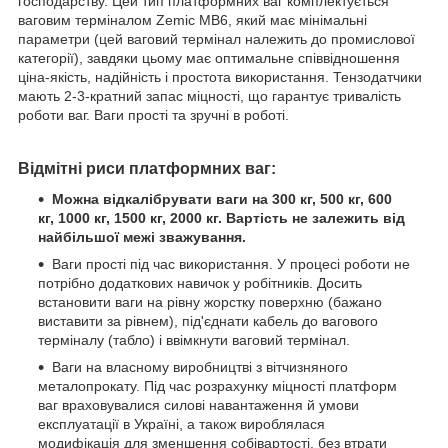
господарству. Цей тип платформних ваг комплектується
ваговим терміналом Zemic MB6, який має мінімальні
параметри (цей ваговий термінал належить до промислової
категорії), завдяки цьому має оптимальне співвідношення
ціна-якість, надійність і простота використання. Тензодатчики
мають 2-3-кратний запас міцності, що гарантує тривалість
роботи ваг. Ваги прості та зручні в роботі.
Відмітні риси платформних ваг:
Можна відкалібрувати ваги на 300 кг, 500 кг, 600
кг, 1000 кг, 1500 кг, 2000 кг. Вартість не залежить від
найбільшої межі зважування.
Ваги прості під час використання. У процесі роботи не
потрібно додаткових навичок у робітників. Досить
встановити ваги на рівну жорстку поверхню (бажано
виставити за рівнем), під'єднати кабель до вагового
терміналу (табло) і ввімкнути ваговий термінал.
Ваги на власному виробництві з вітчизняного
металопрокату. Під час розрахунку міцності платформ
ваг враховувалися силові навантаження й умови
експлуатації в Україні, а також вироблялася
модифікація для зменшення собівартості, без втрати