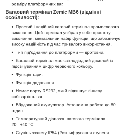
розміру платформних ваг.
Вагаовий термінал Zemic MB6 (відмінні
особливості):
Простий і надійний ваговий термінал промислового
виконання. Цей термінал увібрав у себе простоту
виконання, мінімальний набір функцій, що забезпечує
високу надійність під час тривалого використання.
Тип під'єднання до платформи — дротовий.
Вагаовий термінал має світлодіодний дисплей із
підсвічуванням цифр червоного кольору.
Функція тари.
Функція додавання.
Немає порту RS232, який підвищує кінцеву
собівартість ваг.
Вбудований акумулятор. Автономна робота до 80
годин.
Температурний діапазон вагового термінала —
20...+40 °C.
Ступінь захисту IP54 (Розшифрування ступеня