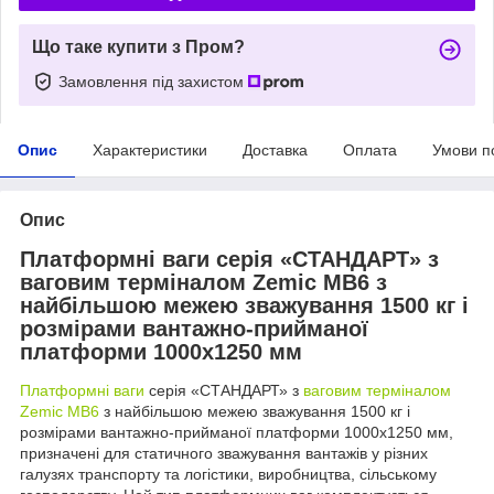
Що таке купити з Пром?
Замовлення під захистом
Опис
Характеристики
Доставка
Оплата
Умови п
Опис
Платформні ваги серія «СТАНДАРТ» з
ваговим терміналом Zemic MB6 з
найбільшою межею зважування 1500 кг і
розмірами вантажно-прийманої
платформи 1000х1250 мм
Платформні ваги
серія «СТАНДАРТ» з
ваговим терміналом
Zemic MB6
з найбільшою межею зважування 1500 кг і
розмірами вантажно-прийманої платформи 1000х1250 мм,
призначені для статичного зважування вантажів у різних
галузях транспорту та логістики, виробництва, сільському