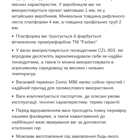
якісних характеристик. У виробництві ваг не
використовується прокат завтовшки 1 мм, як у
китайських виробників. Мінімальна товщина рифленого
листа платформи 4 мм, а товщина профільних труб 2
мм.
Платформа ваг ґрунтується й фарбується
вітчизняною преміумфарбою ТМ "Farbex".
У вагах використовуються тензодатчики CZL-803, які
впродовж десятиліть зарекомендували себе як надійні
тензодатчики, а також їх можна використовувати в
агресивному середовищі за високих і низьких
температур.
Вагаовий термінал Zemic MB6 являє собою простий і
надійний прилад для промислового використання.
Ваги комплектуються паспортом, де описані умови
експлуатації, технічні характеристики, термін гарантії.
Перед відправленням ваги проходять повну перевірку
нашими фахівцями, а також навантаження до
найбільшої межі зважування ваг за допомогою
еталонних гир.
Можливе виготовлення під замовлення будь-якого