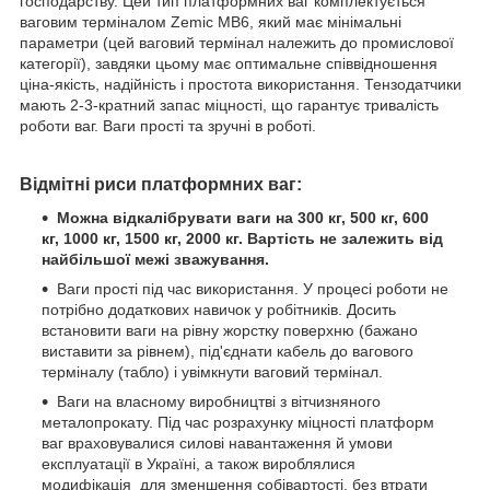
господарству. Цей тип платформних ваг комплектується
ваговим терміналом Zemic MB6, який має мінімальні
параметри (цей ваговий термінал належить до промислової
категорії), завдяки цьому має оптимальне співвідношення
ціна-якість, надійність і простота використання. Тензодатчики
мають 2-3-кратний запас міцності, що гарантує тривалість
роботи ваг. Ваги прості та зручні в роботі.
Відмітні риси платформних ваг:
Можна відкалібрувати ваги на 300 кг, 500 кг, 600
кг, 1000 кг, 1500 кг, 2000 кг. Вартість не залежить від
найбільшої межі зважування.
Ваги прості під час використання. У процесі роботи не
потрібно додаткових навичок у робітників. Досить
встановити ваги на рівну жорстку поверхню (бажано
виставити за рівнем), під'єднати кабель до вагового
терміналу (табло) і увімкнути ваговий термінал.
Ваги на власному виробництві з вітчизняного
металопрокату. Під час розрахунку міцності платформ
ваг враховувалися силові навантаження й умови
експлуатації в Україні, а також вироблялися
модифікація для зменшення собівартості, без втрати