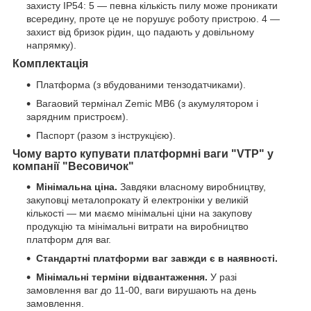
захисту IP54: 5 — певна кількість пилу може проникати
всередину, проте це не порушує роботу пристрою. 4 —
захист від бризок рідин, що падають у довільному
напрямку).
Комплектація
Платформа (з вбудованими тензодатчиками).
Вагаовий термінал Zemic MB6 (з акумулятором і
зарядним пристроєм).
Паспорт (разом з інструкцією).
Чому варто купувати платформні ваги "VTP" у
компанії "Весовичок"
Мінімальна ціна.
Завдяки власному виробництву,
закуповці металопрокату й електроніки у великій
кількості — ми маємо мінімальні ціни на закупову
продукцію та мінімальні витрати на виробництво
платформ для ваг.
Стандартні платформи ваг завжди є в наявності.
Мінімальні терміни відвантаження.
У разі
замовлення ваг до 11-00, ваги вирушають на день
замовлення.