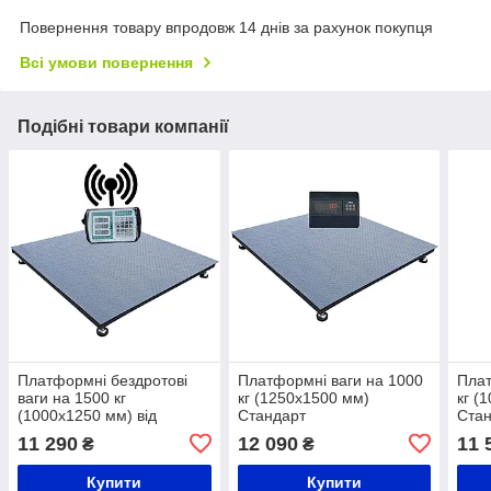
Повернення товару впродовж 14 днів за рахунок покупця
Всі умови повернення
Подібні товари компанії
Платформні бездротові
Платформні ваги на 1000
Плат
ваги на 1500 кг
кг (1250х1500 мм)
кг (
(1000х1250 мм) від
Стандарт
Ста
виробника Горизонт,
11 290
12 090
11 
₴
₴
калькулятор,серія
«СТАНДАРТ»
Купити
Купити