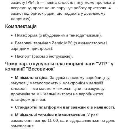
захисту IP54: 5 — певна кількість пилу може проникати
всередину, проте це не порушує роботу пристрою. 4 —
захист від бризок рідин, що падають у довільному
напрямку).
Комплектація
Платформа (з вбудованими тензодатчиками).
Вагаовий термінал Zemic MB6 (з акумулятором і
зарядним пристроєм).
Паспорт (разом з інструкцією).
Чому варто купувати платформні ваги "VTP" у
компанії "Весовичок"
Мінімальна ціна.
Завдяки власному виробництву,
закуповці металопрокату й електроніки у великій
кількості — ми маємо мінімальні ціни на закупову
продукцію та мінімальні витрати на виробництво
платформ для ваг.
Стандартні платформи ваг завжди є в наявності.
Мінімальні терміни відвантаження.
У разі
замовлення ваг до 11-00, ваги відправляються на день
замовлення.