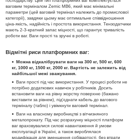
господарству. Цей тип платформних ваг комплектується
ваговим терміналом Zemic MB6, який має мінімальні
параметри (цей ваговий термінал належить до промислової
категорії), завдяки цьому має оптимальне співвідношення
ціна-якість, надійність і простота використання. Тензодатчики
мають 2-3-кратний запас міцності, що гарантує тривалість
роботи ваг. Ваги прості та зручні в роботі.
Відмітні риси платформних ваг:
Можна відкалібрувати ваги на 300 кг, 500 кг, 600
кг, 1000 кг, 1500 кг, 2000 кг. Вартість не залежить від
найбільшої межі зважування.
Ваги прості під час використання. У процесі роботи не
потрібно додаткових навичок у робітників. Досить
встановити ваги на рівну жорстку поверхню (бажано
виставити за рівнем), під'єднати кабель до вагового
терміналу (табло) і увімкнути ваговий термінал.
Ваги на власному виробництві з вітчизняного
металопрокату. Під час розрахунку міцності платформ
ваг враховувалися силові навантаження й умови
експлуатації в Україні, а також вироблялася
модифікація для зменшення собівартості, без втрати