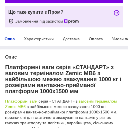
Що таке купити з Пром?
Замовлення під захистом
Опис
Характеристики
Доставка
Оплата
Умови п
Опис
Платформні ваги серія «СТАНДАРТ» з
ваговим терміналом Zemic MB6 з
найбільшою межею зважування 1000 кг і
розмірами вантажно-прийманої
платформи 1000х1500 мм
Платформні ваги
серія «СТАНДАРТ» з
ваговим терміналом
Zemic MB6
з найбільшою межею зважування 1000 кг і
розмірами вантажно-прийманої платформи 1000х1500 мм,
призначені для статичного зважування вантажів у різних
галузях транспорту та логістики, виробництва, сільському