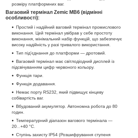
розміру платформних ваг.
Вагаовий термінал Zemic MB6 (відмінні
особливості):
Простий і надійний ваговий термінал промислового
виконання. Цей термінал увібрав у себе простоту
виконання, мінімальний набір функцій, що забезпечує
високу надійність у разі тривалого використання.
Тип під'єднання до платформи — дротовий.
Вагаовий термінал має світлодіодний дисплей із
підсвічуванням цифр червоного кольору.
Функція тари.
Функція додавання.
Немає порту RS232, який підвищує кінцеву
собівартість ваг.
Вбудований акумулятор. Автономна робота до 80
годин.
Температурний діапазон вагового термінала —
20...+40 °C.
Ступінь захисту IP54 (Розшифрування ступеня