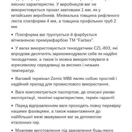
якісних характеристик. У виробництві ваг не
використовується прокат завтовшки 1 мм, як у
китайських виробників. Мінімальна товщина рифленого
листа платформи 4 мм, а товщина профільних труб 2
мм.
Платформа ваг ґрунтується й фарбується
вітчизняною преміумфарбою ТМ "Farbex".
У вагах використовуються тензодатчики CZL-803, які
впродовж десятиліть зарекомендували себе як надійні
тензодатчики, а також їх можна використовувати в
агресивному середовищі за високих і низьких
температур.
Ваговий термінал Zemic MB6 являє собою простий і
надійний прилад для промислового використання.
Ваги комплектуються паспортом, де описані умови
експлуатації, технічні характеристики, термін гарантії.
Перед відправленням ваги проходять повну перевірку
нашими фахівцями, а також навантаження до
найбільшої межі зважування ваг за допомогою
еталонних гир.
Можливе виготовлення під замовлення будь-якого