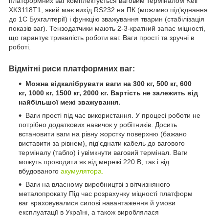
платформних ваг комплектується ваговим терміналом Keli
XK3118T1, який має вихід RS232 на ПК (можливо під'єднання
до 1С Бухгалтерії) і функцію зважування тварин (стабілізація
показів ваг). Тензодатчики мають 2-3-кратний запас міцності,
що гарантує тривалість роботи ваг. Ваги прості та зручні в
роботі.
Відмітні риси платформних ваг:
Можна відкалібрувати ваги на 300 кг, 500 кг, 600
кг, 1000 кг, 1500 кг, 2000 кг. Вартість не залежить від
найбільшої межі зважування.
Ваги прості під час використання. У процесі роботи не
потрібно додаткових навичок у робітників. Досить
встановити ваги на рівну жорстку поверхню (бажано
виставити за рівнем), під'єднати кабель до вагового
терміналу (табло) і увімкнути ваговий термінал. Ваги
можуть проводити як від мережі 220 В, так і від
вбудованого
акумулятора.
Ваги на власному виробництві з вітчизняного
металопрокату Під час розрахунку міцності платформ
ваг враховувалися силові навантаження й умови
експлуатації в Україні, а також вироблялася