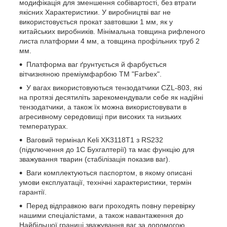
модифікація для зменшення собівартості, без втрати
якісних Характеристики. У виробництві ваг не
використовується прокат завтовшки 1 мм, як у
китайських виробників. Мінімальна товщина рифленого
листа платформи 4 мм, а товщина профільних труб 2
мм.
Платформа ваг ґрунтується й фарбується
вітчизняною преміумфарбою ТМ "Farbex".
У вагах використовуються тензодатчики CZL-803, які
на протязі десятиліть зарекомендували себе як надійні
тензодатчики, а також їх можна використовувати в
агресивному середовищі при високих та низьких
температурах.
Ваговий термінал Keli XK3118T1 з RS232
(підключення до 1С Бухгалтерії) та має функцію для
зважування тварин (стабілізація показив ваг).
Ваги комплектуються паспортом, в якому описані
умови експлуатації, технічні характеристики, термін
гарантії.
Перед відправкою ваги проходять повну перевірку
нашими спеціалістами, а також навантаження до
Найбільшої границі зважування ваг за допомогою