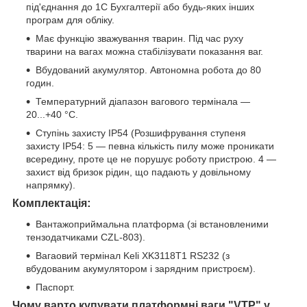
під'єднання до 1С Бухгалтерії або будь-яких інших
програм для обліку.
Має функцію зважування тварин. Під час руху
тварини на вагах можна стабілізувати показання ваг.
Вбудований акумулятор. Автономна робота до 80
годин.
Температурний діапазон вагового термінала —
20...+40 °C.
Ступінь захисту IP54 (Розшифрування ступеня
захисту IP54: 5 — певна кількість пилу може проникати
всередину, проте це не порушує роботу пристрою. 4 —
захист від бризок рідин, що падають у довільному
напрямку).
:
Комплектація
Вантажоприймальна платформа (зі встановленими
тензодатчиками CZL-803).
Вагаовий термінал Keli XK3118Т1 RS232 (з
вбудованим акумулятором і зарядним пристроєм).
Паспорт.
Чому варто купувати платформні ваги "VTP" у