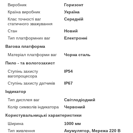
Виробник
Горизонт
Країна виробник
Україна
Клас точності ваг
Середній
статичного зважування
Стан
Новий
Тип платформних ваг
Електронні
Вагова платформа
Матеріал платформи ваг
Чорна сталь
Пило - та вологозахист
Ступінь захисту
IP54
вагопроцесора
Ступінь захисту датчиків
IP67
Індикатор
Тип дисплея ваг
Світлодіодний
Колір символів індикатора
Червоний
Користувальницькі характеристики
Ширина
1000 мм
Тип живлення
Акумулятор, Мережа 220 В