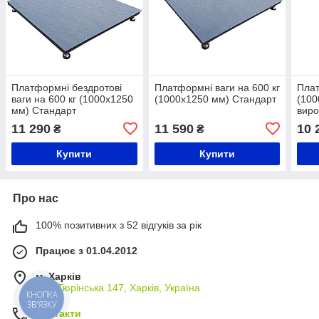
Платформні бездротові
Платформні ваги на 600 кг
Плат
ваги на 600 кг (1000х1250
(1000х1250 мм) Стандарт
(100
мм) Стандарт
виро
каль
11 290
11 590
10 
₴
₴
«СТ
Купити
Купити
Про нас
100% позитивних з 52 відгуків за рік
Працює з 01.04.2012
м. Харків
вул. Тюрінська 147, Харків, Україна
КНОПКА
ЗВ'ЯЗКУ
Контакти