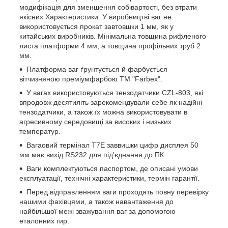
модифікація для зменшення собівартості, без втрати
якісних Характеристики. У виробництві ваг не
використовується прокат завтовшки 1 мм, як у
китайських виробників. Мінімальна товщина рифленого
листа платформи 4 мм, а товщина профільних труб 2
мм.
Платформа ваг ґрунтується й фарбується
вітчизняною преміумфарбою ТМ "Farbex".
У вагах використовуються тензодатчики CZL-803, які
впродовж десятиліть зарекомендували себе як надійні
тензодатчики, а також їх можна використовувати в
агресивному середовищі за високих і низьких
температур.
Вагаовий термінал T7E заввишки цифр дисплея 50
мм має вихід RS232 для під'єднання до ПК.
Ваги комплектуються паспортом, де описані умови
експлуатації, технічні характеристики, термін гарантії.
Перед відправленням ваги проходять повну перевірку
нашими фахівцями, а також навантаження до
найбільшої межі зважування ваг за допомогою
еталонних гир.