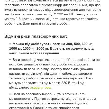
платформних ваг комплектується ваговим терміналом T7E,
головною перевагою є висота цифр дисплея 50 мм, що дає
змогу встановити камеру відеоспостереження для контролю
ваг. Також термінал має вихід RS232 на ПК. Тензодатчики
мають 2-3-кратний запас міцності, що гарантує тривалість
роботи ваг. Ваги прості та зручні в роботі.
Відмітні риси платформних ваг:
Можна відкалібрувати ваги на 300, 500, 600 кг,
1000 кг, 1500 кг, 2000 кг. Вартість не залежить від
найбільшої межі зважування.
Ваги прості під час використання. У процесі роботи не
потрібно додаткових навичок у робітників. Досить
встановити ваги на рівну жорстку поверхню (бажано
виставити за рівнем), під'єднати кабель до вагового
терміналу (табло) і увімкнути ваговий термінал. Ваги
можуть проводити як від мережі 220 В, так і від
вбудованого
акумулятора.
Ваги на власному виробництві з вітчизняного
металопрокату Під час розрахунку міцності платформ
ваг враховувалися силові навантаження й умови
експлуатації в Україні, а також вироблялася