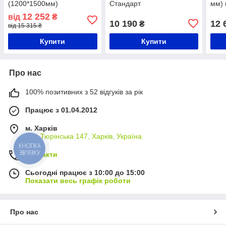
(1200*1500мм)
Стандарт
мм) 
Гори
12 252
від
₴
каль
10 190
12 
₴
від 15 315 ₴
«СТ
Купити
Купити
Про нас
100% позитивних з 52 відгуків за рік
Працює з 01.04.2012
м. Харків
вул. Тюрінська 147, Харків, Україна
КНОПКА
ЗВ'ЯЗКУ
Контакти
Сьогодні працює з 10:00 до 15:00
Показати весь графік роботи
Про нас