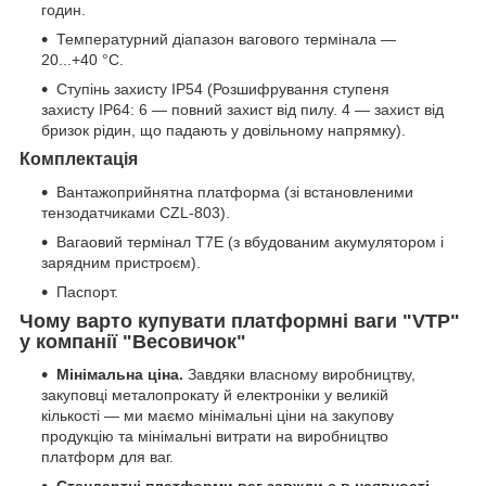
годин.
Температурний діапазон вагового термінала —
20...+40 °C.
Ступінь захисту IP54 (Розшифрування ступеня
захисту IP64: 6 — повний захист від пилу. 4 — захист від
бризок рідин, що падають у довільному напрямку).
Комплектація
Вантажоприйнятна платформа (зі встановленими
тензодатчиками CZL-803).
Вагаовий термінал T7E (з вбудованим акумулятором і
зарядним пристроєм).
Паспорт.
Чому варто купувати платформні ваги "VTP"
у компанії "Весовичок"
Мінімальна ціна.
Завдяки власному виробництву,
закуповці металопрокату й електроніки у великій
кількості — ми маємо мінімальні ціни на закупову
продукцію та мінімальні витрати на виробництво
платформ для ваг.