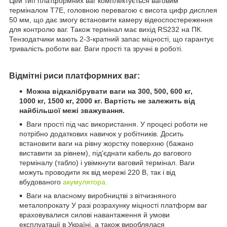
Цей тип платформних ваг комплектується ваговим
терміналом T7E, головною перевагою є висота цифр дисплея
50 мм, що дає змогу встановити камеру відеоспостереження
для контролю ваг. Також термінал має вихід RS232 на ПК.
Тензодатчики мають 2-3-кратний запас міцності, що гарантує
тривалість роботи ваг. Ваги прості та зручні в роботі.
Відмітні риси платформних ваг:
Можна відкалібрувати ваги на 300, 500, 600 кг,
1000 кг, 1500 кг, 2000 кг. Вартість не залежить від
найбільшої межі зважування.
Ваги прості під час використання. У процесі роботи не
потрібно додаткових навичок у робітників. Досить
встановити ваги на рівну жорстку поверхню (бажано
виставити за рівнем), під'єднати кабель до вагового
терміналу (табло) і увімкнути ваговий термінал. Ваги
можуть проводити як від мережі 220 В, так і від
вбудованого
акумулятора.
Ваги на власному виробництві з вітчизняного
металопрокату У разі розрахунку міцності платформ ваг
враховувалися силові навантаження й умови
експлуатації в Україні, а також вироблялася