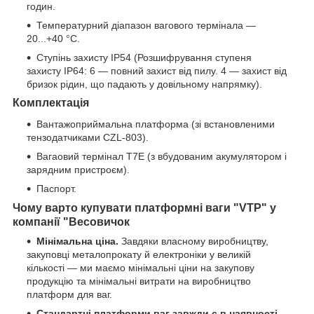
годин.
Температурний діапазон вагового термінала —
20...+40 °C.
Ступінь захисту IP54 (Розшифрування ступеня
захисту IP64: 6 — повний захист від пилу. 4 — захист від
бризок рідин, що падають у довільному напрямку).
Комплектація
Вантажоприймальна платформа (зі встановленими
тензодатчиками CZL-803).
Вагаовий термінал T7E (з вбудованим акумулятором і
зарядним пристроєм).
Паспорт.
Чому варто купувати платформні ваги "VTP" у
компанії "Весовичок
Мінімальна ціна.
Завдяки власному виробництву,
закуповці металопрокату й електроніки у великій
кількості — ми маємо мінімальні ціни на закупову
продукцію та мінімальні витрати на виробництво
платформ для ваг.
Стандартні платформи ваг завжди є в наявності.