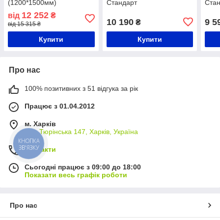
(1200*1500мм)
Стандарт
Ста
12 252
від
₴
10 190
9 5
₴
від 15 315 ₴
Купити
Купити
Про нас
100% позитивних з 51 відгука за рік
Працює з 01.04.2012
м. Харків
вул. Тюрінська 147, Харків, Україна
КНОПКА
ЗВ'ЯЗКУ
Контакти
Сьогодні працює з 09:00 до 18:00
Показати весь графік роботи
Про нас