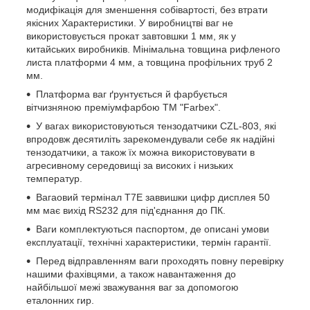
модифікація для зменшення собівартості, без втрати
якісних Характеристики. У виробництві ваг не
використовується прокат завтовшки 1 мм, як у
китайських виробників. Мінімальна товщина рифленого
листа платформи 4 мм, а товщина профільних труб 2
мм.
Платформа ваг ґрунтується й фарбується
вітчизняною преміумфарбою ТМ "Farbex".
У вагах використовуються тензодатчики CZL-803, які
впродовж десятиліть зарекомендували себе як надійні
тензодатчики, а також їх можна використовувати в
агресивному середовищі за високих і низьких
температур.
Вагаовий термінал T7E заввишки цифр дисплея 50
мм має вихід RS232 для під'єднання до ПК.
Ваги комплектуються паспортом, де описані умови
експлуатації, технічні характеристики, термін гарантії.
Перед відправленням ваги проходять повну перевірку
нашими фахівцями, а також навантаження до
найбільшої межі зважування ваг за допомогою
еталонних гир.