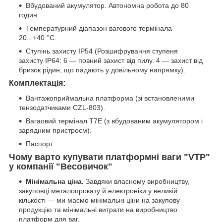
Вбудований акумулятор. Автономна робота до 80
годин.
Температурний діапазон вагового термінала —
20...+40 °C.
Ступінь захисту IP54 (Розшифрування ступеня
захисту IP64: 6 — повний захист від пилу. 4 — захист від
бризок рідин, що падають у довільному напрямку).
:
Комплектація
Вантажоприймальна платформа (зі встановленими
тензодатчиками CZL-803).
Вагаовий термінал T7E (з вбудованим акумулятором і
зарядним пристроєм).
Паспорт.
Чому варто купувати платформні ваги "VTP"
у компанії "Весовичок"
Мінімальна ціна.
Завдяки власному виробництву,
закуповці металопрокату й електроніки у великій
кількості — ми маємо мінімальні ціни на закупову
продукцію та мінімальні витрати на виробництво
платформ для ваг.