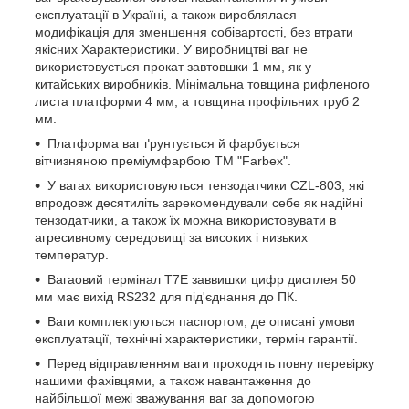
експлуатації в Україні, а також вироблялася
модифікація для зменшення собівартості, без втрати
якісних Характеристики. У виробництві ваг не
використовується прокат завтовшки 1 мм, як у
китайських виробників. Мінімальна товщина рифленого
листа платформи 4 мм, а товщина профільних труб 2
мм.
Платформа ваг ґрунтується й фарбується
вітчизняною преміумфарбою ТМ "Farbex".
У вагах використовуються тензодатчики CZL-803, які
впродовж десятиліть зарекомендували себе як надійні
тензодатчики, а також їх можна використовувати в
агресивному середовищі за високих і низьких
температур.
Вагаовий термінал T7E заввишки цифр дисплея 50
мм має вихід RS232 для під'єднання до ПК.
Ваги комплектуються паспортом, де описані умови
експлуатації, технічні характеристики, термін гарантії.
Перед відправленням ваги проходять повну перевірку
нашими фахівцями, а також навантаження до
найбільшої межі зважування ваг за допомогою