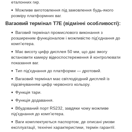
еталонних гир.
Можливе виготовлення під замовлення будь-якого
розміру платформних ваг.
Вагаовий термінал T7E (відмінні особливості):
Ваговий термінал промислового виконання з
розширеним функціоналом і можливістю під'єднання до
комп'ютера.
Має висоту цифр дисплея 50 мм, що дає змогу
встановити камеру відеоспостереження й контролювати
показання ваг.
Тип під'єднання до платформи — дротовий.
Вагаовий термінал має світлодіодний дисплей із
підсвічуванням цифр червоного кольору.
Функція тари.
Функція додавання.
Вбудований порт RS232, завдяки чому можливе
під'єднання до комп'ютера.
Ваги комплектуються паспортом, де описані умови
експлуатації, технічні характеристики, термін гарантії.