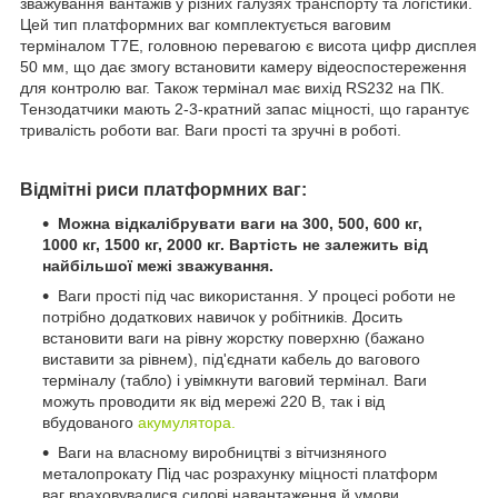
зважування вантажів у різних галузях транспорту та логістики.
Цей тип платформних ваг комплектується ваговим
терміналом T7E, головною перевагою є висота цифр дисплея
50 мм, що дає змогу встановити камеру відеоспостереження
для контролю ваг. Також термінал має вихід RS232 на ПК.
Тензодатчики мають 2-3-кратний запас міцності, що гарантує
тривалість роботи ваг. Ваги прості та зручні в роботі.
Відмітні риси платформних ваг:
Можна відкалібрувати ваги на 300, 500, 600 кг,
1000 кг, 1500 кг, 2000 кг. Вартість не залежить від
найбільшої межі зважування.
Ваги прості під час використання. У процесі роботи не
потрібно додаткових навичок у робітників. Досить
встановити ваги на рівну жорстку поверхню (бажано
виставити за рівнем), під'єднати кабель до вагового
терміналу (табло) і увімкнути ваговий термінал. Ваги
можуть проводити як від мережі 220 В, так і від
вбудованого
акумулятора.
Ваги на власному виробництві з вітчизняного
металопрокату Під час розрахунку міцності платформ
ваг враховувалися силові навантаження й умови