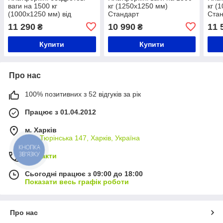
ваги на 1500 кг
кг (1250х1250 мм)
кг (
(1000х1250 мм) від
Стандарт
Ста
виробника Горизонт,
11 290
10 990
11 
₴
₴
калькулятор,серія
«СТАНДАРТ»
Купити
Купити
Про нас
100% позитивних з 52 відгуків за рік
Працює з 01.04.2012
м. Харків
вул. Тюрінська 147, Харків, Україна
КНОПКА
ЗВ'ЯЗКУ
Контакти
Сьогодні працює з 09:00 до 18:00
Показати весь графік роботи
Про нас